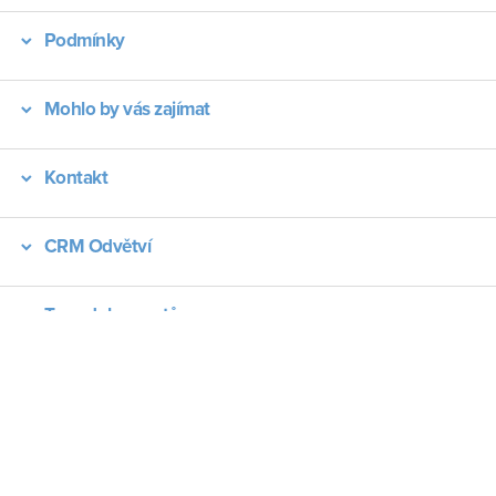
Podmínky
Mohlo by vás zajímat
Kontakt
CRM Odvětví
Typy dokumentů
Instagram
LinkedI
Y