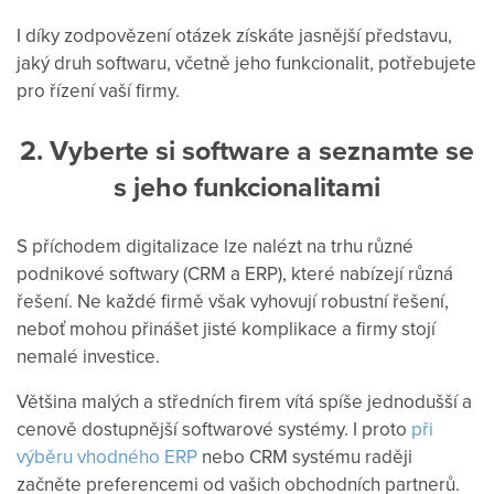
I díky zodpovězení otázek získáte jasnější představu,
jaký druh softwaru, včetně jeho funkcionalit, potřebujete
pro řízení vaší firmy.
2. Vyberte si software a seznamte se
s jeho funkcionalitami
S příchodem digitalizace lze nalézt na trhu různé
podnikové softwary (CRM a ERP), které nabízejí různá
řešení. Ne každé firmě však vyhovují robustní řešení,
neboť mohou přinášet jisté komplikace a firmy stojí
nemalé investice.
Většina malých a středních firem vítá spíše jednodušší a
cenově dostupnější softwarové systémy. I proto
při
výběru vhodného ERP
nebo CRM systému raději
začněte preferencemi od vašich obchodních partnerů.