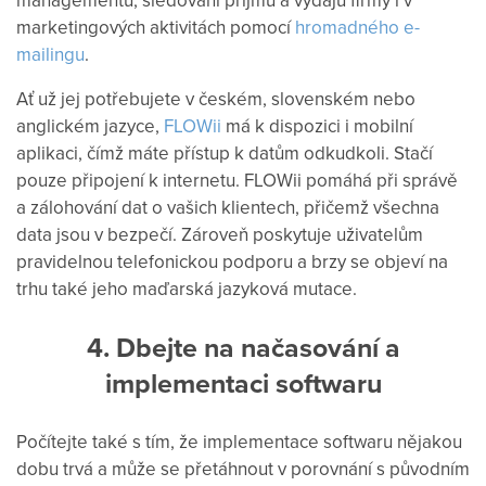
managementu, sledování příjmů a výdajů firmy i v
marketingových aktivitách pomocí
hromadného e-
mailingu
.
Ať už jej potřebujete v českém, slovenském nebo
anglickém jazyce,
FLOWii
má k dispozici i mobilní
aplikaci, čímž máte přístup k datům odkudkoli. Stačí
pouze připojení k internetu. FLOWii pomáhá při správě
a zálohování dat o vašich klientech, přičemž všechna
data jsou v bezpečí. Zároveň poskytuje uživatelům
pravidelnou telefonickou podporu a brzy se objeví na
trhu také jeho maďarská jazyková mutace.
4. Dbejte na načasování a
implementaci softwaru
Počítejte také s tím, že implementace softwaru nějakou
dobu trvá a může se přetáhnout v porovnání s původním