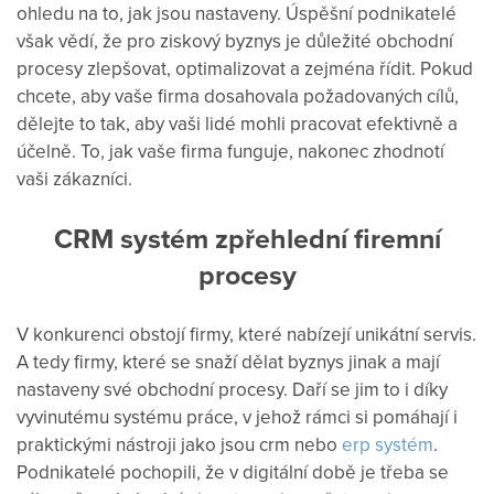
ohledu na to, jak jsou nastaveny. Úspěšní podnikatelé
však vědí, že pro ziskový byznys je důležité obchodní
procesy zlepšovat, optimalizovat a zejména řídit. Pokud
chcete, aby vaše firma dosahovala požadovaných cílů,
dělejte to tak, aby vaši lidé mohli pracovat efektivně a
účelně. To, jak vaše firma funguje, nakonec zhodnotí
vaši zákazníci.
CRM
systém
zpřehlední
firemní
procesy
V konkurenci obstojí firmy, které nabízejí unikátní servis.
A tedy firmy, které se snaží dělat byznys jinak a mají
nastaveny své obchodní procesy. Daří se jim to i díky
vyvinutému systému práce, v jehož rámci si pomáhají i
praktickými nástroji jako jsou crm nebo
erp systém
.
Podnikatelé pochopili, že v digitální době je třeba se