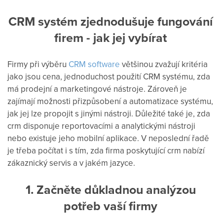
CRM
systém
zjednodušuje
fungování
firem
-
jak
jej
vybírat
Firmy při výběru
CRM software
většinou zvažují kritéria
jako jsou cena, jednoduchost použití CRM systému, zda
má prodejní a marketingové nástroje. Zároveň je
zajímají možnosti přizpůsobení a automatizace systému,
jak jej lze propojit s jinými nástroji. Důležité také je, zda
crm disponuje reportovacími a analytickými nástroji
nebo existuje jeho mobilní aplikace. V neposlední řadě
je třeba počítat i s tím, zda firma poskytující crm nabízí
zákaznický servis a v jakém jazyce.
1. Začněte důkladnou analýzou
potřeb vaší firmy