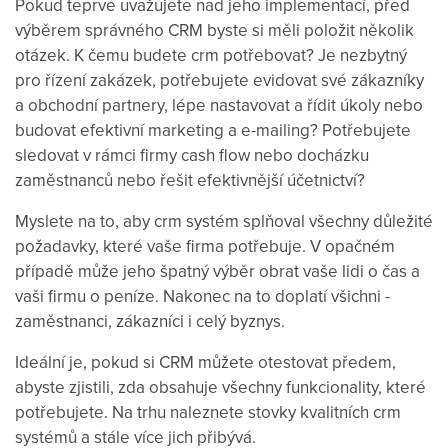
Pokud teprve uvažujete nad jeho implementací, před
výběrem správného CRM byste si měli položit několik
otázek. K čemu budete crm potřebovat? Je nezbytný
pro řízení zakázek, potřebujete evidovat své zákazníky
a obchodní partnery, lépe nastavovat a řídit úkoly nebo
budovat efektivní marketing a e-mailing? Potřebujete
sledovat v rámci firmy cash flow nebo docházku
zaměstnanců nebo řešit efektivnější účetnictví?
Myslete na to, aby crm systém splňoval všechny důležité
požadavky, které vaše firma potřebuje. V opačném
případě může jeho špatný výběr obrat vaše lidi o čas a
vaši firmu o peníze. Nakonec na to doplatí všichni -
zaměstnanci, zákazníci i celý byznys.
Ideální je, pokud si CRM můžete otestovat předem,
abyste zjistili, zda obsahuje všechny funkcionality, které
potřebujete. Na trhu naleznete stovky kvalitních crm
systémů a stále více jich přibývá.