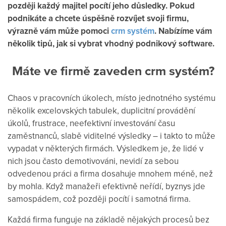
později každý majitel pocítí jeho důsledky. Pokud
podnikáte a chcete úspěšně rozvíjet svoji firmu,
výrazně vám může pomoci
crm systém
. Nabízíme vám
několik tipů, jak si vybrat vhodný podnikový software.
Máte ve firmě zaveden crm systém?
Chaos v pracovních úkolech, místo jednotného systému
několik excelovských tabulek, duplicitní provádění
úkolů, frustrace, neefektivní investování času
zaměstnanců, slabě viditelné výsledky – i takto to může
vypadat v některých firmách. Výsledkem je, že lidé v
nich jsou často demotivováni, nevidí za sebou
odvedenou práci a firma dosahuje mnohem méně, než
by mohla. Když manažeři efektivně neřídí, byznys jde
samospádem, což později pocítí i samotná firma.
Každá firma funguje na základě nějakých procesů bez