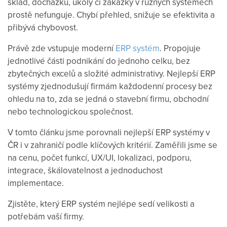
sklad, docházku, úkoly či zakázky v různých systémech
prostě nefunguje. Chybí přehled, snižuje se efektivita a
přibývá chybovost.
Právě zde vstupuje moderní
ERP systém
. Propojuje
jednotlivé části podnikání do jednoho celku, bez
zbytečných excelů a složité administrativy. Nejlepší ERP
systémy zjednodušují firmám každodenní procesy bez
ohledu na to, zda se jedná o stavební firmu, obchodní
nebo technologickou společnost.
V tomto článku jsme porovnali nejlepší ERP systémy v
ČR i v zahraničí podle klíčových kritérií. Zaměřili jsme se
na cenu, počet funkcí, UX/UI, lokalizaci, podporu,
integrace, škálovatelnost a jednoduchost
implementace.
Zjistěte, který ERP systém nejlépe sedí velikosti a
potřebám vaší firmy.