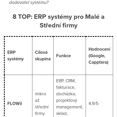
dodavatel systému?
8 TOP: ERP systémy pro Malé a
Střední firmy
Hodnocení
ERP
Cílová
Funkce
(Google,
systémy
skupina
Capptera)
ERP, CRM,
fakturace,
mikro
docházka,
až
projektový
FLOWii
4.9/5
střední
management,
firmy
sklad,