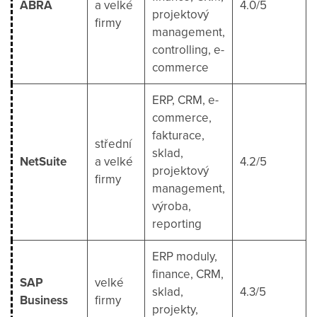
ABRA
a velké
4.0/5
projektový
firmy
management,
controlling, e-
commerce
ERP, CRM, e-
commerce,
fakturace,
střední
sklad,
NetSuite
a velké
4.2/5
projektový
firmy
management,
výroba,
reporting
ERP moduly,
finance, CRM,
SAP
velké
sklad,
4.3/5
Business
firmy
projekty,