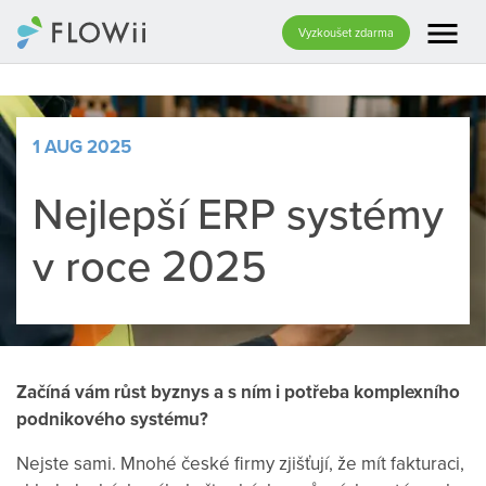
menu
Vyzkoušet zdarma
1 AUG 2025
Nejlepší ERP systémy
v roce 2025
Začíná vám růst byznys a s ním i potřeba komplexního
podnikového systému?
Nejste sami. Mnohé české firmy zjišťují, že mít fakturaci,