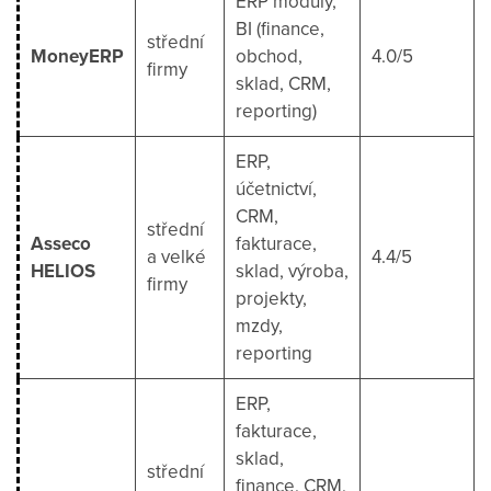
ERP moduly,
BI (finance,
střední
MoneyERP
obchod,
4.0/5
firmy
sklad, CRM,
reporting)
ERP,
účetnictví,
CRM,
střední
Asseco
fakturace,
a velké
4.4/5
HELIOS
sklad, výroba,
firmy
projekty,
mzdy,
reporting
ERP,
fakturace,
sklad,
střední
finance, CRM,