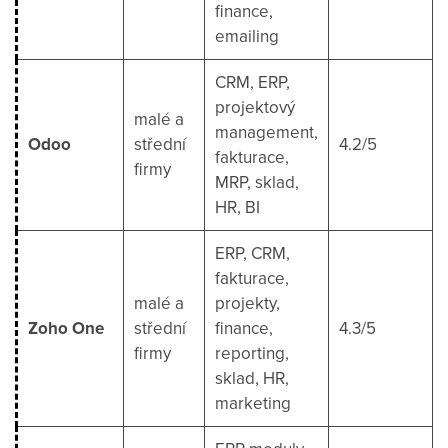
finance,
emailing
CRM, ERP,
projektový
malé a
management,
Odoo
střední
4.2/5
fakturace,
firmy
MRP, sklad,
HR, BI
ERP, CRM,
fakturace,
malé a
projekty,
Zoho One
střední
finance,
4.3/5
firmy
reporting,
sklad, HR,
marketing