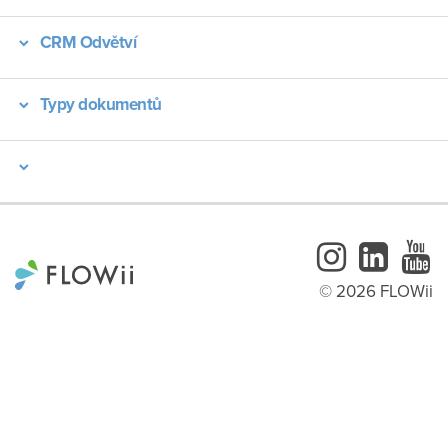
CRM Odvětví
Typy dokumentů
Instagram
LinkedI
Y
© 2026 FLOWii