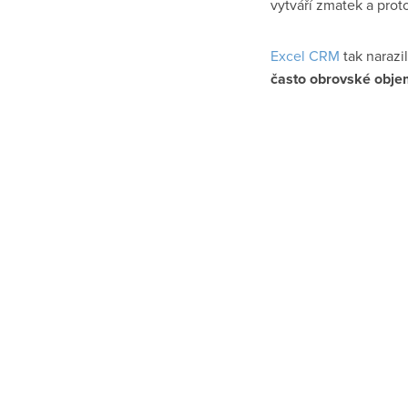
vytváří zmatek a prot
Excel CRM
tak narazi
často obrovské obje