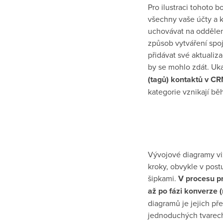
Pro ilustraci tohoto b
všechny vaše účty a k
uchovávat na oddělený
způsob vytváření spo
přidávat své aktualiz
by se mohlo zdát. Ukaz
(tagů) kontaktů v CR
kategorie vznikají bě
Vývojové diagramy vi
kroky, obvykle v pos
šipkami.
V procesu pr
až po fázi konverze 
diagramů je jejich př
jednoduchých tvarech