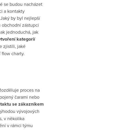
teré se budou nacházet
ci a kontakty
Jaký by byl nejlepší
u obchodní zástupci
tak jednoduchá, jak
tvoření kategorií
zjistili, jaké
 flow charty.
Rozděluje proces na
spojený čarami nebo
ontaktu se zákazníkem
výhodou vývojových
, v několika
ění v rámci týmu