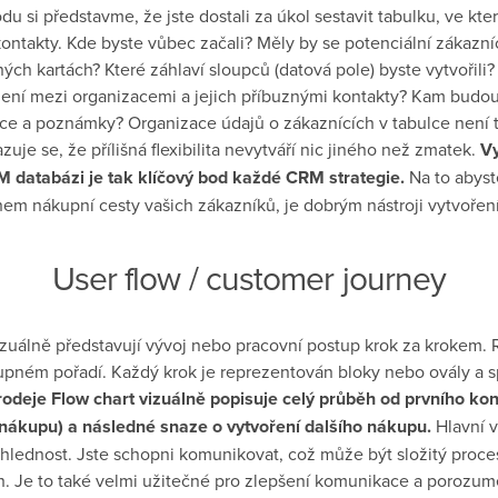
odu si představme, že jste dostali za úkol sestavit tabulku, ve k
ontakty. Kde byste vůbec začali? Měly by se potenciální zákazní
ch kartách? Které záhlaví sloupců (datová pole) byste vytvořili? 
jení mezi organizacemi a jejich příbuznými kontakty? Kam budo
ace a poznámky? Organizace údajů o zákaznících v tabulce není 
uje se, že přílišná flexibilita nevytváří nic jiného než zmatek.
Vy
M databázi je tak klíčový bod každé CRM strategie.
Na to abyste 
hem nákupní cesty vašich zákazníků, je dobrým nástroji vytvoření
User flow / customer journey
zuálně představují vývoj nebo pracovní postup krok za krokem. 
tupném pořadí. Každý krok je reprezentován bloky nebo ovály a 
odeje Flow chart vizuálně popisuje celý průběh od prvního k
(nákupu) a následné snaze o vytvoření dalšího nákupu.
Hlavní 
ehlednost. Jste schopni komunikovat, což může být složitý proces
. Je to také velmi užitečné pro zlepšení komunikace a porozum