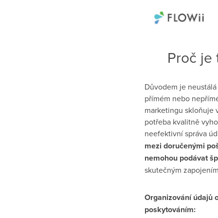
Proč je
Důvodem je neustálá 
přímém nebo nepřímém
marketingu skloňuje v
potřeba kvalitně vyh
neefektivní správa ú
mezi doručenými pošt
nemohou podávat šp
skutečným zapojením z
Organizování údajů o
poskytováním: