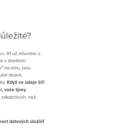
ůležité?
ci. Ať už mluvíme o
se v dnešním
" na míru, jsou
uhé straně,
dky.
Když se údaje šíří
i, vaše týmy
 zákaznících, než
nost datových úložišť