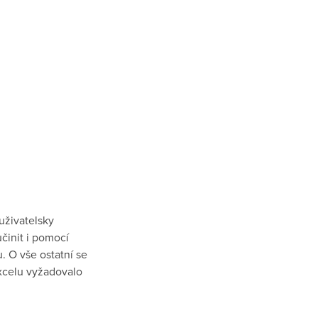
uživatelsky
činit i pomocí
. O vše ostatní se
Excelu vyžadovalo