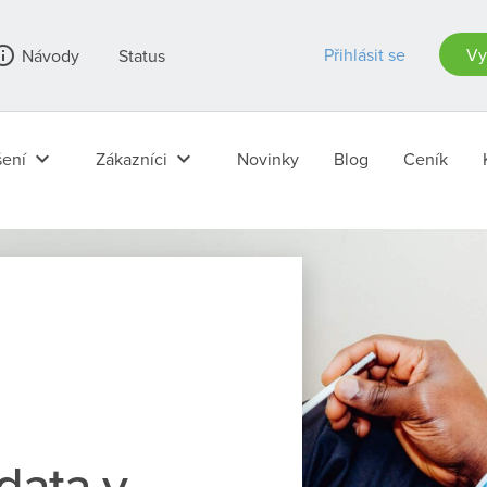
_outline
Přihlásit se
Vy
Návody
Status
keyboard_arrow_down
keyboard_arrow_down
ení
Zákazníci
Novinky
Blog
Ceník
data v