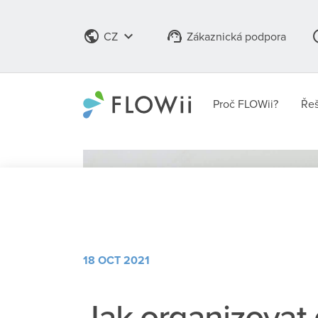
public
keyboard_arrow_down
support_agent
info
CZ
Zákaznická podpora
Proč FLOWii?
Řeš
18 OCT 2021
Jak organizovat 