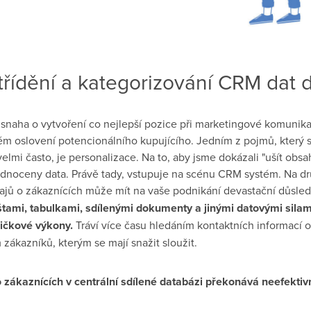
 třídění a kategorizování CRM dat d
snaha o vytvoření co nejlepší pozice při marketingové komunika
 oslovení potencionálního kupujícího. Jedním z pojmů, který 
elmi často, je personalizace. Na to, aby jsme dokázali "ušít obsah
odnoceny data. Právě tady, vstupuje na scénu CRM systém. Na dr
dajů o zákaznících může mít na vaše podnikání devastační důsle
ami, tabulkami, sdílenými dokumenty a jinými datovými silam
ičkové výkony.
Tráví více času hledáním kontaktních informací o
ákazníků, kterým se mají snažit sloužit.
 zákaznících v centrální sdílené databázi překonává neefektiv