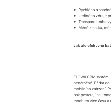
Rychlého a snadné
Jediného zdroje pr
Transparentního v
Méně zmatku, méně
Jak ale efektivně kat
FLOWii CRM systém je 
nenáročné. Přidat do
mobilního zařízení. P
pak postarají zautom
mnohem více času a ús