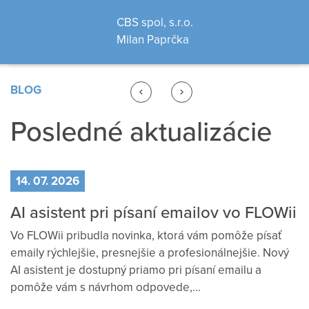
CBS spol, s.r.o.
Milan Paprčka
BLOG
keyboard_arrow_left
keyboard_arrow_right
Previous
Next
Posledné aktualizácie
14. 07. 2026
AI asistent pri písaní emailov vo FLOWii
Vo FLOWii pribudla novinka, ktorá vám pomôže písať
emaily rýchlejšie, presnejšie a profesionálnejšie. Nový
AI asistent je dostupný priamo pri písaní emailu a
pomôže vám s návrhom odpovede,...