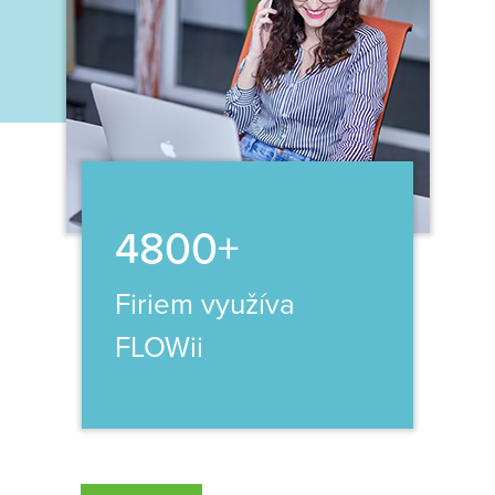
4800+
Firiem využíva
FLOWii