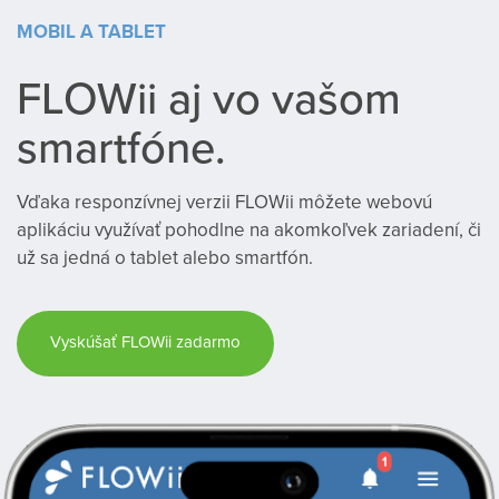
MOBIL A TABLET
FLOWii aj vo vašom
smartfóne.
Vďaka responzívnej verzii FLOWii môžete webovú
aplikáciu využívať pohodlne na akomkoľvek zariadení, či
už sa jedná o tablet alebo smartfón.
Vyskúšať FLOWii zadarmo