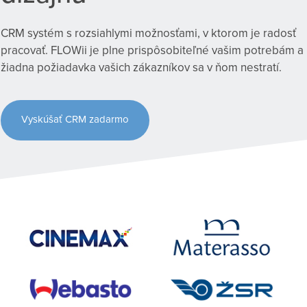
CRM systém s rozsiahlymi možnosťami, v ktorom je radosť
pracovať. FLOWii je plne prispôsobiteľné vašim potrebám a
žiadna požiadavka vašich zákazníkov sa v ňom nestratí.
Vyskúšať CRM zadarmo