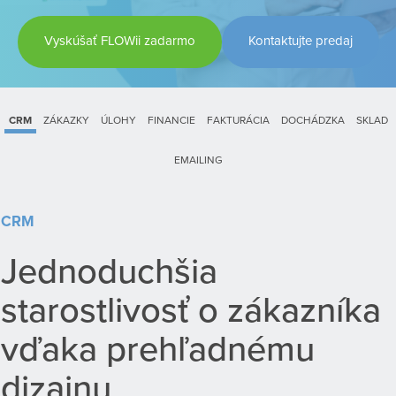
Vyskúšať FLOWii zadarmo
Kontaktujte predaj
CRM
ZÁKAZKY
ÚLOHY
FINANCIE
FAKTURÁCIA
DOCHÁDZKA
SKLAD
EMAILING
CRM
Jednoduchšia
starostlivosť o zákazníka
vďaka prehľadnému
dizajnu