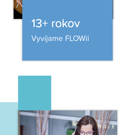
13+ rokov
Vyvíjame FLOWii