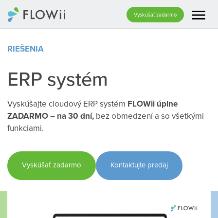
menu
Vyskúšať zadarmo
RIEŠENIA
ERP systém
Vyskúšajte cloudový ERP systém
FLOWii úplne
ZADARMO – na 30 dní,
bez obmedzení a so všetkými
funkciami.
Vyskúšať zadarmo
Kontaktujte predaj