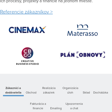
ich procesy, projekty a financie na jednom mieste.
Referencie zákazníkov
Zákazníci a
Realizácia
Organizácia
dodávatelia
Obchod
zákaziek
úloh
Sklad
Dochádzka
Fakturácia a
Upozornenia
financie
Emailing
a chat