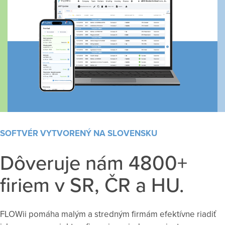
SOFTVÉR VYTVORENÝ NA SLOVENSKU
Dôveruje nám 4800+
firiem v SR, ČR a HU.
FLOWii pomáha malým a stredným firmám efektívne riadiť