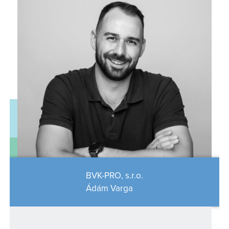
BVK-PRO, s.r.o.
Ádám Varga