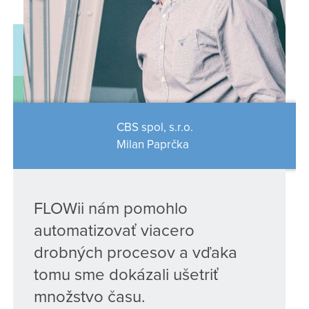
CBS spol, s.r.o.
Milan Paprčka
FLOWii nám pomohlo
automatizovať viacero
drobných procesov a vďaka
tomu sme dokázali ušetriť
množstvo času.