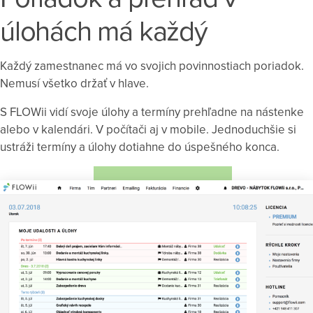
úlohách má každý
Každý zamestnanec má vo svojich povinnostiach poriadok.
Nemusí všetko držať v hlave.
S FLOWii vidí svoje úlohy a termíny prehľadne na nástenke
alebo v kalendári. V počítači aj v mobile. Jednoduchšie si
ustráži termíny a úlohy dotiahne do úspešného konca.