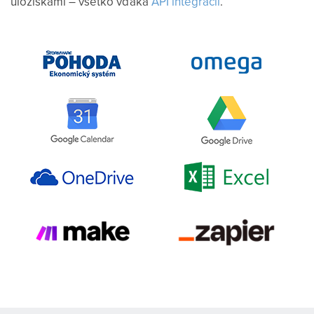
úložiskami – všetko vďaka
API integrácii
.