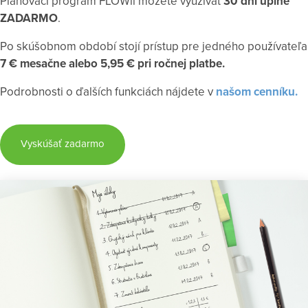
Plánovací program FLOWii môžete využívať
30 dní úplne
ZADARMO
.
Po skúšobnom období stojí prístup pre jedného používateľa
7 € mesačne alebo 5,95 € pri ročnej platbe.
Podrobnosti o ďalších funkciách nájdete v
našom cenníku.
Vyskúšať zadarmo