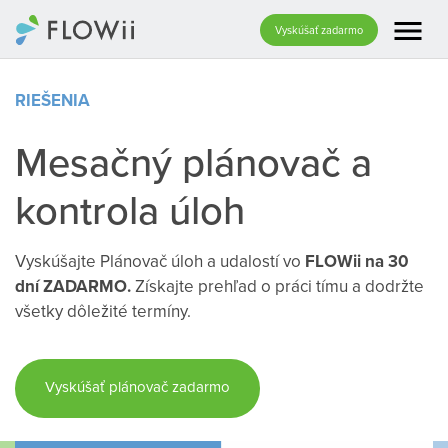
menu
Vyskúšať zadarmo
RIEŠENIA
Mesačný plánovač a
kontrola úloh
Vyskúšajte Plánovač úloh a udalostí vo
FLOWii na 30
dní ZADARMO.
Získajte prehľad o práci tímu a dodržte
všetky dôležité termíny.
Vyskúšať plánovač zadarmo