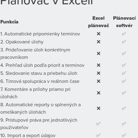
Excel
Plánovací
Funkcia
plánovač
softvér
1. Automatické pripomienky termínov
❌
✅
2. Opakované úlohy
❌
✅
3. Prideľovanie úloh konkrétnym
❌
✅
pracovníkom
4. Prehľad úloh podľa priorít a termínov
❌
✅
5. Sledovanie stavu a priebehu úloh
❌
✅
6. Tímová spolupráca v reálnom čase
❌
✅
7. Komentáre a prílohy priamo pri
❌
✅
úlohách
8. Automatické reporty o splnených a
❌
✅
omeškaných úlohách
9. Prístupové práva pre jednotlivých
✅
✅
používateľov
10. Import a export údajov
✅
✅