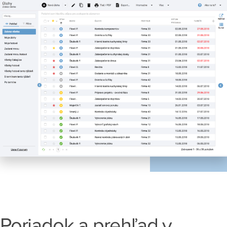
Poriadok a prehľad v