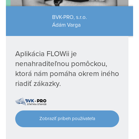
BVK-PRO, s.r.o.
Ádám Varga
Aplikácia FLOWii je
nenahraditeľnou pomôckou,
ktorá nám pomáha okrem iného
riadiť zákazky.
Zobraziť príbeh používateľa