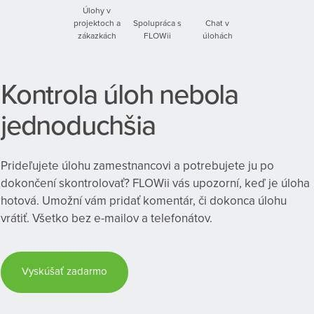
Úlohy v
projektoch a
Spolupráca s
Chat v
zákazkách
FLOWii
úlohách
Kontrola úloh nebola
jednoduchšia
Prideľujete úlohu zamestnancovi a potrebujete ju po
dokončení skontrolovať? FLOWii vás upozorní, keď je úloha
hotová. Umožní vám pridať komentár, či dokonca úlohu
vrátiť. Všetko bez e-mailov a telefonátov.
Vyskúšať zadarmo