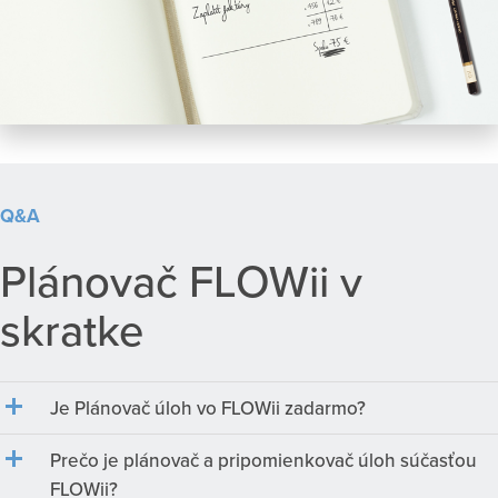
Q&A
Plánovač FLOWii v
skratke
Je Plánovač úloh vo FLOWii zadarmo?
Prečo je plánovač a pripomienkovač úloh súčasťou
FLOWii?