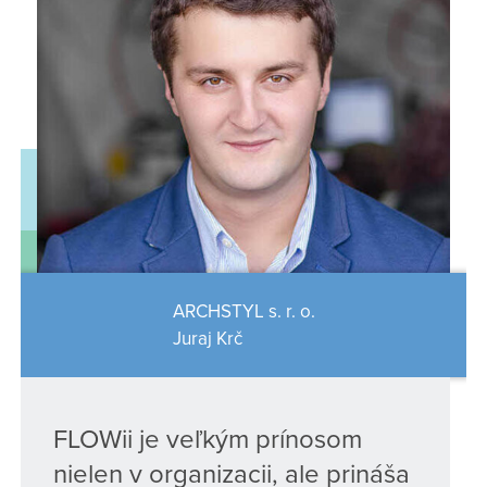
ARCHSTYL s. r. o.
Juraj Krč
FLOWii je veľkým prínosom
nielen v organizacii, ale prináša