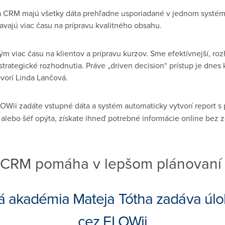
a CRM majú všetky dáta prehľadne usporiadané v jednom systéme
kavajú viac času na prípravu kvalitného obsahu.
m viac času na klientov a prípravu kurzov. Sme efektívnejší, r
strategické rozhodnutia. Práve „driven decision“ prístup je dnes
ovorí Linda Lančová.
LOWii zadáte vstupné dáta a systém automaticky vytvorí report s
 alebo šéf opýta, získate ihneď potrebné informácie online bez 
 CRM pomáha v lepšom plánovaní 
á akadémia Mateja Tótha zadáva úlo
cez FLOWii