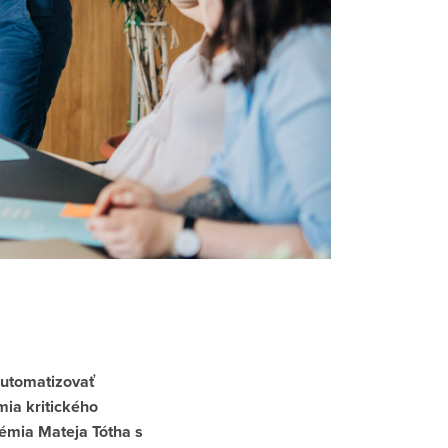
utomatizovať
mia kritického
émia Mateja Tótha s