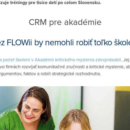
uje tréningy pre tisíce detí po celom Slovensku.
CRM pre akadémie
z FLOWii by nemohli robiť toľko škol
sa počet školení v Akadémii kritického myslenia zdvojnásobil
. Je
 firmách rozvíjať komunikačné zručnosti a kritické myslenie, ab
rgumentov, faktov a robili strategické rozhodnutia.