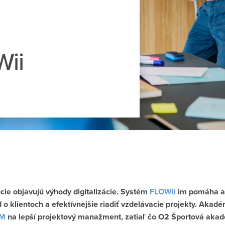
Wii
úcie objavujú výhody digitalizácie. Systém
FLOWii
im pomáha a
o klientoch a efektívnejšie riadiť vzdelávacie projekty. Akadé
M
na lepší projektový manažment, zatiaľ čo O2 Športová akad