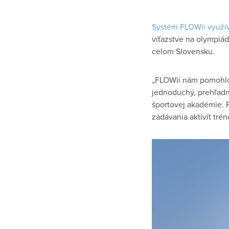
Systém FLOWii využív
víťazstve na olympiá
celom Slovensku.
„FLOWii nám pomohlo n
jednoduchý, prehľadný
športovej akadémie. 
zadávania aktivít tr