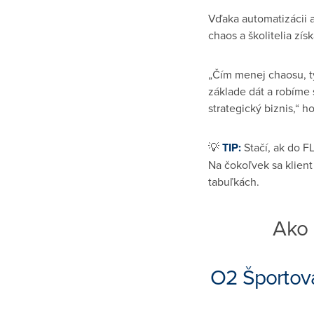
Vďaka automatizácii 
chaos a školitelia zís
„Čím menej chaosu, tý
základe dát a robíme 
strategický biznis,“ h
💡
TIP:
Stačí, ak do F
Na čokoľvek sa klient
tabuľkách.
Ako
O2 Športov