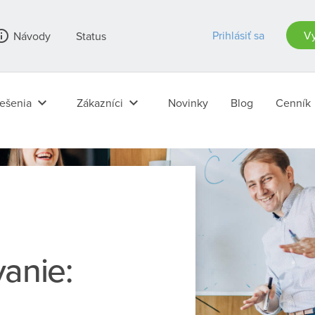
outline
Prihlásiť sa
Vy
Návody
Status
keyboard_arrow_down
keyboard_arrow_down
ešenia
Zákazníci
Novinky
Blog
Cenník
anie: