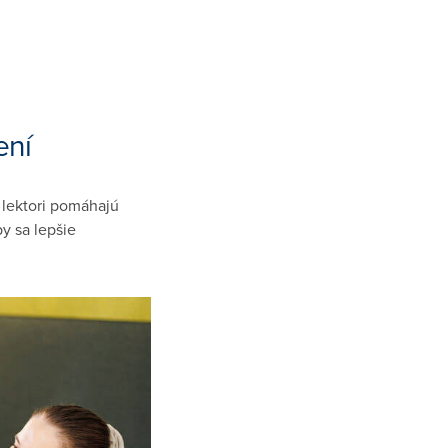
ení
j lektori pomáhajú
y sa lepšie