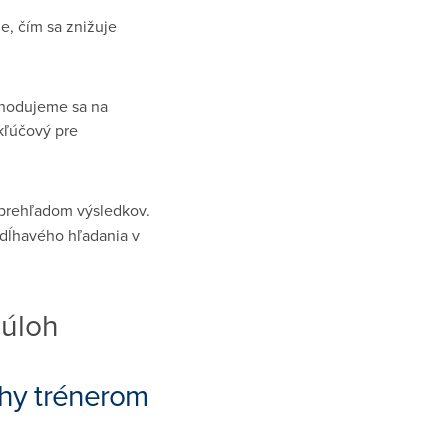
, čím sa znižuje
ozhodujeme sa na
 kľúčový pre
 prehľadom výsledkov.
zdĺhavého hľadania v
úloh
hy trénerom