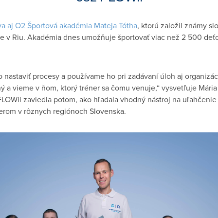
a aj O2 Športová akadémia Mateja Tótha
, ktorú založil známy sl
de v Riu. Akadémia dnes umožňuje športovať viac než 2 500 deť
astaviť procesy a používame ho pri zadávaní úloh aj organizáci
 a vieme v ňom, ktorý tréner sa čomu venuje,“ vysvetľuje Mária 
FLOWii zaviedla potom, ako hľadala vhodný nástroj na uľahčenie
énerom v rôznych regiónoch Slovenska.