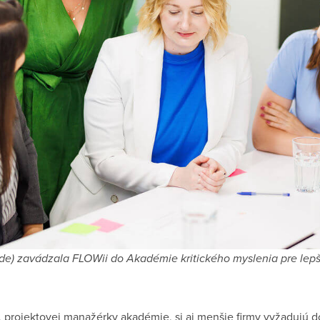
ede) zavádzala FLOWii do Akadémie kritického myslenia pre lepš
, projektovej manažérky akadémie, si aj menšie firmy vyžadujú d