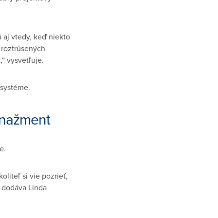
 aj vtedy, keď niekto
 roztrúsených
,“ vysvetľuje.
 systéme.
manažment
e.
iteľ si vie pozrieť,
“ dodáva Linda