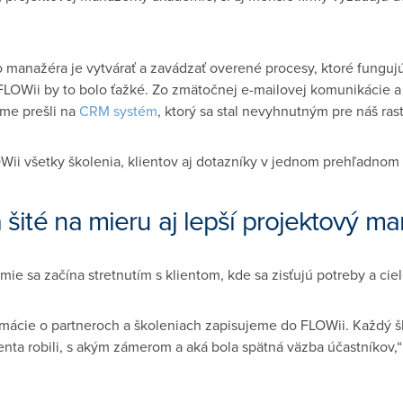
manažéra je vytvárať a zavádzať overené procesy, ktoré fungujú
FLOWii by to bolo ťažké. Zo zmätočnej e-mailovej komunikácie a
sme prešli na
CRM systém
, ktorý sa stal nevyhnutným pre náš rast
ii všetky školenia, klientov aj dotazníky v jednom prehľadnom
 šité na mieru aj lepší projektový 
mie sa začína stretnutím s klientom, kde sa zisťujú potreby a ciel
rmácie o partneroch a školeniach zapisujeme do FLOWii. Každý škol
enta robili, s akým zámerom a aká bola spätná väzba účastníkov,