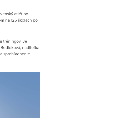
ovenský atlét po
om na 125 školách po
i tréningov. Je
Bedleková, riaditeľka
 a sprehľadnenie