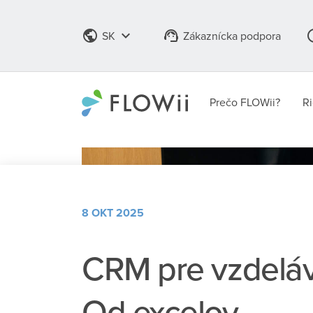
public
keyboard_arrow_down
support_agent
info_
SK
Zákaznícka podpora
Prečo FLOWii?
Ri
8 OKT 2025
CRM pre vzdeláv
Od excelov