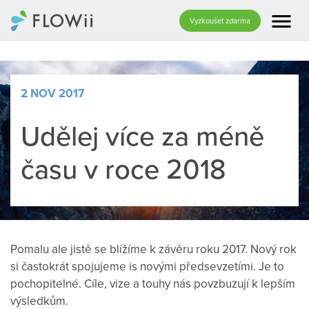
menu
Vyzkoušet zdarma
2 NOV 2017
Udělej více za méně
času v roce 2018
Pomalu ale jistě se blížíme k závěru roku 2017. Nový rok
si častokrát spojujeme is novými předsevzetími. Je to
pochopitelné. Cíle, vize a touhy nás povzbuzují k lepším
výsledkům.