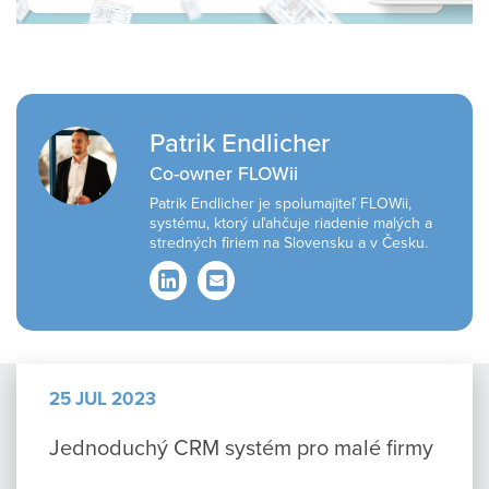
Patrik Endlicher
Co-owner FLOWii
Patrik Endlicher je spolumajiteľ FLOWii,
systému, ktorý uľahčuje riadenie malých a
stredných firiem na Slovensku a v Česku.
LinkedIn
Email
25 JUL 2023
Jednoduchý CRM systém pro malé firmy