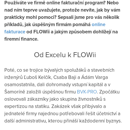
Používáte ve firmě online fakturační program? Nebo
nad ním teprve uvažujete, protože nevíte, jak by vám
prakticky mohl pomoci? Sepsali jsme pro vás několik
příkladů, jak úspěšným firmám pomáhá
online
fakturace
od FLOWii a jakým způsobem dohlížejí na
firemní finance.
Od Excelu k FLOWii
Poté, co se trojice bývalých spolužáků a stavebních
inženýrů Ľuboš Kelčík, Csaba Baji a Ádám Varga
osamostatnila, dali dohromady vstupní kapitál a v
Šamoríně založili úspěšnou firmu
BVK-PRO
. Zpočátku
oslovovali zákazníky jako skupina živnostníků s
expertizou na statiku. Zakázek však přibývalo a
jednatelé firmy najednou potřebovali řešit účetnictví a
další administrativu, kterou přináší každodenní byznys.