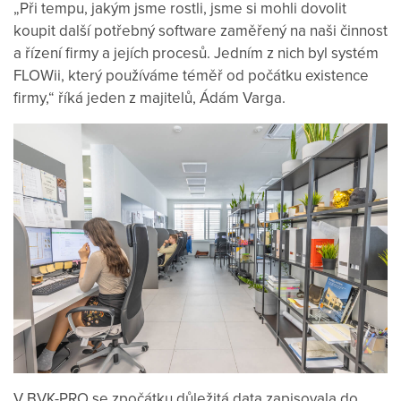
„Při tempu, jakým jsme rostli, jsme si mohli dovolit
koupit další potřebný software zaměřený na naši činnost
a řízení firmy a jejích procesů. Jedním z nich byl systém
FLOWii, který používáme téměř od počátku existence
firmy,“ říká jeden z majitelů, Ádám Varga.
V BVK-PRO se zpočátku důležitá data zapisovala do