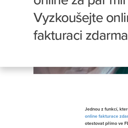
Vyzkoušejte onl
fakturaci zdarma
Jednou z funkcí, kte
online fakturace zd
otestovat přímo ve F