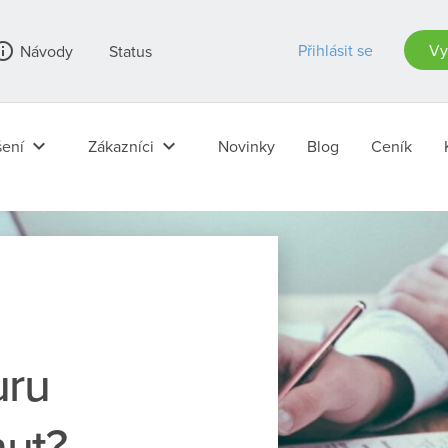
_outline
Přihlásit se
Vy
Návody
Status
keyboard_arrow_down
keyboard_arrow_down
ení
Zákazníci
Novinky
Blog
Ceník
uru
nut?