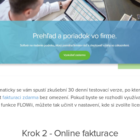
aticky se vám spustí zkušební 30 denní testovací verze, po kte
at
fakturaci zdarma
bez omezení. Pokud byste se rozhodli využíva
 funkce FLOWii, můžete tak učinit v nastavení, kde si zvolíte lic
Krok 2 - Online fakturace