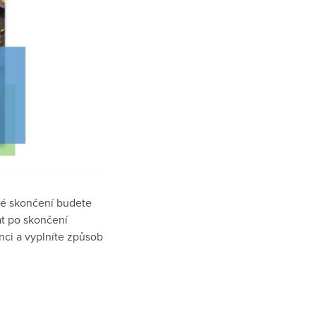
ré skončení budete
t po skončení
enci a vyplníte způsob