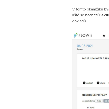
V tomto okamžiku bys
liště se nachází
Fakt
dokladů.