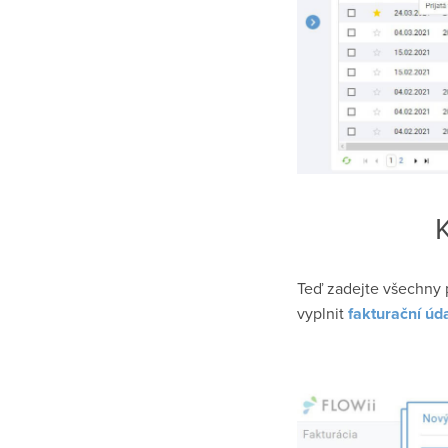
K
Teď zadejte všechny 
vyplnit
fakturační úd