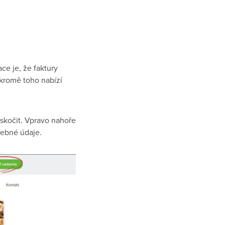
ce je, že faktury
 kromě toho nabízí
eskočit. Vpravo nahoře
řebné údaje.