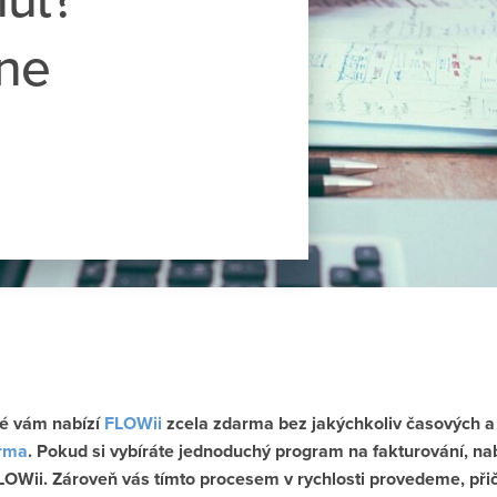
ine
ré vám nabízí
FLOWii
zcela zdarma bez jakýchkoliv časových a 
arma
. P
okud si vybíráte jednoduchý program
na fakturování
, na
LOWii. Zároveň vás t
ímto procesem v rychlosti provedeme, při