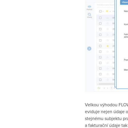
Velkou výhodou FLOW
eviduje nejen údaje o
stejnému subjektu pr
a fakturační údaje t