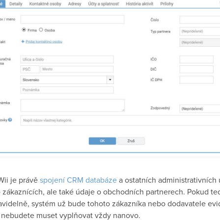
ii je právě
spojení CRM databáze
a ostatních administrativníc
 zákaznících, ale také údaje o obchodních partnerech. Pokud ted
avidelně, systém už bude tohoto zákazníka nebo dodavatele ev
ak nebudete muset vyplňovat vždy nanovo.