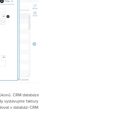
h úkonů. CRM databáze
y vystavujete faktury
idovat v databázi CRM