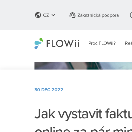
public
keyboard_arrow_down
support_agent
info
CZ
Zákaznická podpora
Proč FLOWii?
Řeš
30 DEC 2022
Jak vystavit fakt
online za pár mi