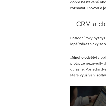
dobře nastavené obch
rozhovoru hovoří o j
CRM a clo
Poslední roky
byznys
lepší zákaznický ser
„
Mnoho odvětví
v obl
proto, že nezavedly d
důrazně. Poslední d
které
využívání soft