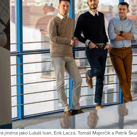
vá jména jako Lukáš Ivan, Erik Lacza, Tomáš Majerčík a Patrik Škul