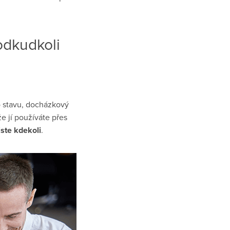
odkudkoli
ho stavu, docházkový
e jí používáte přes
jste kdekoli
.