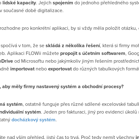
bo
lidské kapacity
. Jejich
spojením
do jednoho přehledného systé
v současné době digitalizace.
rozhodne pro konkrétní aplikaci, by si vždy měla položit otázku, 
 spočívá v tom, že se
skládá z několika řešení
, která si firmy m
řeb. Aplikaci FLOWii můžete
propojit s účetním softwarem
, Goo
Drive
od Microsoftu nebo jakýmkoliv jiným řešením prostřednict
adně
importovat
nebo
exportovat
do různých tabulkových formá
é, aby měly firmy nastavený systém a obchodní procesy?
má systém
, ostatně funguje přes různé sdílené excelovské tabu
individuální systém
. Jeden pro fakturaci, jiný pro evidenci úkol
tatný
docházkový systém
.
áte nad vším přehled, jistý čas to trvá. Proč tedy nemít všechny
i