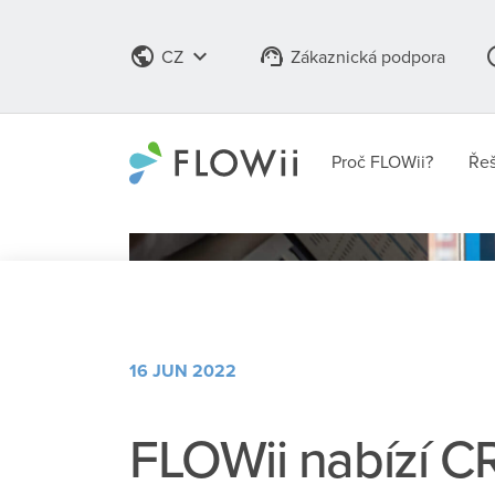
public
keyboard_arrow_down
support_agent
info
CZ
Zákaznická podpora
Proč FLOWii?
Řeš
16 JUN 2022
FLOWii nabízí C