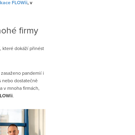
ikace FLOWii
, v
nohé firmy
í, které dokáží přinést
e zasaženo pandemií i
s nebo dostatečně
a v mnoha firmách,
FLOWii
.