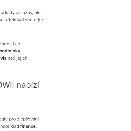
odukty a služby, ale
vat efektivní strategie
činností co
í podmínky
,
vis
nad jejich
Wii nabízí
tegie pro zlepšování
 například
finance
,