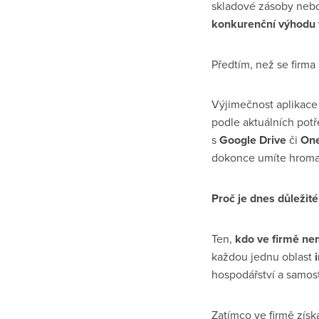
skladové zásoby ne
konkurenční výhodu
Předtím, než se firma 
Výjimečnost aplikace
podle aktuálních pot
s
Google Drive
či
One
dokonce umíte hrom
Proč je dnes důležit
Ten,
kdo ve firmě ne
každou jednu oblast
hospodářství a samos
Zatímco ve firmě získ