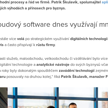
odní procesy a řád ve firmě. Patrik Škulavík, spolumajitel
apl
ejích výhodách a přínosech pro byznys.
udový software dnes využívají m
stále více
volá
po strategickém využívání
digitálních technologi
vis
a často přispívají k
růstu firmy
.
asti služeb, maloobchodu, velkoobchodu či vzdělávání bylo víc
igitální technologie a
analytické nástroje
do svých byznysů vča
va roky byly dokonalým spouštěčem
zavádění technologií
zejmén
waru
posouvaly na druhou kolej,“ říká
Patrik Škulavík, manažer 