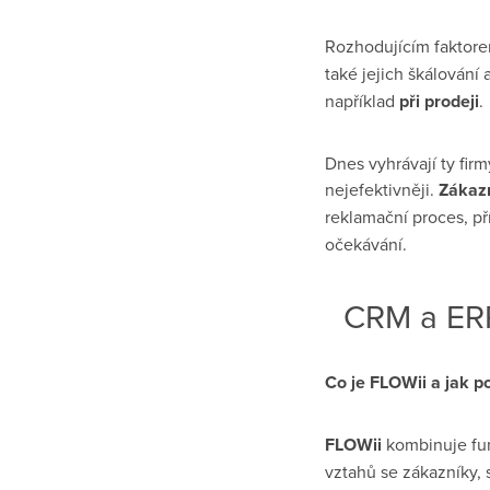
Rozhodujícím faktor
také jejich škálování
například
při prodeji
.
Dnes vyhrávají ty firm
nejefektivněji.
Zákazn
reklamační proces, p
očekávání.
CRM a ERP
Co je FLOWii a jak 
FLOWii
kombinuje fu
vztahů se zákazníky,