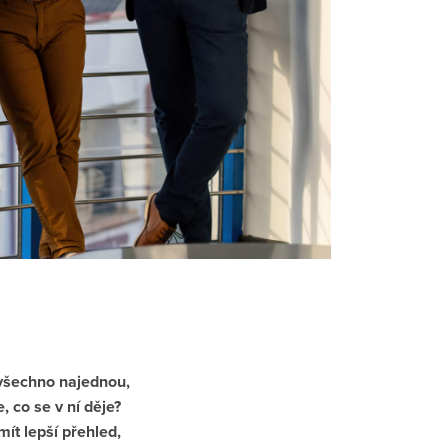
 všechno najednou,
 co se v ní děje?
mít lepší přehled,