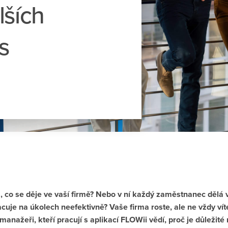
ších
s
 co se děje ve vaší firmě? Nebo v ní každý zaměstnanec dělá
uje na úkolech neefektivně? Vaše firma roste, ale ne vždy víte,
anažeři, kteří pracují s aplikací FLOWii vědí, proč je důležité 