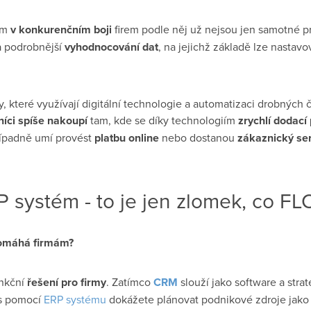
em
v konkurenčním boji
firem podle něj už nejsou jen samotné pr
 a podrobnější
vyhodnocování dat
, na jejichž základě lze nastavo
y, které využívají digitální technologie a automatizaci drobných 
íci spíše nakoupí
tam, kde se díky technologiím
zrychlí dodac
řípadně umí provést
platbu online
nebo dostanou
zákaznický ser
 systém - to je jen zlomek, co FLO
pomáhá firmám?
nkční
řešení pro firmy
. Zatímco
CRM
slouží jako software a stra
 s pomocí
ERP systému
dokážete plánovat podnikové zdroje jako