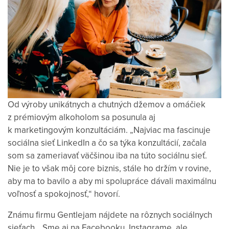
Od výroby unikátnych a chutných džemov a omáčiek
z prémiovým alkoholom sa posunula aj
k marketingovým konzultáciám. „Najviac ma fascinuje
sociálna sieť LinkedIn a čo sa týka konzultácií, začala
som sa zameriavať väčšinou iba na túto sociálnu sieť.
Nie je to však môj core biznis, stále ho držím v rovine,
aby ma to bavilo a aby mi spolupráce dávali maximálnu
voľnosť a spokojnosť,“ hovorí.
Známu firmu Gentlejam nájdete na rôznych sociálnych
sieťach. „Sme aj na Facebooku, Instagrame, ale