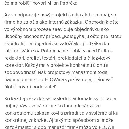
čo má robiť,“ hovorí Milan Paprčka.
Ak sa pripravuje nový projekt (kniha alebo mapa), vo
firme ho založia ako internú zákazku. Obchodník ešte
vo výrobnom procese zaeviduje objednávku ako
úspešný obchodný prípad. „Kolegyňa ju ešte pre istotu
skontroluje a objednávku založí ako podzákazku
internej zákazky. Potom na nej robia viacerí ľudia –
redaktori, grafici, textári, prekladatelia či jazykový
korektor. Každý má v projekte konkrétnu úlohu a
zodpovednosť. Náš projektový manažment teda
riadime online cez FLOWii a využívame aj plánovač
úloh,“ hovorí podnikateľ.
Ku každej zákazke sa následne automaticky priradia
príjmy. Vystavená online faktúra odchádza ku
konkrétnemu zákazníkovi a priradí sa v systéme aj ku
konkrétnej zákazke. Aj takýmto spôsobom si môže
každý majiteľ alebo manažér firmy môže vo FLOWii