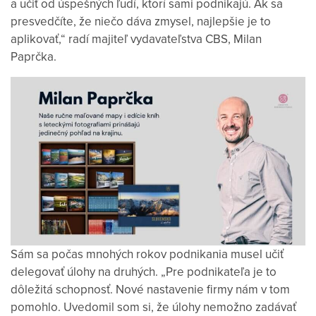
a učiť od úspešných ľudí, ktorí sami podnikajú. Ak sa
presvedčíte, že niečo dáva zmysel, najlepšie je to
aplikovať,“ radí majiteľ vydavateľstva CBS, Milan
Paprčka.
Sám sa počas mnohých rokov podnikania musel učiť
delegovať úlohy na druhých. „Pre podnikateľa je to
dôležitá schopnosť. Nové nastavenie firmy nám v tom
pomohlo. Uvedomil som si, že úlohy nemožno zadávať