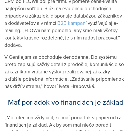
CRM od FLOWii bol pre firmu v pomere cena-kvalita
najlepšou voľbou. Slúži na evidenciu obchodných
prípadov a zákaziek, disponuje databázou zákazníkov
a dodávateľov a v rámci
B2B kampaní
využívajú aj e-
mailing. „FLOWii nám pomohlo, aby sme mali všetky
kontakty krásne rozdelené, je s ním radosť pracovať,“
dodáva.
V Gentlejam sa obchoduje denodenne. Do systému
preto zapisujú každý detail z predošlej komunikácie so
zákazníkom vrátane výšky zrealizovanej zákazky
a ďalšie potrebné informácie. „Zadávanie pripomienok
nás drží v strehu,“ hovorí Iveta Hrabovská.
Mať poriadok vo financiách je základ
„Môj otec ma vždy učil, že mať poriadok v papieroch a
financiách je základ. Ak by som mal niečo poradiť