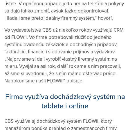
ústne. V opačnom prípade je to hra na telefón a pokyny
sa dajú ľahko zmeniť, avšak ťažko odkontrolovať.
Hľadali sme preto ideálny firemný systém,“ hovorí.
Vo vydavateľstve CBS už niekoľko rokov využívajú CRM
od FLOWii. Vo firme potrebovali zlúčiť do jedného
systému evidenciu zákaziek a obchodných prípadov,
fakturáciu, financie i sledovanie príjmov a výdavkov.
„Najprv sme si dali vyrobiť vlastný firemný systém na
mieru. Vyvíjal sa asi rok, ďalší rok sme s ním pracovali,
až sme si uvedomili, že s ním máme ešte viac práce.
Napokon sme našli FLOWii,“ opisuje.
Firma využíva dochádzkový systém na
tablete i online
CBS využíva aj dochádzkový systém FLOWii, ktorý
manažérom ponúka prehľad o zamestnancoch firmy.