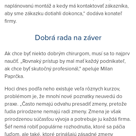
naplánovanú montáž a kedy má kontaktovať zákazníka,
aby sme zákazku dotiahli dokonca,“ dodáva konateľ
firmy.
Dobrá rada na záver
Ak chce byť niekto dobrým chirurgom, musí sa to najprv
naučiť. „Rovnaký prístup by mal mať každý podnikateľ,
ak chce byť skutočný profesionál," apeluje Milan
Paprčka.
Hoci dnes podľa neho existuje veľa rôznych kurzov,
problémom je, že mnohí nové poznatky neuvedú do
praxe. „Často nemajú odvahu presadiť zmeny, pretože
ľudia prirodzene nemajú radi zmeny. Zmena je však
prirodzenou súčasťou vývoja a potrebuje ju každá firma.
Šéf nemá robiť populárne rozhodnutia, ktoré sa páčia
ľuďom, ale také, ktoré prinášajú zásadné zmeny