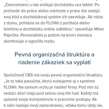
„Zamestnanci u nás evidujú dochádzku cez tablet. Po
príchode do práce alebo odchode z práce iba zadajú
svoj kód a dochádzkový systém ich zaeviduje. Ak robia
z domu, prihlásia sa do FLOWii z počítača alebo
telefónu a dochádzku online odkliknú,“ vysvetľuje Milan
Paprčka. Personalista ju potom na konci mesiaca
skontroluje a vypočíta mzdu.
Pevná organizačná štruktúra a
riadenie zákaziek sa vyplatí
Spoločnosť CBS má svoju pevnú organizačnú štruktúru.
„Je to taká pavučina, ktorú evidujeme aj v systéme
FLOWii. Na samom vrchu je riaditeľ firmy. Pod ním sú
vedúci, ktorí majú pod sebou svoj tím ľudí. Každý má
spísané svoje kompetencie a pracovné postupy. Ak
k nám nastúpi nový zamestnanec, vďaka tomu vždy vie,