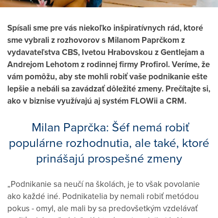
Spísali sme pre vás niekoľko inšpiratívnych rád, ktoré
sme vybrali z rozhovorov s Milanom Paprčkom z
vydavateľstva CBS, Ivetou Hrabovskou z Gentlejam a
Andrejom Lehotom z rodinnej firmy Profirol. Veríme, že
vám pomôžu, aby ste mohli robiť vaše podnikanie ešte
lepšie a nebáli sa zavádzať dôležité zmeny. Prečítajte si,
ako v biznise využívajú aj systém FLOWii a CRM.
Milan Paprčka: Šéf nemá robiť
populárne rozhodnutia, ale také, ktoré
prinášajú prospešné zmeny
„Podnikanie sa neučí na školách, je to však povolanie
ako každé iné. Podnikatelia by nemali robiť metódou
pokus - omyl, ale mali by sa predovšetkým vzdelávať