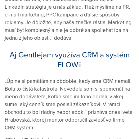
LinkedIn stratégia je u nás základ. Tiež myslíme na PR,
e-mail marketing, PPC kampane a ďalšie spôsoby
reklamy. Je dôležité, aby naša značka rástla. Marketing
musí byť komplexný a nie je dobré sa spoliehať iba na
jednu z jeho oblastí,“ dodáva.
Aj Gentlejam využíva CRM a systém
FLOWii
„Úplne si pamätám na obdobie, kedy sme CRM nemali.
Bola to čistá katastrofa. Nevedela som si spomenúť na
meno dodávateľa, koľko sme im toho dodali, v akej
sume, aký cenník sme poslali zákazníkovi. V rámci
obchodu to bol riadny neporiadok,“ priznáva dnes Iveta
Hrabovská, ktorej mentor odporučil zaviesť vo firme
CRM systém.