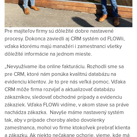
Pre majiteľov firmy sú dôležité dobre nastavené
procesy. Dokonca zaviedli aj CRM systém od FLOWii,
vďaka ktorému majú manažéri i zamestnanci všetky
dôležité informácie na jednom mieste.
„Nevyužívame iba online fakturáciu. Rozhodli sme sa
pre CRM, ktoré nám ponúka kvalitnú databázu na
evidenciu klientov. Je to pre nás veľká pomoc. Vďaka
CRM môže firma rozvíjať a aktualizovať databázu
zákazníkov, sledovať obchodné prípady a evidenciu
zákaziek. Vďaka FLOWii vidíme, v akom stave sa práve
nachádza zákazka. Navyše máme nastavený systém
tak, aby v prípade choroby alebo dovolenky
zamestnanca, mohol vo firme ktokoľvek prebrať klienta
a zákazku. Ak niekto nečakane ochorie, vieme, kde má