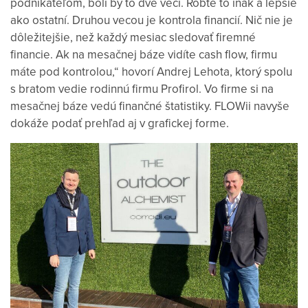
podnikateľom, boli by to dve veci. Robte to inak a lepšie
ako ostatní. Druhou vecou je kontrola financií. Nič nie je
dôležitejšie, než každý mesiac sledovať firemné
financie. Ak na mesačnej báze vidíte cash flow, firmu
máte pod kontrolou,“ hovorí Andrej Lehota, ktorý spolu
s bratom vedie rodinnú firmu Profirol. Vo firme si na
mesačnej báze vedú finančné štatistiky. FLOWii navyše
dokáže podať prehľad aj v grafickej forme.