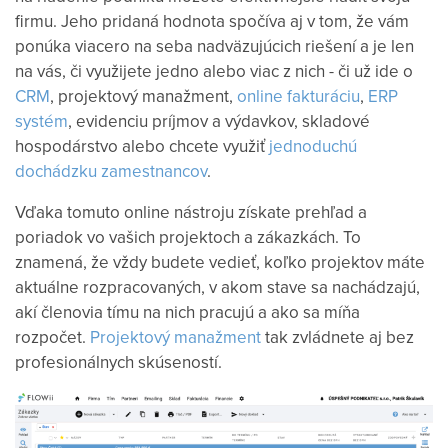
firmu. Jeho pridaná hodnota spočíva aj v tom, že vám
ponúka viacero na seba nadväzujúcich riešení a je len
na vás, či využijete jedno alebo viac z nich - či už ide o
CRM
, projektový manažment,
online fakturáciu
,
ERP
systém
, evidenciu príjmov a výdavkov, skladové
hospodárstvo alebo chcete využiť
jednoduchú
dochádzku zamestnancov
.
Vďaka tomuto online nástroju získate prehľad a
poriadok vo vašich projektoch a zákazkách. To
znamená, že vždy budete vedieť, koľko projektov máte
aktuálne rozpracovaných, v akom stave sa nachádzajú,
akí členovia tímu na nich pracujú a ako sa míňa
rozpočet.
Projektový manažment
tak zvládnete aj bez
profesionálnych skúseností.