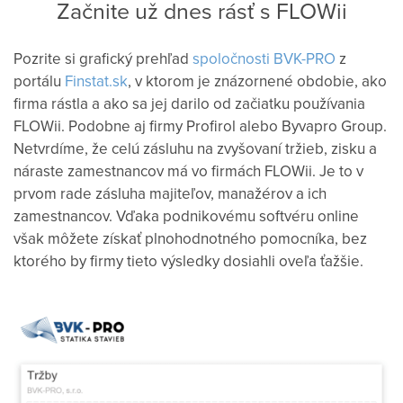
Začnite už dnes rásť s FLOWii
Pozrite si grafický prehľad
spoločnosti BVK-PRO
z
portálu
Finstat.sk
, v ktorom je znázornené obdobie, ako
firma rástla a ako sa jej darilo od začiatku používania
FLOWii. Podobne aj firmy Profirol alebo Byvapro Group.
Netvrdíme, že celú zásluhu na zvyšovaní tržieb, zisku a
náraste zamestnancov má vo firmách FLOWii. Je to v
prvom rade zásluha majiteľov, manažérov a ich
zamestnancov. Vďaka podnikovému softvéru online
však môžete získať plnohodnotného pomocníka, bez
ktorého by firmy tieto výsledky dosiahli oveľa ťažšie.