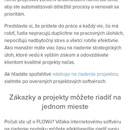
aby ste automatizovali dôležité procesy a venovali sa
prioritám.
Predstavte si, že prídete do práce a každý vie, čo má
robiť, ľudia nepracujú duplicitne na pracovných úlohách,
nepociťujú nadbytočný stres a všetci robíte efektívne.
Ako manažér máte viac času na riadenie strategických
úloh, ktoré vedú k vyšším ziskom a odovzdávate
klientom kvalitné projekty načas.
Ak hľadáte spoľahlivé
nástroje na riadenie projektov
,
siahnite po overených projektových softvéroch.
Zákazky a projekty môžete riadiť na
jednom mieste
Počuli ste už o FLOWii? Vďaka internetovému softvéru
na riadenie podniku môžete efektívnejšie riadiť svoju