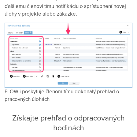
ďalšiemu členovi tímu notifikáciu o sprístupnení novej
úlohy v projekte alebo zákazke.
FLOWii poskytuje členom tímu dokonalý prehľad o
pracovných úlohách
Získajte prehľad o odpracovaných
hodinách