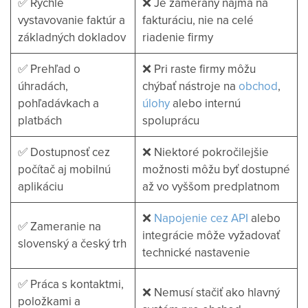
✅ Rýchle
❌ Je zameraný najmä na
vystavovanie faktúr a
fakturáciu, nie na celé
základných dokladov
riadenie firmy
✅ Prehľad o
❌ Pri raste firmy môžu
úhradách,
chýbať nástroje na
obchod
,
pohľadávkach a
úlohy
alebo internú
platbách
spoluprácu
✅ Dostupnosť cez
❌ Niektoré pokročilejšie
počítač aj mobilnú
možnosti môžu byť dostupné
aplikáciu
až vo vyššom predplatnom
❌
Napojenie cez API
alebo
✅ Zameranie na
integrácie môže vyžadovať
slovenský a český trh
technické nastavenie
✅ Práca s kontaktmi,
❌ Nemusí stačiť ako hlavný
položkami a