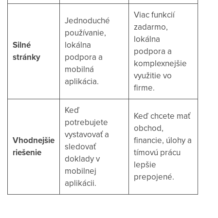
Viac funkcií
Jednoduché
zadarmo,
používanie,
lokálna
Silné
lokálna
podpora a
stránky
podpora a
komplexnejšie
mobilná
využitie vo
aplikácia.
firme.
Keď
Keď chcete mať
potrebujete
obchod,
vystavovať a
Vhodnejšie
financie, úlohy a
sledovať
riešenie
tímovú prácu
doklady v
lepšie
mobilnej
prepojené.
aplikácii.