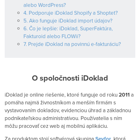
alebo WordPress?
4. Podporuje iDoklad Shopify a Shoptet?
5. Ako funguje iDoklad import údajov?
6. Čo je lepšie: iDoklad, SuperFaktúra,
Fakturoid alebo FLOWii?
7. Prejde iDoklad na povinnú e-fakturáciu?
O spoločnosti iDoklad
iDoklad je online riešenie, ktoré funguje od roku
2011
a
pomáha najmä živnostníkom a menším firmám s
vystavovaním dokladov, evidenciou úhrad a základnou
podnikateľskou administratívou. Používatelia s ním
môžu pracovať cez web aj mobilnú aplikáciu.
Za produktom stojí softvérová skupina
Seyfor
, ktorá