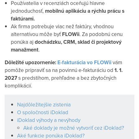
Používatelia v recenziách oceňujú hlavne
jednoduchosť,
mobilnú aplikáciu a rýchlu prácu s
faktúrami.
Ak firma potrebuje viac než faktúry, vhodnou
alternatívou môže byť
FLOWii
. Za podobnú cenu
ponúka aj
dochádzku, CRM, sklad či projektový
manažment
.
Dôležité upozornenie:
E-fakturácia vo FLOWii
vám
pomôže pripraviť sa na povinnú e-fakturáciu od
1. 1.
2027
s predstihom, prehľadne a bez zbytočných
komplikácií.
Najdôležitejšie zistenia
O spoločnosti iDoklad
iDoklad výhody a nevýhody
Aké doklady je možné vytvoriť cez iDoklad?
Aké funkcie ponúka iDoklad?