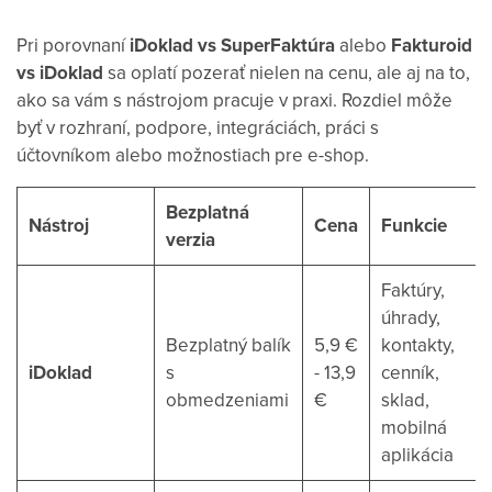
Pri porovnaní
iDoklad vs SuperFaktúra
alebo
Fakturoid
vs iDoklad
sa oplatí pozerať nielen na cenu, ale aj na to,
ako sa vám s nástrojom pracuje v praxi. Rozdiel môže
byť v rozhraní, podpore, integráciách, práci s
účtovníkom alebo možnostiach pre e-shop.
Bezplatná
Nástroj
Cena
Funkcie
verzia
Faktúry,
úhrady,
Bezplatný balík
5,9 €
kontakty,
iDoklad
s
- 13,9
cenník,
obmedzeniami
€
sklad,
mobilná
aplikácia