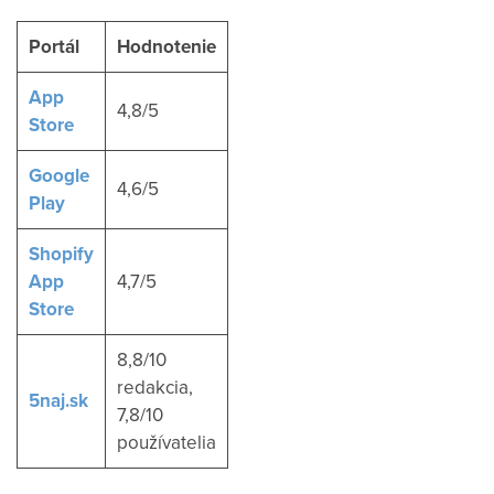
Portál
Hodnotenie
App
4,8/5
Store
Google
4,6/5
Play
Shopify
App
4,7/5
Store
8,8/10
redakcia,
5naj.sk
7,8/10
používatelia