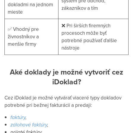
systém pre obchod,
dokladmi na jednom
zákazníkov a tím
mieste
❌ Pri širších firemných
✅ Vhodný pre
procesoch môže byť
živnostníkov a
potrebné používať ďalšie
menšie firmy
nástroje
Aké doklady je možné vytvoriť cez
iDoklad?
Cez iDoklad je možné vytvárať viaceré typy dokladov
potrebné pri bežnej fakturácii a predaji:
faktúry
,
zálohové faktúry
,
prijaté faktúry,