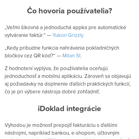
Čo hovoria používatelia?
„Veľmi šikovná a jednoduchá appka pre automatické
vytváranie faktúr.“ —
Yukon Grizzly
„Kedy pribudne funkcia nahrávania pokladničných
bločkov cez QR kód?“ —
Milan St.
Z hodnotení vyplýva, že používatelia oceňujú
jednoduchosť a mobilnú aplikáciu. Zároveň sa objavujú
aj požiadavky na doplnenie ďalších praktických funkcií,
čo je pri výbere nástroja dobré zohľadniť.
iDoklad integrácie
Výhodou je možnosť prepojiť fakturáciu s ďalšími
nástrojmi, napríklad bankou, e-shopom, účtovným