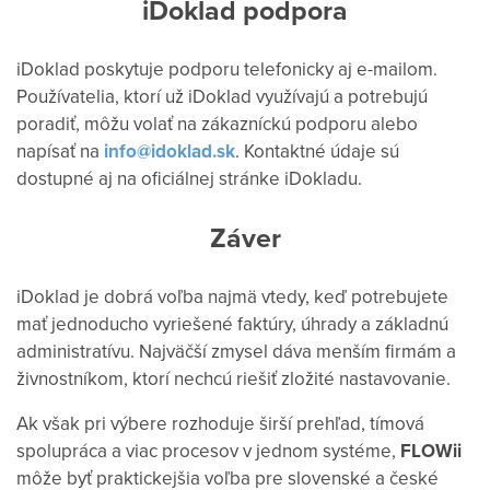
iDoklad podpora
iDoklad poskytuje podporu telefonicky aj e-mailom.
Používatelia, ktorí už iDoklad využívajú a potrebujú
poradiť, môžu volať na zákazníckú podporu alebo
napísať na
info@idoklad.sk
. Kontaktné údaje sú
dostupné aj na oficiálnej stránke iDokladu.
Záver
iDoklad je dobrá voľba najmä vtedy, keď potrebujete
mať jednoducho vyriešené
faktúry
, úhrady a základnú
administratívu. Najväčší zmysel dáva menším firmám a
živnostníkom, ktorí nechcú riešiť zložité nastavovanie.
Ak však pri výbere rozhoduje širší prehľad, tímová
spolupráca a viac procesov v jednom systéme,
FLOWii
môže byť praktickejšia voľba pre slovenské a české