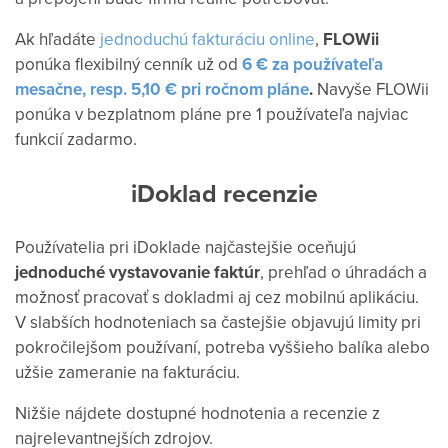
Ak hľadáte
jednoduchú fakturáciu online
,
FLOWii
ponúka flexibilný cenník už od
6 € za používateľa
mesačne, resp. 5,10 € pri ročnom pláne
.
Navyše FLOWii
ponúka v bezplatnom pláne pre 1 používateľa najviac
funkcií zadarmo.
iDoklad recenzie
Používatelia pri iDoklade najčastejšie oceňujú
jednoduché vystavovanie faktúr
, prehľad o úhradách a
možnosť pracovať s dokladmi aj cez mobilnú aplikáciu.
V slabších hodnoteniach sa častejšie objavujú limity pri
pokročilejšom používaní, potreba vyššieho balíka alebo
užšie zameranie na fakturáciu.
Nižšie nájdete dostupné hodnotenia a recenzie z
najrelevantnejších zdrojov.