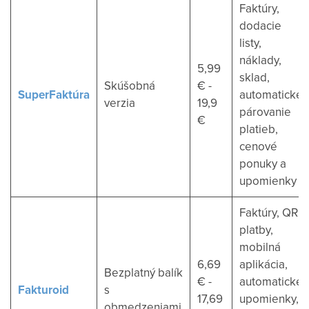
Faktúry,
dodacie
listy,
náklady,
5,99
sklad,
Skúšobná
€ -
SuperFaktúra
automatické
verzia
19,9
párovanie
€
platieb,
cenové
ponuky a
upomienky
Faktúry, QR
platby,
mobilná
6,69
aplikácia,
Bezplatný balík
€ -
automatické
Fakturoid
s
17,69
upomienky,
obmedzeniami