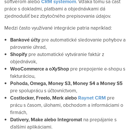
softvérom alebo
CRM systémom
. Vďaka tomu sa časť
práce s dokladmi, platbami a objednávkami dá
zjednodušiť bez zbytočného prepisovania údajov.
Medzi často využívané integrácie patria napríklad:
Bankové účty
pre automatické sledovanie pohybov a
párovanie úhrad,
Shopify
pre automatické vytváranie faktúr z
objednávok,
WooCommerce a oXyShop
pre prepojenie e-shopu s
fakturáciou,
Pohoda, Omega, Money S3, Money S4 a Money S5
pre spoluprácu s účtovníctvom,
Costlocker, Freelo, Merk alebo
Raynet CRM
pre
prácu s časom, úlohami, obchodom a informáciami o
firmách,
Dativery, Make alebo Integromat
na prepájanie s
ďalšími aplikáciami.