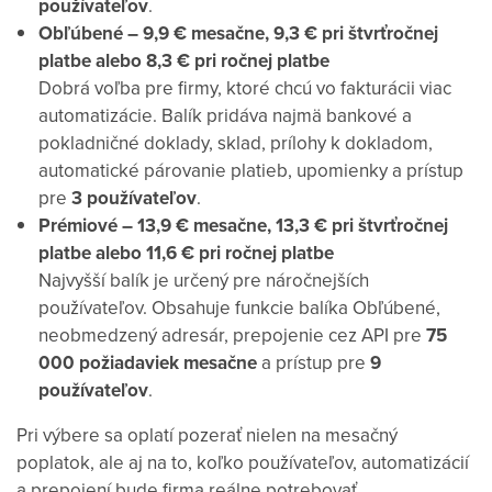
používateľov
.
Obľúbené – 9,9 € mesačne, 9,3 € pri štvrťročnej
platbe alebo 8,3 € pri ročnej platbe
Dobrá voľba pre firmy, ktoré chcú vo fakturácii viac
automatizácie. Balík pridáva najmä bankové a
pokladničné doklady, sklad, prílohy k dokladom,
automatické párovanie platieb, upomienky a prístup
pre
3 používateľov
.
Prémiové – 13,9 € mesačne, 13,3 € pri štvrťročnej
platbe alebo 11,6 € pri ročnej platbe
Najvyšší balík je určený pre náročnejších
používateľov. Obsahuje funkcie balíka Obľúbené,
neobmedzený adresár, prepojenie cez API pre
75
000 požiadaviek mesačne
a prístup pre
9
používateľov
.
Pri výbere sa oplatí pozerať nielen na mesačný
poplatok, ale aj na to, koľko používateľov, automatizácií
a prepojení bude firma reálne potrebovať.