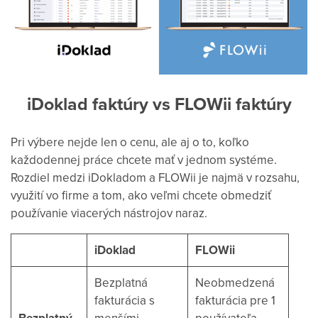
iDoklad faktúry vs FLOWii faktúry
Pri výbere nejde len o cenu, ale aj o to, koľko
každodennej práce chcete mať v jednom systéme.
Rozdiel medzi iDokladom a FLOWii je najmä v rozsahu,
využití vo firme a tom, ako veľmi chcete obmedziť
používanie viacerých nástrojov naraz.
iDoklad
FLOWii
Bezplatná
Neobmedzená
fakturácia s
fakturácia pre 1