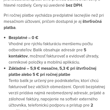
hlavné rozdiely. Ceny sú uvedené
bez DPH
.
Pri ročnej platbe vychádza predplatné lacnejšie než pri
mesačnom účtovaní, pričom dostupná je aj
štvrťročná
platba
.
Bezplatné – 0 €
Vhodné pre rýchlu fakturáciu menšiemu počtu
odberateľov. Balík obsahuje adresár pre
5
kontaktov
, možnosť fakturovať a evidovať úhrady,
cenníkové položky a mobilnú aplikáciu.
Základné – 5,9 € mesačne, 5,3 € pri štvrťročnej
platbe alebo 5 € pri ročnej platbe
Tento balík je určený pre podnikateľov, ktorí chcú
fakturovať bez väčších obmedzení. Oproti bezplatnej
verzii pridáva najmä neobmedzený adresár, prijaté a
zálohové faktúry, napojenie na softvér externého
účtovníka, telefonickú podporu a prístup pre
2