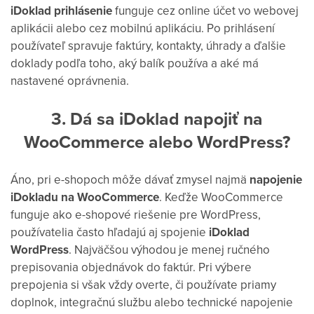
iDoklad prihlásenie
funguje cez online účet vo webovej
aplikácii alebo cez mobilnú aplikáciu. Po prihlásení
používateľ spravuje faktúry, kontakty, úhrady a ďalšie
doklady podľa toho, aký balík používa a aké má
nastavené oprávnenia.
3. Dá sa iDoklad napojiť na
WooCommerce alebo WordPress?
Áno, pri e-shopoch môže dávať zmysel najmä
napojenie
iDokladu na WooCommerce
. Keďže WooCommerce
funguje ako e-shopové riešenie pre WordPress,
používatelia často hľadajú aj spojenie
iDoklad
WordPress
.
Najväčšou výhodou je menej ručného
prepisovania objednávok do faktúr. Pri výbere
prepojenia si však vždy overte, či používate priamy
doplnok, integračnú službu alebo technické napojenie