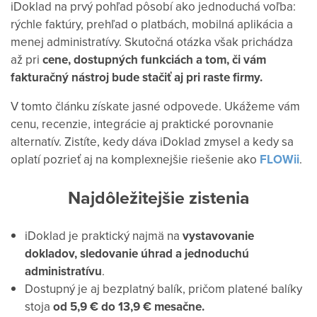
iDoklad na prvý pohľad pôsobí ako jednoduchá voľba:
rýchle faktúry, prehľad o platbách, mobilná aplikácia a
menej administratívy. Skutočná otázka však prichádza
až pri
cene, dostupných funkciách a tom, či vám
fakturačný nástroj bude stačiť aj pri raste firmy.
V tomto článku získate jasné odpovede. Ukážeme vám
cenu, recenzie, integrácie aj praktické porovnanie
alternatív. Zistíte, kedy dáva iDoklad zmysel a kedy sa
oplatí pozrieť aj na komplexnejšie riešenie ako
FLOWii
.
Najdôležitejšie zistenia
iDoklad je praktický najmä na
vystavovanie
dokladov, sledovanie úhrad a jednoduchú
administratívu
.
Dostupný je aj bezplatný balík, pričom platené balíky
stoja
od 5,9 € do 13,9 € mesačne.