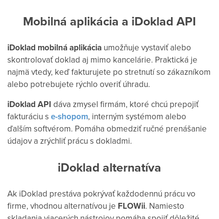
Mobilná aplikácia a iDoklad API
iDoklad mobilná aplikácia
umožňuje vystaviť alebo
skontrolovať doklad aj mimo kancelárie. Praktická je
najmä vtedy, keď fakturujete po stretnutí so zákazníkom
alebo potrebujete rýchlo overiť úhradu.
iDoklad API
dáva zmysel firmám, ktoré chcú prepojiť
fakturáciu s
e-shopom
, interným systémom alebo
ďalším softvérom. Pomáha obmedziť ručné prenášanie
údajov a zrýchliť prácu s dokladmi.
iDoklad alternatíva
Ak iDoklad prestáva pokrývať každodennú prácu vo
firme, vhodnou alternatívou je
FLOWii
. Namiesto
skladania viacerých nástrojov pomáha spojiť dôležité