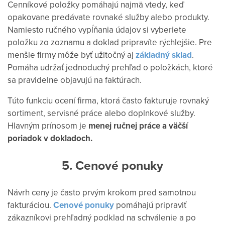
Cenníkové položky pomáhajú najmä vtedy, keď
opakovane predávate rovnaké služby alebo produkty.
Namiesto ručného vypĺňania údajov si vyberiete
položku zo zoznamu a doklad pripravíte rýchlejšie.
Pre
menšie firmy môže byť užitočný aj
základný sklad
.
Pomáha udržať jednoduchý prehľad o položkách, ktoré
sa pravidelne objavujú na faktúrach.
Túto funkciu ocení firma, ktorá často fakturuje rovnaký
sortiment, servisné práce alebo doplnkové služby.
Hlavným prínosom je
menej ručnej práce a väčší
poriadok v dokladoch.
5. Cenové ponuky
Návrh ceny je často prvým krokom pred samotnou
fakturáciou.
Cenové ponuky
pomáhajú pripraviť
zákazníkovi prehľadný podklad na schválenie a po