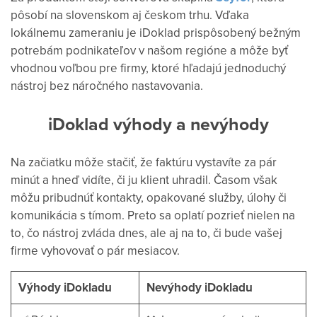
pôsobí na slovenskom aj českom trhu. Vďaka
lokálnemu zameraniu je iDoklad prispôsobený bežným
potrebám podnikateľov v našom regióne a môže byť
vhodnou voľbou pre firmy, ktoré hľadajú jednoduchý
nástroj bez náročného nastavovania.
iDoklad výhody a nevýhody
Na začiatku môže stačiť, že faktúru vystavíte za pár
minút a hneď vidíte, či ju klient uhradil. Časom však
môžu pribudnúť kontakty, opakované služby, úlohy či
komunikácia s tímom.
Preto sa oplatí pozrieť nielen na
to, čo nástroj zvláda dnes, ale aj na to, či bude vašej
firme vyhovovať o pár mesiacov.
Výhody iDokladu
Nevýhody iDokladu