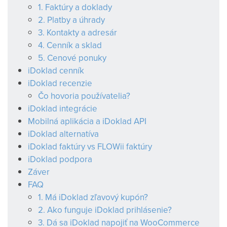
1. Faktúry a doklady
2. Platby a úhrady
3. Kontakty a adresár
4. Cenník a sklad
5. Cenové ponuky
iDoklad cenník
iDoklad recenzie
Čo hovoria používatelia?
iDoklad integrácie
Mobilná aplikácia a iDoklad API
iDoklad alternatíva
iDoklad faktúry vs FLOWii faktúry
iDoklad podpora
Záver
FAQ
1. Má iDoklad zľavový kupón?
2. Ako funguje iDoklad prihlásenie?
3. Dá sa iDoklad napojiť na WooCommerce