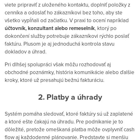
viete pripraviť z uloženého kontaktu, doplniť položky z
cenníka a odoslať ho zákazníkovi bez toho, aby ste
všetko vypĺňali od začiatku.
V praxi to ocení napríklad
účtovník, konzultant alebo remeselník
, ktorý po
dokončení služby potrebuje zákazníkovi rýchlo poslať
faktúru. Plusom je aj jednoduchá kontrola stavu
dokladov a úhrad.
Pri dlhšej spolupráci však môžu rozhodovať aj
obchodné poznámky, história komunikácie alebo ďalšie
kroky, ktoré už presahujú bežnú fakturáciu.
2. Platby a úhrady
Systém pomáha sledovať, ktoré faktúry sú už zaplatené
a ktoré ešte čakajú na úhradu. Pre podnikanie je to
dôležité, pretože omeškaná platba môže ovplyvniť cash
flow aj každodenné plánovanie. Predstavte si menšiu