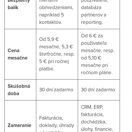
Bezplatný
menšími
používateľa,
balík
obmedzeniami,
databáza
napríklad 5
partnerov a
kontaktov.
reporting.
Od 6 € za
Od 5,9 €
používateľa
mesačne, 5,3 €
Cena
mesačne, resp.
štvrťročne, resp.
mesačne
od 5,10 €
5 € pri ročnej
mesačne pri
platbe.
ročnom pláne.
Skúšobná
30 dní zadarmo
30 dní zadarmo
doba
CRM, ERP,
fakturácia,
Fakturácia,
dochádzka,
Zameranie
doklady, úhrady
úlohy, financie,