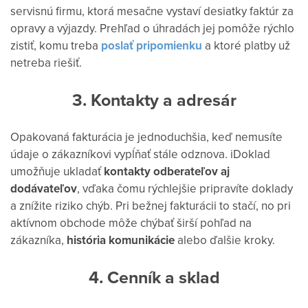
servisnú firmu, ktorá mesačne vystaví desiatky faktúr za
opravy a výjazdy. Prehľad o úhradách jej pomôže rýchlo
zistiť, komu treba
poslať pripomienku
a ktoré platby už
netreba riešiť.
3. Kontakty a adresár
Opakovaná fakturácia je jednoduchšia, keď nemusíte
údaje o zákazníkovi vypĺňať stále odznova. iDoklad
umožňuje ukladať
kontakty odberateľov aj
dodávateľov
, vďaka čomu rýchlejšie pripravíte doklady
a znížite riziko chýb. Pri bežnej fakturácii to stačí, no pri
aktívnom obchode môže chýbať širší pohľad na
zákazníka,
história komunikácie
alebo ďalšie kroky.
4. Cenník a sklad