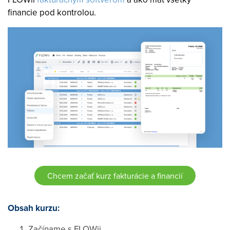
financie pod kontrolou.
Chcem začať kurz fakturácie a financií
Obsah kurzu:
Začíname s FLOWii