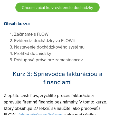
Chcem začať kurz evidencie dochádzky
Obsah kurzu:
Začíname s FLOWii
Evidencia dochádzky vo FLOWii
Nastavenie dochádzkového systému
Prehľad dochádzky
Prístupové práva pre zamestnancov
Kurz 3: Sprievodca fakturáciou a
financiami
Zlepšite cash flow, zrýchlite proces fakturácie a
spravujte firemné financie bez námahy. V tomto kurze,
ktorý obsahuje 27 lekcií, sa naučíte, ako pracovať s
FLOWii
fakturačným softvérom
a ako mať všetky