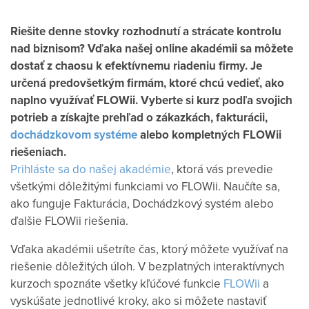
Riešite denne stovky rozhodnutí a strácate kontrolu
nad biznisom? Vďaka našej online akadémii sa môžete
dostať z chaosu k efektívnemu riadeniu firmy. Je
určená predovšetkým firmám, ktoré chcú vedieť, ako
naplno využívať FLOWii. Vyberte si kurz podľa svojich
potrieb a získajte prehľad o zákazkách, fakturácii,
dochádzkovom systéme
alebo kompletných FLOWii
riešeniach.
Prihláste sa do našej akadémie
, ktorá vás prevedie
všetkými dôležitými funkciami vo FLOWii. Naučíte sa,
ako funguje Fakturácia, Dochádzkový systém alebo
ďalšie FLOWii riešenia.
Vďaka akadémii ušetríte čas, ktorý môžete využívať na
riešenie dôležitých úloh. V bezplatných interaktívnych
kurzoch spoznáte všetky kľúčové funkcie
FLOWii
a
vyskúšate jednotlivé kroky, ako si môžete nastaviť