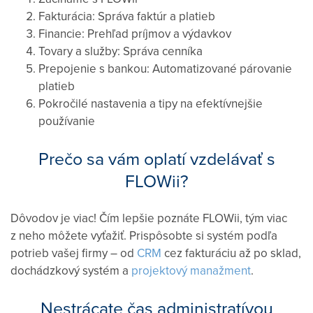
Fakturácia: Správa faktúr a platieb
Financie: Prehľad príjmov a výdavkov
Tovary a služby: Správa cenníka
Prepojenie s bankou: Automatizované párovanie
platieb
Pokročilé nastavenia a tipy na efektívnejšie
používanie
Prečo sa vám oplatí vzdelávať s
FLOWii?
Dôvodov je viac! Čím lepšie poznáte FLOWii, tým viac
z neho môžete vyťažiť. Prispôsobte si systém podľa
potrieb vašej firmy – od
CRM
cez fakturáciu až po sklad,
dochádzkový systém a
projektový manažment
.
Nestrácate čas administratívou