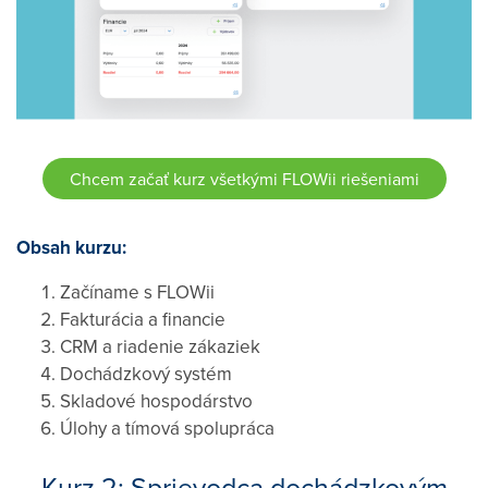
Chcem začať kurz všetkými FLOWii riešeniami
Obsah kurzu:
Začíname s FLOWii
Fakturácia a financie
CRM a riadenie zákaziek
Dochádzkový systém
Skladové hospodárstvo
Úlohy a tímová spolupráca
Kurz 2: Sprievodca dochádzkovým