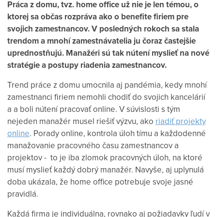
Práca z domu, tvz. home office už nie je len témou, o
ktorej sa občas rozpráva ako o benefite firiem pre
svojich zamestnancov. V posledných rokoch sa stala
trendom a mnohí zamestnávatelia ju čoraz častejšie
uprednostňujú. Manažéri sú tak nútení myslieť na nové
stratégie a postupy riadenia zamestnancov.
Trend práce z domu umocnila aj pandémia, kedy mnohí
zamestnanci firiem nemohli chodiť do svojich kancelárií
a a boli nútení pracovať online. V súvislosti s tým
nejeden manažér musel riešiť výzvu, ako
riadiť projekty
online
. Porady online, kontrola úloh tímu a každodenné
manažovanie pracovného času zamestnancov a
projektov - to je iba zlomok pracovných úloh, na ktoré
musí myslieť každý dobrý manažér. Navyše, aj uplynulá
doba ukázala, že home office potrebuje svoje jasné
pravidlá.
Každá firma je individuálna, rovnako aj požiadavky ľudí v