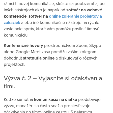
rámci tímovej komunikácie, skúste sa poobzerať aj po
iných nástrojoch ako je napríklad
softvér na webové
konferencie
,
softvér na
online zdieľanie projektov a
zákaziek
alebo iné komunikačné nástroje na rýchle
zasielanie správ, ktoré vám pomôžu posilniť tímovú
komunikáciu.
Konferenčné hovory
prostredníctvom Zoom, Skype
alebo Google Meet zasa pomôžu vašim kolegom
dohodnúť
stretnutia online
a diskutovať o rôznych
projektoch.
Výzva č. 2 – Vyjasnite si očakávania
tímu
Keďže samotná
komunikácia na diaľku
predstavuje
výzvu, manažéri sa často snažia preniesť svoje
očakávania do tímov online cestou. S nejasným