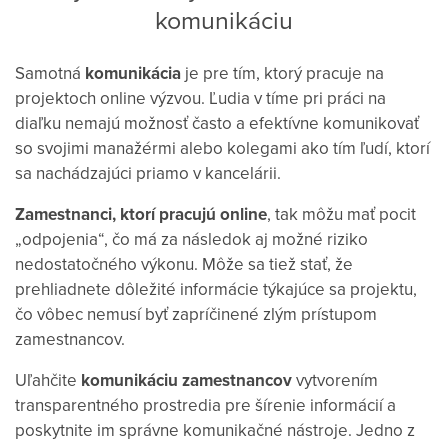
komunikáciu
Samotná
komunikácia
je pre tím, ktorý pracuje na
projektoch online výzvou. Ľudia v tíme pri práci na
diaľku nemajú možnosť často a efektívne komunikovať
so svojimi manažérmi alebo kolegami ako tím ľudí, ktorí
sa nachádzajúci priamo v kancelárii.
Zamestnanci, ktorí pracujú online
, tak môžu mať pocit
„odpojenia“, čo má za následok aj možné riziko
nedostatočného výkonu. Môže sa tiež stať, že
prehliadnete dôležité informácie týkajúce sa projektu,
čo vôbec nemusí byť zapríčinené zlým prístupom
zamestnancov.
Uľahčite
komunikáciu zamestnancov
vytvorením
transparentného prostredia pre šírenie informácií a
poskytnite im správne komunikačné nástroje. Jedno z