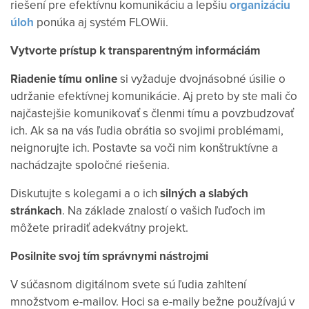
riešení pre efektívnu komunikáciu a lepšiu
organizáciu
úloh
ponúka aj systém FLOWii.
Vytvorte prístup k transparentným informáciám
Riadenie tímu online
si vyžaduje dvojnásobné úsilie o
udržanie efektívnej komunikácie. Aj preto by ste mali čo
najčastejšie komunikovať s členmi tímu a povzbudzovať
ich. Ak sa na vás ľudia obrátia so svojimi problémami,
neignorujte ich. Postavte sa voči nim konštruktívne a
nachádzajte spoločné riešenia.
Diskutujte s kolegami a o ich
silných a slabých
stránkach
. Na základe znalostí o vašich ľuďoch im
môžete priradiť adekvátny projekt.
Posilnite svoj tím správnymi nástrojmi
V súčasnom digitálnom svete sú ľudia zahltení
množstvom e-mailov. Hoci sa e-maily bežne používajú v