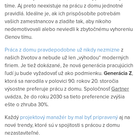
tíme. Aj preto neexistuje na prácu z domu jednotné
pravidlá. Ideálne je, ak ich prispôsobíte potrebám
vašich zamestnancov a zladíte tak, aby nikoho
nedemotivovali alebo neviedli k zbytočnému vyhoreniu
členov tímu.
Práca z domu pravdepodobne už nikdy nezmizne
z
našich životov a nebude už len „výhodou“ moderných
firiem. Je tiež dokázané, že nová generácia pracujúcich
ľudí ju bude vyžadovať už ako podmienku.
Generácia Z
,
ktorá sa narodila v polovici 90. rokov 20. storočia
výsostne preferuje prácu z domu. Spoločnosť
Gartner
uvádza, že do roku 2030 sa tieto preferencie zvýšia
ešte o zhruba 30%.
Každý
projektový manažér by mal byť pripravený
aj na
nové trendy, ktoré sú v spojitosti s prácou z domu
nezastaviteľné.