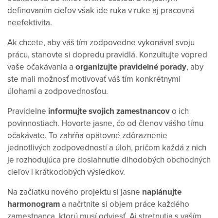
definovaním cieľov však ide ruka v ruke aj pracovná
neefektivita.
Ak chcete, aby váš tím zodpovedne vykonával svoju
prácu, stanovte si dopredu pravidlá. Konzultujte vopred
vaše očakávania a
organizujte pravidelné porady
, aby
ste mali možnosť motivovať váš tím konkrétnymi
úlohami a zodpovednosťou.
Pravidelne
informujte svojich zamestnancov
o ich
povinnostiach. Hovorte jasne, čo od členov vášho tímu
očakávate. To zahŕňa opätovné zdôraznenie
jednotlivých zodpovedností a úloh, pričom každá z nich
je rozhodujúca pre dosiahnutie dlhodobých obchodných
cieľov i krátkodobých výsledkov.
Na začiatku nového projektu si jasne
naplánujte
harmonogram
a načrtnite si objem práce každého
zamestnanca, ktorú musí odviesť. Aj stretnutia s vaším