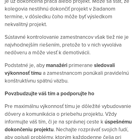
je už dokončená práca alebo projekt. Môže sa stať, že
kolegovia nestihnú dokončiť projekt v žiadanom
termíne, v dôsledku čoho môže byť výsledkom
nekvalitný projekt.
Sústavné kontrolovanie zamestnancov však tiež nie je
najvhodnejším riešením, pretože to v nich vyvoláva
nedôveru a môže viesť k demotivácii.
Podstatné je, aby
manažéri
primerane
sledovali
výkonnosť tímu
a zamestnancom ponúkali pravidelnú
konštruktívnu spätnú väzbu.
Povzbudzujte váš tím a podporujte ho
Pre maximálnu výkonnosť tímu je dôležité vybudovanie
dôvery a komunikácia o priebehu projektu. Vždy
informujte váš tím, či je na správnej ceste k
úspešnému
dokončeniu projektu
. Nechajte rozprávať svojich ľudí,
aby opísali problémy, ktorým každodenne čelia pri