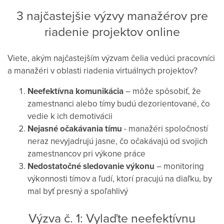
3 najčastejšie výzvy manažérov pre
riadenie projektov online
Viete, akým najčastejším výzvam čelia vedúci pracovníci
a manažéri v oblasti riadenia virtuálnych projektov?
Neefektívna komunikácia
– môže spôsobiť, že
zamestnanci alebo tímy budú dezorientované, čo
vedie k ich demotivácii
Nejasné očakávania tímu
- manažéri spoločností
neraz nevyjadrujú jasne, čo očakávajú od svojich
zamestnancov pri výkone práce
Nedostatočné sledovanie výkonu
– monitoring
výkonnosti tímov a ľudí, ktorí pracujú na diaľku, by
mal byť presný a spoľahlivý
Výzva č. 1: Vylaďte neefektívnu