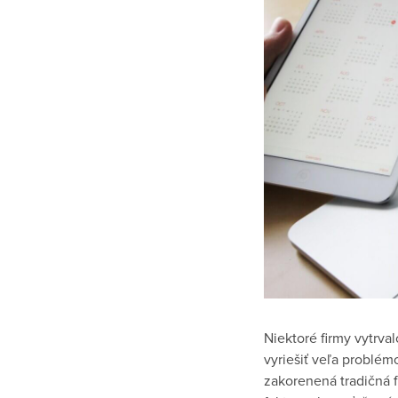
Niektoré firmy vytrva
vyriešiť veľa problém
zakorenená tradičná f