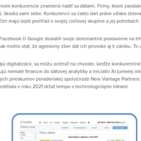
lnom konkurencie znamená riadiť sa dátami. Firmy, ktoré zaostávaj
ú, škodia sami sebe. Konkurencii sa často darí práve vďaka zbier
ím majú lepší prehľad o svojej cieľovej skupine a jej potrebách.
Facebook či Google dosiahli svoje dominantné postavenie na tr
ak mohlo stať, že agresívny zber dát ich privedie aj k zániku. To 
ajú digitalizácii, sa môžu ocitnúť na chvoste, keďže konkurenčn
ujú nemalé financie do dátovej analytiky a iniciatív AI (umelej inte
ných prieskumov poradenskej spoločnosti New Vantage Partners. 
estíhala v roku 2021 držať tempo s technologickými lídrami.