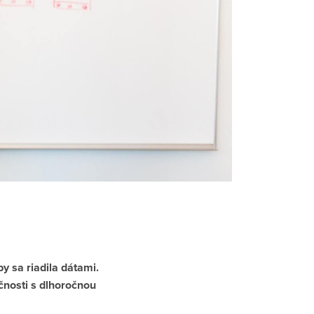
y sa riadila dátami.
čnosti s dlhoročnou