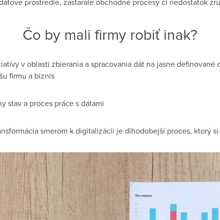
dátové prostredie, zastaralé obchodné procesy či nedostatok zru
Čo by mali firmy robiť inak?
ciatívy v oblasti zbierania a spracovania dát na jasne definované 
šu firmu a biznis
y stav a proces práce s dátami
ransformácia smerom k digitalizácii je dlhodobejší proces, ktorý si