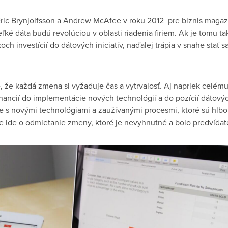
ric Brynjolfsson a Andrew McAfee v roku 2012 pre biznis magaz
eľké dáta budú revolúciou v oblasti riadenia firiem. Ak je tomu t
och investícií do dátových iniciatív, naďalej trápia v snahe stať 
 že každá zmena si vyžaduje čas a vytrvalosť. Aj napriek celému
inancií do implementácie nových technológií a do pozícií dátovýc
uje s novými technológiami a zaužívanými procesmi, ktoré sú hlbo
že ide o odmietanie zmeny, ktoré je nevyhnutné a bolo predvídat