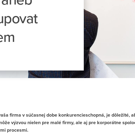
tupovat
rem
vaša firma v súčasnej dobe konkurencieschopná, je dôležité, ab
 môže výzvou nielen pre malé firmy, ale aj pre korporátne spolo
ými procesmi.