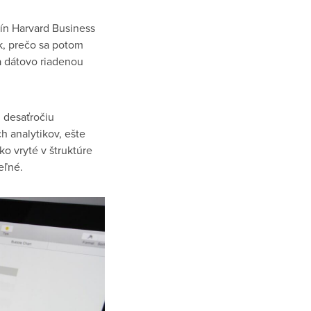
ín Harvard Business
ak, prečo sa potom
sa dátovo riadenou
 desaťročiu
h analytikov, ešte
ko vryté v štruktúre
eľné.