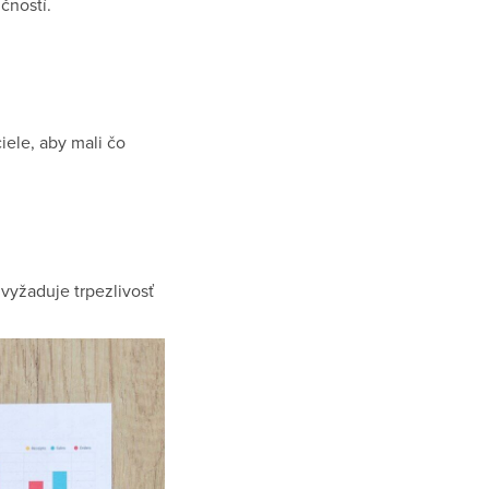
čností.
ciele, aby mali čo
 vyžaduje trpezlivosť