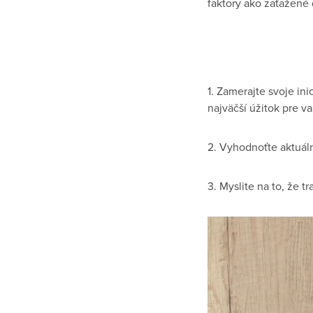
faktory ako zaťažené 
1. Zamerajte svoje ini
najväčší úžitok pre va
2. Vyhodnoťte aktuáln
3. Myslite na to, že t