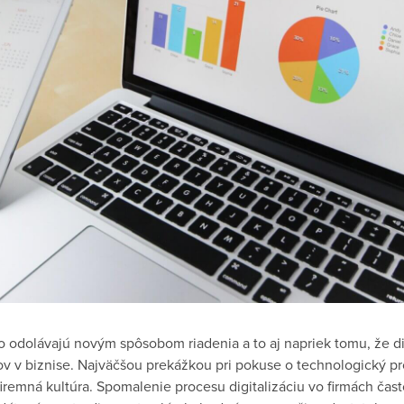
lo odolávajú novým spôsobom riadenia a to aj napriek tomu, že di
ov v biznise. Najväčšou prekážkou pri pokuse o technologický p
iremná kultúra. Spomalenie procesu digitalizáciu vo firmách čast