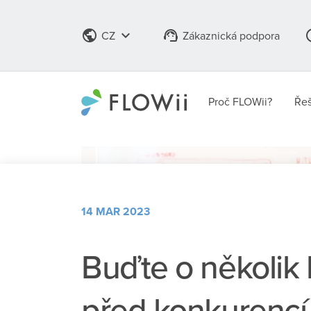
public
keyboard_arrow_down
support_agent
info
CZ
Zákaznická podpora
Proč FLOWii?
Řeš
14 MAR 2023
Buďte o několik
před konkurencí