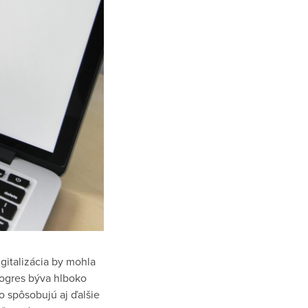
gitalizácia by mohla
rogres býva hlboko
o spôsobujú aj ďalšie