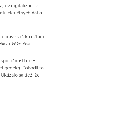
ú v digitalizácii a
aniu aktuálnych dát a
hu práve vďaka dátam.
však ukáže čas.
é spoločnosti dnes
ligencie). Potvrdil to
Ukázalo sa tiež, že