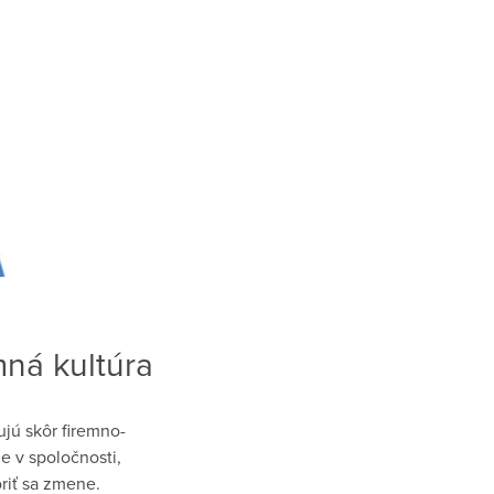
mná kultúra
ujú skôr firemno-
e v spoločnosti,
riť sa zmene.