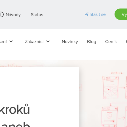
_outline
Přihlásit se
Vy
Návody
Status
keyboard_arrow_down
keyboard_arrow_down
ení
Zákazníci
Novinky
Blog
Ceník
 kroků
 aneb