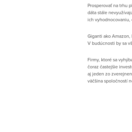
Prosperovať na trhu p
dáta stále nevyužívaj
ich vyhodnocovaniu, č
Giganti ako Amazon, 
V budúcnosti by sa vš
Firmy, ktoré sa vyhýb
čoraz častejšie invest
aj jeden zo zverejne
väčšina spoločností n