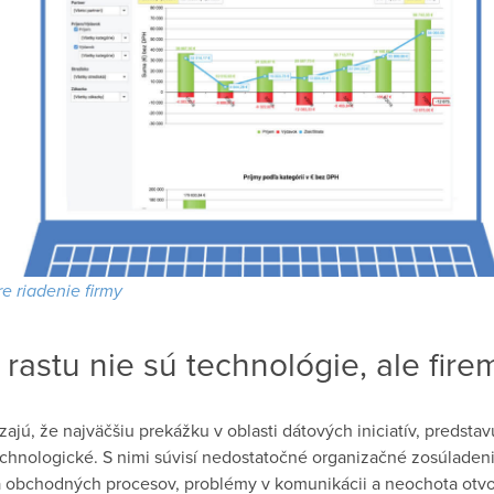
e riadenie firmy
rastu nie sú technológie, ale fire
jú, že najväčšiu prekážku v oblasti dátových iniciatív, predstav
chnologické. S nimi súvisí nedostatočné organizačné zosúladeni
obchodných procesov, problémy v komunikácii a neochota otvo