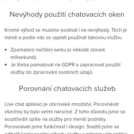
Nevýhody
použití
chatovacích
oken
Kromě
výhod
se musíme
podívat i na
nevýhody.
Těch
je
méně a
podle
nás
se vyplatí
používat
takovou
službu.
Zpomalení
načítání
webu (
o
několik stovek
milisekund
)
.
Je
třeba pamatovat
na
GDPR
a
zapracovat
použití
služby
do zpracování
osobních údajů.
Porovnání
chatovacích
služeb
Live
chat
aplikací
je
obrovské
množství
.
Porovnávat
všechny
by
bylo velmi
náročné.
Z
toho
důvodu jsme
se
soustředili
spíše
na
služby
pro
menší podniky
.
Porovnávali
jsme
funkčnost
i
design.
Snažili
jsme
se