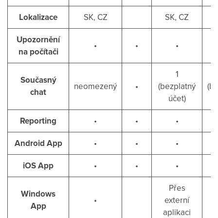
Lokalizace
SK, CZ
SK, CZ
Upozornění
•
•
•
na počítači
1
Současný
neomezený
•
(bezplatný
(b
chat
účet)
Reporting
•
•
•
Android App
•
•
•
iOS App
•
•
•
Přes
Windows
•
externí
App
aplikaci