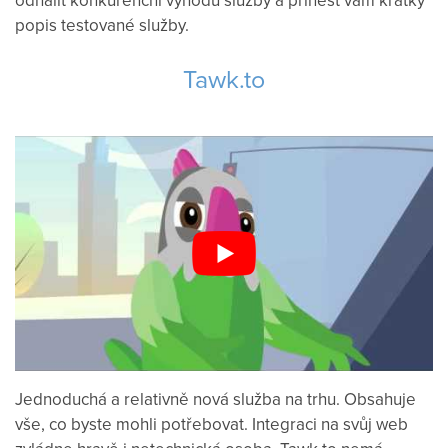
odhalit
konkurenční výhodu
služby
a přinést
vám
krátký
popis
testované
služby
.
Tawk.to
Jednoduchá
a
relativně
nová služba
na
trhu.
Obsahuje
vše
,
co
byste
mohli
potřebovat.
Integraci
na svůj
web