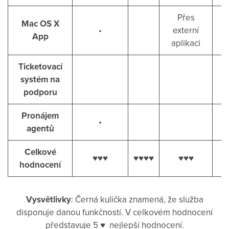
Přes
Mac OS X
•
externí
App
aplikaci
Ticketovací
systém na
podporu
Pronájem
•
agentů
Celkové
♥️♥️♥️
♥️♥️♥️♥️
♥️♥️♥️
hodnocení
Vysvětlivky
: Černá kulička znamená, že služba
disponuje danou funkčností. V celkovém hodnocení
představuje 5 ♥ ️ nejlepší hodnocení.