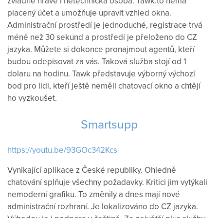
zvládne
hravě
i
netechnická
osoba
.
Tawk.to
nemá
placený
účet
a umožňuje
upravit vzhled
okna.
Administrační
prostředí
je
jednoduché
, registrace
trvá
méně než 30
sekund
a
prostředí
je
přeloženo
do
CZ
jazyka.
Můžete
si
dokonce
pronajmout
agentů
, kteří
budou
odepisovat
za
vás.
Taková
služba
stojí
od
1
dolaru
na
hodinu.
Tawk
představuje
výborný
výchozí
bod
pro
lidi,
kteří ještě
neměli
chatovací
okno a
chtějí
ho
vyzkoušet
.
Smartsupp
https://youtu.be/93GOc342Kcs
Vynikající
aplikace
z České
republiky
.
Ohledně
chatování
splňuje všechny požadavky
.
Kritici
jim
vytýkali
nemoderní
grafiku
.
To
změnily
a
dnes
mají nové
administrační rozhraní
.
Je lokalizováno
do
CZ
jazyka.