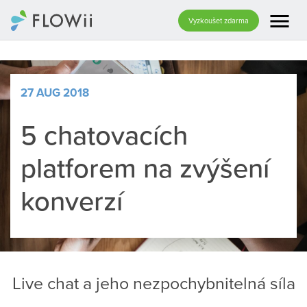
menu
Vyzkoušet zdarma
27 AUG 2018
5 chatovacích
platforem na zvýšení
konverzí
Live
chat
a
jeho
nezpochybnitelná
síla