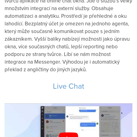
tvůrců
aplikace
na online
chat
okna.
Jde
o
službu s
velký
množstvím
integrací
na
externí služby
.
Obsahuje
automatizaci
a
analytiku
.
Prostředí
je
přehledné
a
oku
lahodící
.
Bezplatný
účet je
omezen
na jednoho
agenta
,
který může
současně
komunikovat
pouze
s jedním
zákazníkem.
Vyšší
balíky
nabízejí
možnosti
jako
úpravu
okna
,
více
současných
chatů
,
lepší
reporting
nebo
podporu ze strany
tvůrce
.
Líbí se
nám možnost
integrace
na
Messenger
.
Výhodou
je
i
automatický
překlad
z
angličtiny
do
jiných jazyků
.
Live Chat