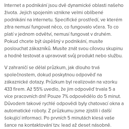
Internet
a
podnikání
jsou dvě
dynamické
oblasti
našeho
života.
Jejich
spojením
vznikne
velmi
oblíbené
podnikání
na
internetu.
Specifické
prostředí, ve kterém
zítra
nemusí
fungovat
něco, co
fungovalo
včera.
To
co
platí
v
jednom
odvětví,
nemusí
fungovat
v
druhém
.
Pokud
chcete
být
úspěšný
v podnikání
, musíte
poslouchat
zákazníků.
Musíte
znát svou
cílovou skupinu
a
hodně
testovat
a
upravovat svůj
produkt nebo službu
.
V
zahraničí
se
dělal
průzkum
, jak dlouho
trvá
společnostem
, dokud
poskytnou
odpověď
na
zákaznické
dotazy
.
Průzkum
byl realizován
na vzorku
433
firem
.
Až
55
% uvedlo,
že
jim
odpověď
trvala
5
a
více
pracovních
dní
!
Pouze
7
%
odpovědělo
do
5
minut.
Důvodem
takové
rychlé
odpovědi byly
chatovací
okna
a
automatické
roboty
.
Z
průzkumu
jsme zjistili
i
další
šokující informaci
.
Po
prvních 5
minutách
klesá
vaše
šance
na
kontaktování
tzv
.
l
ead
až
deset
násobně.