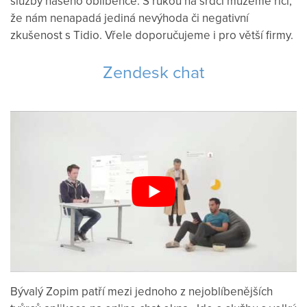
služby
našeho
oblíbence
.
S
rukou na
srdci
můžeme říci
,
že
nám
nenapadá
jediná
nevýhoda
či
negativní
zkušenost
s
Tidio
.
Vřele doporučujeme
i pro větší
firmy
.
Zendesk chat
Bývalý
Zopim
patří mezi
jednoho z
nejoblíbenějších