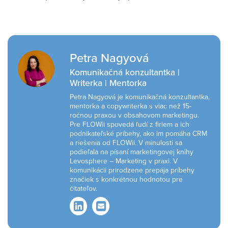
Petra Nagyová
Komunikačná konzultantka |
Writerka | Mentorka
Petra Nagyová je komunikačná konzultantka,
mentorka a copywriterka s viac než 15-
ročnou praxou v obsahovom marketingu.
Pre FLOWii spovedá ľudí z firiem a ich
podnikateľské príbehy, ako im pomáha CRM
a riešenia od FLOWii. V minulosti sa
podieľala na písaní marketingovej knihy
Levosphere – Marketing v praxi. V
komunikácii prirodzene prepája príbehy
značiek s konkrétnou hodnotou pre
čitateľov.
LinkedIn
Email