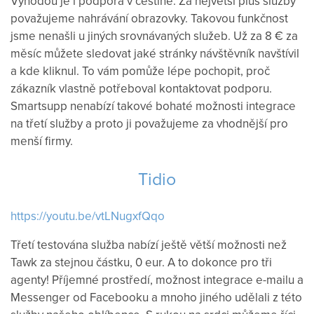
Výhodou
je i podpora
v
češtině
.
Za
největší
plus
služby
považujeme
nahrávání
obrazovky.
Takovou
funkčnost
jsme
nenašli
u jiných
srovnávaných
služeb.
Už
za
8
€
za
měsíc
můžete sledovat
jaké stránky
návštěvník
navštívil
a
kde
kliknul
.
To
vám
pomůže
lépe
pochopit, proč
zákazník
vlastně
potřeboval
kontaktovat
podporu.
Smartsupp
nenabízí
takové
bohaté
možnosti
integrace
na třetí
služby
a proto ji
považujeme
za
vhodnější
pro
menší
firmy
.
Tidio
https://youtu.be/vtLNugxfQqo
Třetí
testována
služba
nabízí
ještě
větší možnosti
než
Tawk
za
stejnou částku
,
0
eur
.
A
to
dokonce
pro tři
agenty
!
Příjemné prostředí,
možnost integrace
e
-
mailu
a
Messenger
od
Facebooku
a mnoho
jiného
udělali
z
této