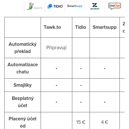
Ze
Tawk.to
Tidio
Smartsupp
ch
Automatický
Připravují
překlad
Automatizace
•
•
•
chatu
Smajlíky
•
•
Bezplatný
•
•
•
účet
Placený účet
15 €
4 €
c
od