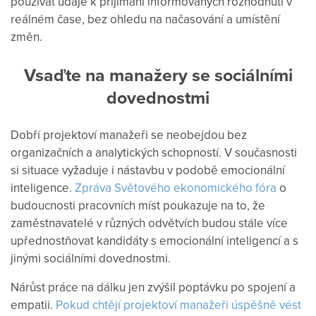
používat údaje k přijímání informovaných rozhodnutí v
reálném čase, bez ohledu na načasování a umístění
změn.
Vsaďte na manažery se sociálními
dovednostmi
Dobří projektoví manažeři se neobejdou bez
organizačních a analytických schopností. V současnosti
si situace vyžaduje i nástavbu v podobě emocionální
inteligence.
Zpráva Světového ekonomického fóra
o
budoucnosti pracovních míst poukazuje na to, že
zaměstnavatelé v různých odvětvích budou stále více
upřednostňovat kandidáty s emocionální inteligencí a s
jinými sociálními dovednostmi.
Nárůst práce na dálku jen zvýšil poptávku po spojení a
empatii.
Pokud chtějí projektoví manažeři úspěšně vést