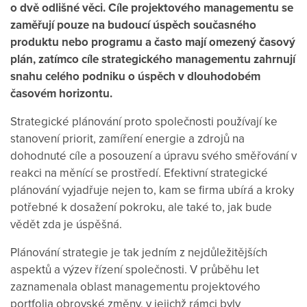
o dvě odlišné věci. Cíle projektového managementu se
zaměřují pouze na budoucí úspěch současného
produktu nebo programu a často mají omezený časový
plán, zatímco cíle strategického managementu zahrnují
snahu celého podniku o úspěch v dlouhodobém
časovém horizontu.
Strategické plánování proto společnosti používají ke
stanovení priorit, zamíření energie a zdrojů na
dohodnuté cíle a posouzení a úpravu svého směřování v
reakci na měnící se prostředí. Efektivní strategické
plánování vyjadřuje nejen to, kam se firma ubírá a kroky
potřebné k dosažení pokroku, ale také to, jak bude
vědět zda je úspěšná.
Plánování strategie je tak jedním z nejdůležitějších
aspektů a výzev řízení společnosti. V průběhu let
zaznamenala oblast managementu projektového
portfolia obrovské změny, v jejichž rámci byly