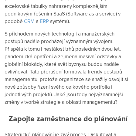
excelovské tabulky nahrazeny komplexnějším
podnikovým řešením SaaS (Software as a service) v
podobě
CRM
a
ERP
systémů.
S příchodem nových technologií a manažerských
postupů nadále procházejí významným vývojem.
Přispěla k tomu i nestálost trhů posledních dvou let,
pandemická opatření a zejména masivní odstávky a
globální blokády, které svět byznysu budou nadále
ovlivňovat. Tato přerušení formovala trendy postupů
managementu, protože organizace se snažily osvojit si
nové způsoby řízení svého celkového portfolia i
jednotlivých projektů. Jaké jsou tedy nejvýznamnější
změny v tvorbě strategie a oblasti managementu?
Zapojte zaměstnance do plánování
Strategické plánování je živý proces. Diskutovat a