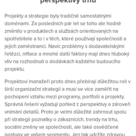
Projekty a strategie byly tradičně samostatnými
doménami. Za posledních pár let se toho ale hodně
změnilo v produktech a službách orientovaných na
spotřebitele a to i v těch, které používají společnosti a
jejich zaměstnanci. Navíc problémy s dodavatelskými
řetězci, inflace a mnohé další faktory mají dnes hluboký
vliv na rozhodnutí o dodávkách každého budoucího
projektu.
Projektoví manažeři proto dnes přebírají důležitou roli v
širší organizační strategii a musí se více zaměřit na
pochopení vztahu mezi programy, portfolii a projekty.
Správná řešení vyžadují pohled z perspektivy a zároveň
vnímání detailů. Proto je velmi důležité zahrnout spolu
při strategii poznatky o zákaznících, trendy na trhu,
sociální změny ve společnosti, ale také osvědčené
postupy ve vašem segmentu. Jen tak udržíte zdravou