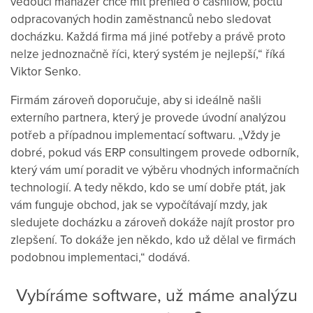
vedoucí manažer chce mít přehled o cashflow, počtu
odpracovaných hodin zaměstnanců nebo sledovat
docházku. Každá firma má jiné potřeby a právě proto
nelze jednoznačně říci, který systém je nejlepší,“ říká
Viktor Senko.
Firmám zároveň doporučuje, aby si ideálně našli
externího partnera, který je provede úvodní analýzou
potřeb a případnou implementací softwaru. „Vždy je
dobré, pokud vás ERP consultingem provede odborník,
který vám umí poradit ve výběru vhodných informačních
technologií. A tedy někdo, kdo se umí dobře ptát, jak
vám funguje obchod, jak se vypočítávají mzdy, jak
sledujete docházku a zároveň dokáže najít prostor pro
zlepšení. To dokáže jen někdo, kdo už dělal ve firmách
podobnou implementaci,“ dodává.
Vybíráme software, už máme analýzu