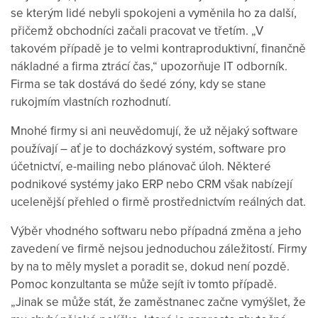
se kterým lidé nebyli spokojeni a vyměnila ho za další,
přičemž obchodníci začali pracovat ve třetím. „V
takovém případě je to velmi kontraproduktivní, finančně
nákladné a firma ztrácí čas,“ upozorňuje IT odborník.
Firma se tak dostává do šedé zóny, kdy se stane
rukojmím vlastních rozhodnutí.
Mnohé firmy si ani neuvědomují, že už nějaký software
používají – ať je to docházkový systém, software pro
účetnictví, e-mailing nebo plánovač úloh. Některé
podnikové systémy jako ERP nebo CRM však nabízejí
ucelenější přehled o firmě prostřednictvím reálných dat.
Výběr vhodného softwaru nebo případná změna a jeho
zavedení ve firmě nejsou jednoduchou záležitostí. Firmy
by na to měly myslet a poradit se, dokud není pozdě.
Pomoc konzultanta se může sejít iv tomto případě.
„Jinak se může stát, že zaměstnanec začne vymýšlet, že