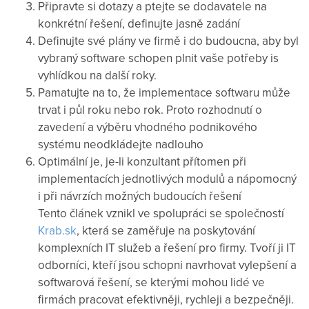
Připravte si dotazy a ptejte se dodavatele na
konkrétní řešení, definujte jasně zadání
Definujte své plány ve firmě i do budoucna, aby byl
vybraný software schopen plnit vaše potřeby is
vyhlídkou na další roky.
Pamatujte na to, že implementace softwaru může
trvat i půl roku nebo rok. Proto rozhodnutí o
zavedení a výběru vhodného podnikového
systému neodkládejte nadlouho
Optimální je, je-li konzultant přítomen při
implementacích jednotlivých modulů a nápomocný
i při návrzích možných budoucích řešení
Tento článek vznikl ve spolupráci se společností
Krab.sk
, která se zaměřuje na poskytování
komplexních IT služeb a řešení pro firmy. Tvoří ji IT
odborníci, kteří jsou schopni navrhovat vylepšení a
softwarová řešení, se kterými mohou lidé ve
firmách pracovat efektivněji, rychleji a bezpečněji.