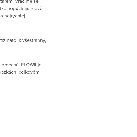
 starém. Vracíme se
ka nepočkají. Právě
 co nejrychleji
iž natolik všestranný,
ch procesů. FLOWii je
zakázkách, celkovém