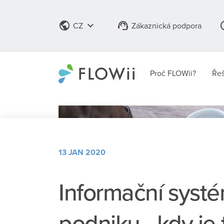
public
keyboard_arrow_down
support_agent
info
CZ
Zákaznická podpora
Proč FLOWii?
Řeš
13 JAN 2020
Informační syst
podniku - kdy je 