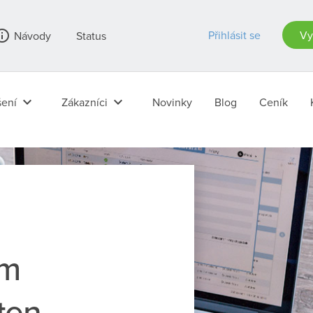
_outline
Přihlásit se
Vy
Návody
Status
keyboard_arrow_down
keyboard_arrow_down
ení
Zákazníci
Novinky
Blog
Ceník
ém
ten