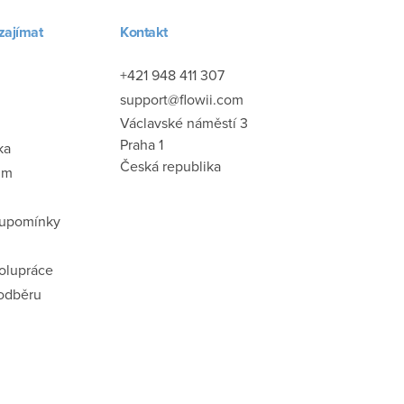
zajímat
Kontakt
+421 948 411 307
support@flowii.com
Václavské náměstí 3
Praha 1
ka
Česká republika
um
 upomínky
polupráce
 odběru