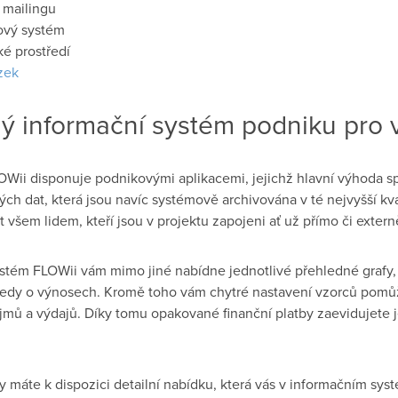
a mailingu
ový systém
é prostředí
́zek
́ informační systém podniku pro 
OWii disponuje podnikovými aplikacemi, jejichž hlavní výhoda spoc
ch dat, která jsou navíc systémově archivována v té nejvyšší kva
všem lidem, kteří jsou v projektu zapojeni ať už přímo či externe
ystém FLOWii vám mimo jiné nabídne jednotlivé přehledné grafy,
hledy o výnosech. Kromě toho vám chytré nastavení vzorců pomů
jmů a výdajů. Díky tomu opakované finanční platby zaevidujete
ky máte k dispozici detailní nabídku, která vás v informačním sy