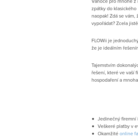
Vánoce pro mnohé z ná
zpátky do klasického p
naopak! Zdá se vám, ž
vypořádat? Zcela jist
FLOWii je jednoduchy
že je ideálním řeš
Tajemstvím dokonalých
řešení, které ve vas
hospodaření a mnoha da
Jedinečný firemní
Veškeré platby v 
Okamžité
online fa