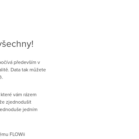
všechny!
̌ívá především v
litě. Data tak můžete
̌.
 které vám rázem
že zjednodušit
 jednoduše jedním
stému FLOWii