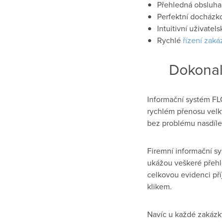
Přehledná obsluh
Perfektní docházk
Intuitivní uživatelsk
Rychlé
řízení zaka
Dokonaly
Informační systém FL
rychlém přenosu velký
bez problému nasdílet 
Firemní informační s
ukážou veškeré pře
celkovou evidenci pří
klikem.
Navíc u každé zakáz