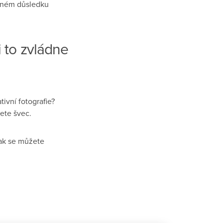
̌ném důsledku
i to zvládne
ivní fotografie?
nete švec.
ak se můžete