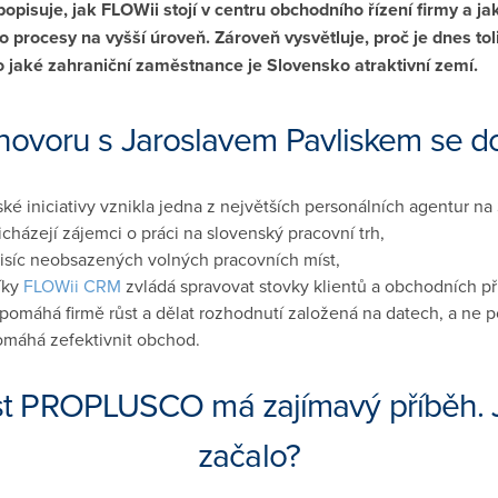
popisuje, jak FLOWii stojí v centru obchodního řízení firmy a ja
o procesy na vyšší úroveň. Zároveň vysvětluje, proč je dnes tol
o jaké zahraniční zaměstnance je Slovensko atraktivní zemí.
hovoru s Jaroslavem Pavliskem se do
ské iniciativy vznikla jedna z největších personálních agentur na
icházejí zájemci o práci na slovenský pracovní trh,
tisíc neobsazených volných pracovních míst,
íky
FLOWii CRM
zvládá spravovat stovky klientů a obchodních př
 pomáhá firmě růst a dělat rozhodnutí založená na datech, a ne p
máhá zefektivnit obchod.
t PROPLUSCO má zajímavý příběh. J
začalo?