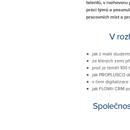
talentů, v rozhovoru 
práci týmů a posunul
pracovních míst a pr
V roz
jak z malé student
ze kterých zemí př
proč je téměř 100 
jak PROPLUSCO d
v čem digitalizace
jak FLOWii CRM po
Společnos