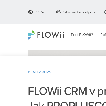
public
keyboard_arrow_down
support_agent
info
CZ
Zákaznická podpora
Proč FLOWii?
Řeš
19 NOV 2025
FLOWii CRM v pr
Jak PROPLUSC