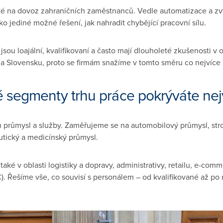
ké na dovoz zahraničních zaměstnanců. Vedle automatizace a zvy
o jediné možné řešení, jak nahradit chybějící pracovní sílu.
jsou loajální, kvalifikovaní a často mají dlouholeté zkušenosti v
na Slovensku, proto se firmám snažíme v tomto směru co nejvíce
é segmenty trhu práce pokrýváte nej
průmysl a služby. Zaměřujeme se na automobilový průmysl, stroj
utický a medicínský průmysl.
ké v oblasti logistiky a dopravy, administrativy, retailu, e-comm
). Řešíme vše, co souvisí s personálem – od kvalifikované až po