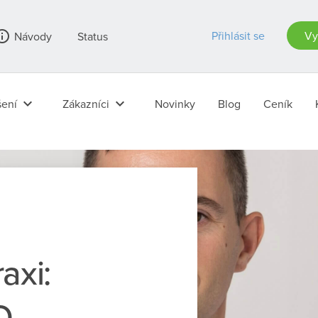
_outline
Přihlásit se
Vy
Návody
Status
keyboard_arrow_down
keyboard_arrow_down
ení
Zákazníci
Novinky
Blog
Ceník
axi:
O