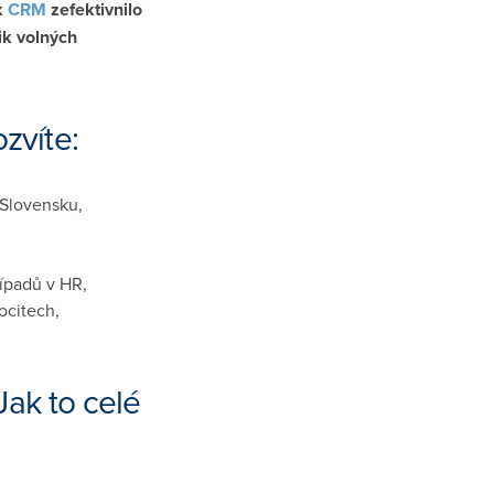
k
CRM
zefektivnilo
ik volných
zvíte:
 Slovensku,
ípadů v HR,
ocitech,
ak to celé