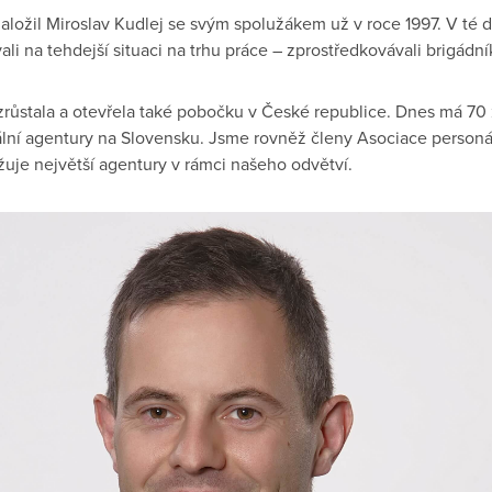
aložil Miroslav Kudlej se svým spolužákem už v roce 1997. V té 
ali na tehdejší situaci na trhu práce – zprostředkovávali brigádn
zrůstala a otevřela také pobočku v České republice. Dnes má 70
ální agentury na Slovensku. Jsme rovněž členy Asociace personá
žuje největší agentury v rámci našeho odvětví.