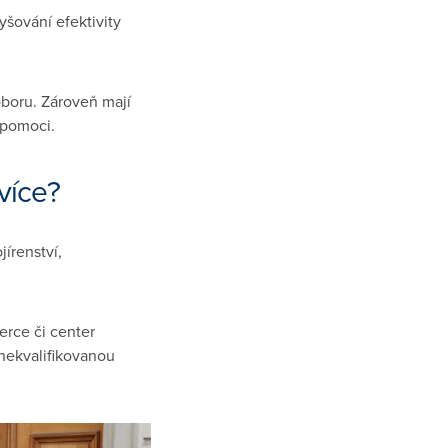
šování efektivity
 oboru. Zároveň mají
 pomoci.
více?
írenství,
erce či center
 nekvalifikovanou