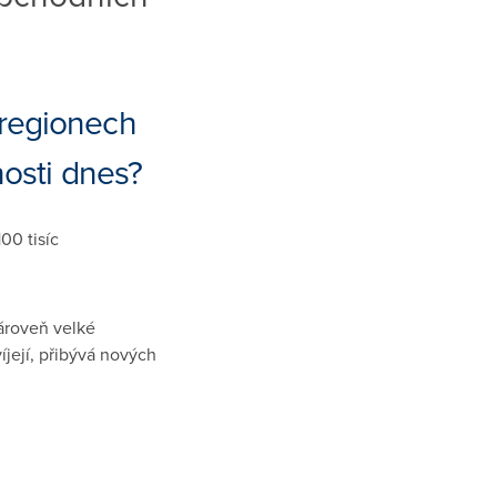
 regionech
osti dnes?
00 tisíc
ároveň velké
íjejí, přibývá nových