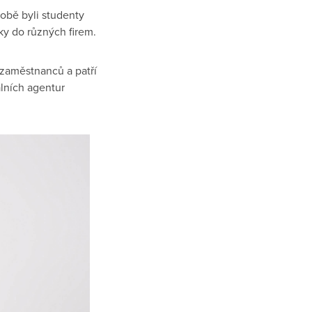
době byli studenty
íky do různých firem.
 zaměstnanců a patří
lních agentur