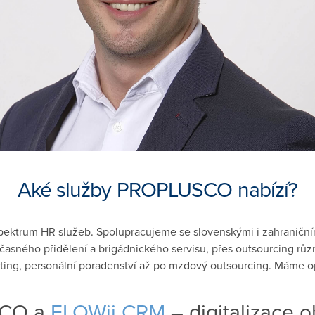
Aké služby PROPLUSCO nabízí?
pektrum HR služeb. Spolupracujeme se slovenskými i zahraniční
asného přidělení a brigádnického servisu, přes outsourcing růz
ting, personální poradenství až po mzdový outsourcing. Máme op
CO a
FLOWii CRM
– digitalizace 