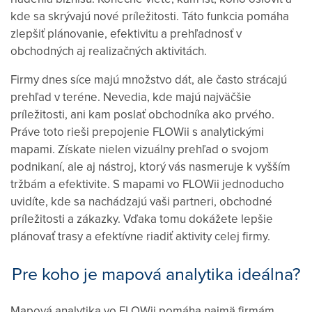
kde sa skrývajú nové príležitosti. Táto funkcia pomáha
zlepšiť plánovanie, efektivitu a prehľadnosť v
obchodných aj realizačných aktivitách.
Firmy dnes síce majú množstvo dát, ale často strácajú
prehľad v teréne. Nevedia, kde majú najväčšie
príležitosti, ani kam poslať obchodníka ako prvého.
Práve toto rieši prepojenie FLOWii s analytickými
mapami. Získate nielen vizuálny prehľad o svojom
podnikaní, ale aj nástroj, ktorý vás nasmeruje k vyšším
tržbám a efektivite. S mapami vo FLOWii jednoducho
uvidíte, kde sa nachádzajú vaši partneri, obchodné
príležitosti a zákazky. Vďaka tomu dokážete lepšie
plánovať trasy a efektívne riadiť aktivity celej firmy.
Pre koho je mapová analytika ideálna?
Mapová analytika vo FLOWii pomáha najmä firmám,