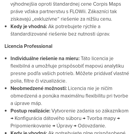
výhodnejšia oproti štandardnej cene Corpis Maps
práve vďaka partnerstvu s FLOWii. Zákazníci tak
získavajú „exkluzívne“ riešenie za nižšiu cenu.
Kedy je vhodná:
Ak potrebujete rýchle a
štandardizované riešenie bez nutnosti úprav.
Licencia Professional
Individuálne riešenie na mieru:
Táto licencia je
flexibilná a umožňuje prispôsobiť mapovú analytiku
presne podľa vašich potrieb. Môžete pridávať vlastné
polia, filtre či vizualizácie.
Neobmedzené možnosti:
Licencia nie je ničím
obmedzená a ponúka maximálnu flexibilitu pri tvorbe
a úprave máp.
Postup realizácie:
Vytvorenie zadania so zákazníkom
→ Konfigurácia dátového súboru → Tvorba mapy →
Pripomienkovanie → Úpravy → Odovzdanie.
Kedy je vhodná:
Ak potrebujete plne prispôsobené