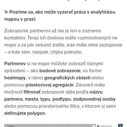
✨ Pozrime sa, ako môže vyzerať práca s analytickou
mapou v praxi:
Zobrazenie partnerov už nie je len o zozname
kontaktov. Teraz ich doslova vidíte rozmiestnených na
mape a za pár sekúnd zistíte, kde máte silné zastúpenie
– a kde vám, naopak, chýba pokrytie.
Partnerov
si na mape môžete zobraziť rôznymi
spôsobmi – ako
bodové zobrazenie
, vo forme
heatmapy
, v rámci
geografických oblastí
alebo
pomocou
priestorovej agregácie
. Zároveň máte
možnosť
filtrovať
zobrazené dáta podľa
názvu
partnera
,
mesta
,
typu
,
podtypu
,
zodpovednej osoby
alebo pomocou priestorového filtra, v ktorom si sami
definujete polygon
.