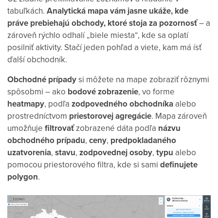
tabuľkách.
Analytická mapa vám jasne ukáže, kde
práve prebiehajú obchody, ktoré stoja za pozornosť
– a
zároveň rýchlo odhalí „biele miesta“, kde sa oplatí
posilniť aktivity. Stačí jeden pohľad a viete, kam má ísť
ďalší obchodník.
Obchodné prípady
si môžete na mape zobraziť rôznymi
spôsobmi – ako
bodové zobrazenie
, vo forme
heatmapy
, podľa
zodpovedného obchodníka
alebo
prostredníctvom
priestorovej agregácie
. Mapa zároveň
umožňuje
filtrovať
zobrazené dáta podľa
názvu
obchodného prípadu
,
ceny
,
predpokladaného
uzatvorenia
,
stavu
,
zodpovednej osoby
,
typu
alebo
pomocou priestorového filtra, kde si sami
definujete
polygon
.