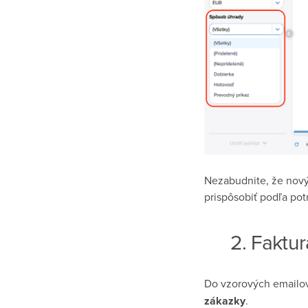
Nezabudnite, že nový f
prispôsobiť podľa pot
2. Faktu
Do vzorových emailo
zákazky
.