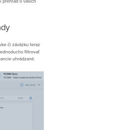
í prehľad o vašich
ady
vke či záväzku teraz
jednoducho filtrovať
inancie uhrádzané.