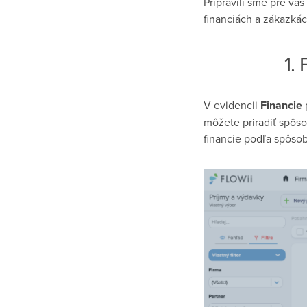
Pripravili sme pre vá
financiách a zákazkác
1.
V evidencii
Financie
p
môžete priradiť spôso
financie podľa spôsob