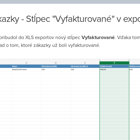
kazky - Stĺpec "Vyfakturované" v exp
pribudol do XLS exportov nový stĺpec
Vyfakturované
. Vďaka tom
ad o tom, ktoré zákazky už boli vyfakturované.