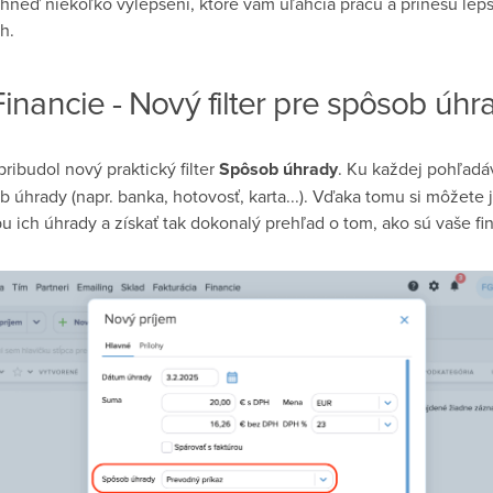
s hneď niekoľko vylepšení, ktoré vám uľahčia prácu a prinesú lepš
h.
 Financie - Nový filter pre spôsob úhr
ribudol nový praktický filter
Spôsob úhrady
. Ku každej pohľadá
b úhrady (napr. banka, hotovosť, karta...). Vďaka tomu si môžete 
u ich úhrady a získať tak dokonalý prehľad o tom, ako sú vaše f