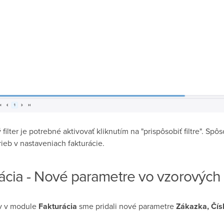
ilter je potrebné aktivovať kliknutím na "prispôsobiť filtre". Sp
rieb v nastaveniach fakturácie.
rácia - Nové parametre vo vzorových
v v module
Fakturácia
sme pridali nové parametre
Zákazka, Čís