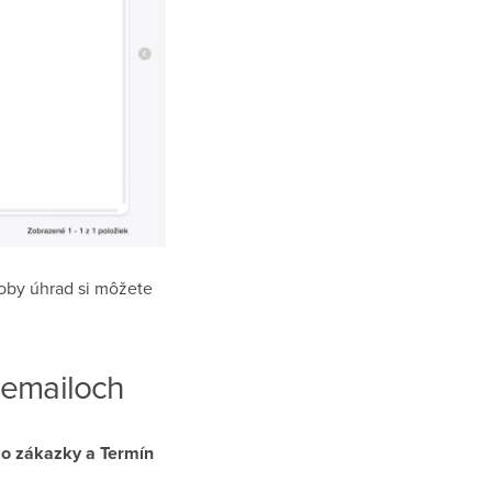
ôsoby úhrad si môžete
 emailoch
lo zákazky
a
Termín