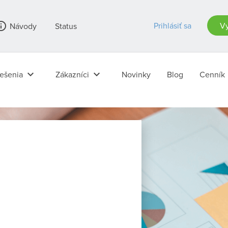
outline
Prihlásiť sa
Vy
Návody
Status
keyboard_arrow_down
keyboard_arrow_down
ešenia
Zákazníci
Novinky
Blog
Cenník