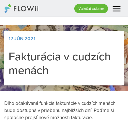
menu
Vyskúšať zadarmo
17 JÚN 2021
Fakturácia v cudzích
menách
Dlho očakávaná funkcia fakturácie v cudzích menách
bude dostupná v priebehu najbližších dní. Poďme si
spoločne prejsť nové možnosti fakturácie.