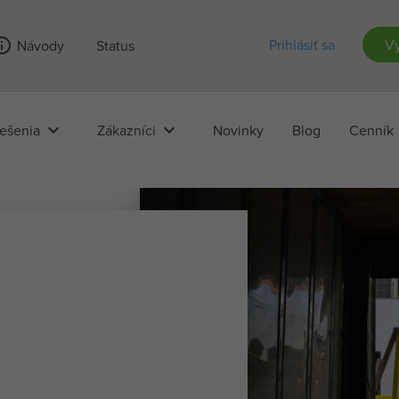
outline
Prihlásiť sa
Vy
Návody
Status
keyboard_arrow_down
keyboard_arrow_down
ešenia
Zákazníci
Novinky
Blog
Cenník