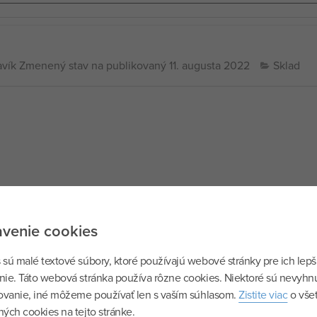
lavík Zmenený stav na publikovaný
11. augusta 2022
Sklad
avenie cookies
 sú malé textové súbory, ktoré používajú webové stránky pre ich lepš
nie. Táto webová stránka používa rôzne cookies. Niektoré sú nevyhn
govanie, iné môžeme používať len s vaším súhlasom.
Zistite viac
o vše
ých cookies na tejto stránke.