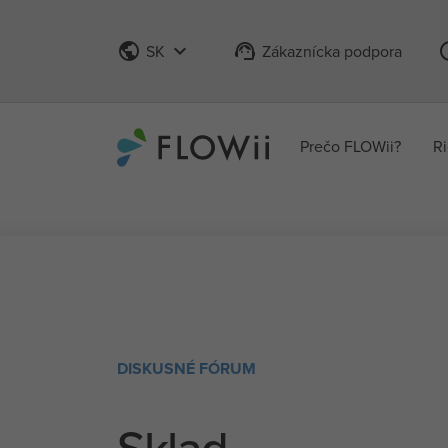
public
keyboard_arrow_down
support_agent
info_
SK
Zákaznícka podpora
Prečo FLOWii?
Ri
DISKUSNÉ FÓRUM
Sklad