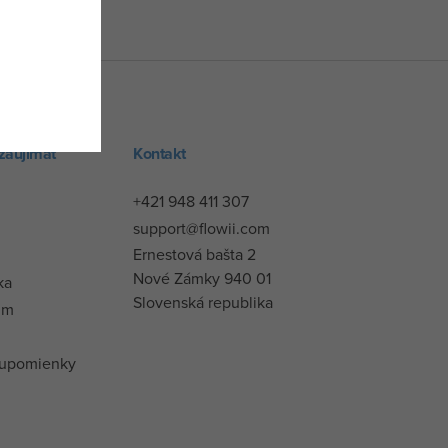
zaujímať
Kontakt
+421 948 411 307
support@flowii.com
Ernestová bašta 2
Nové Zámky 940 01
ka
Slovenská republika
um
 upomienky