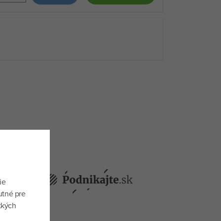
ie
utné pre
tkých