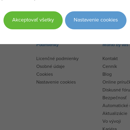
Akceptovať všetky
Nastavenie cookies
Podmienky
Mohlo by vás 
Licenčné podmienky
Kontakt
Osobné údaje
Cenník
Cookies
Blog
Nastavenie cookies
Online príruč
Diskusné fór
Bezpečnosť
Automatické
Aktualizácie
Vo vývoji
Kariéra