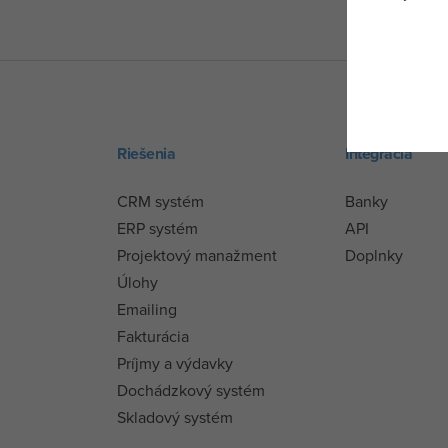
Riešenia
Integrácia
CRM systém
Banky
ERP systém
API
Projektový manažment
Doplnky
Úlohy
Emailing
Fakturácia
Príjmy a výdavky
Dochádzkový systém
Skladový systém