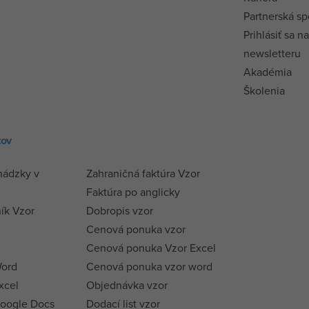
Partnerská sp
Prihlásiť sa n
newsletteru
Akadémia
Školenia
tov
hádzky v
Zahraničná faktúra Vzor
Faktúra po anglicky
ík Vzor
Dobropis vzor
Cenová ponuka vzor
Cenová ponuka Vzor Excel
Word
Cenová ponuka vzor word
xcel
Objednávka vzor
Google Docs
Dodací list vzor