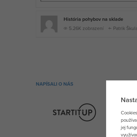
História pohybov na sklade
5.26K zobrazení
Patrik Šku
NAPÍSALI O NÁS
Nast
Cookies
používa
jej fun
využívan