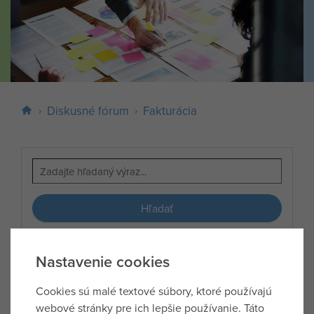
Diskusné fórum
Fakturácia
Hľadať
Pridať otázku
Nastavenie cookies
Cookies sú malé textové súbory, ktoré používajú
webové stránky pre ich lepšie používanie. Táto
Zatiaľ tu nie sú žiadne otázky.