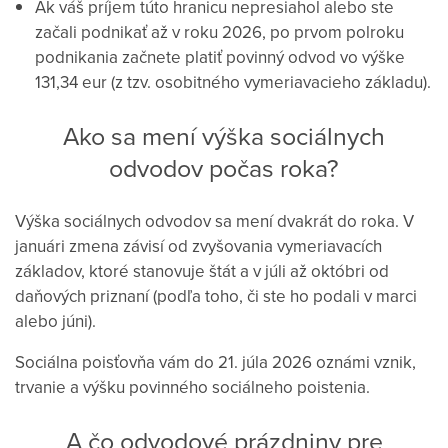
Ak váš príjem túto hranicu nepresiahol alebo ste
začali podnikať až v roku 2026, po prvom polroku
podnikania začnete platiť povinný odvod vo výške
131,34 eur (z tzv. osobitného vymeriavacieho základu).
Ako sa mení výška sociálnych
odvodov počas roka?
Výška sociálnych odvodov sa mení dvakrát do roka. V
januári zmena závisí od zvyšovania vymeriavacích
základov, ktoré stanovuje štát a v júli až októbri od
daňových priznaní (podľa toho, či ste ho podali v marci
alebo júni).
Sociálna poisťovňa vám do 21. júla 2026 oznámi vznik,
trvanie a výšku povinného sociálneho poistenia.
A čo odvodové prázdniny pre