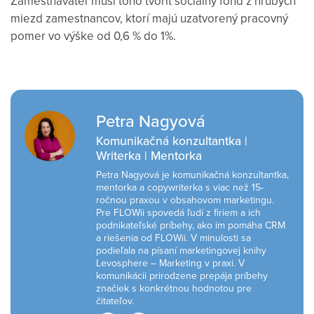
Zamestnávateľ musí toho tvoriť sociálny fond
z hrubých
miezd zamestnancov, ktorí majú uzatvorený pracovný
pomer vo výške od 0,6 % do 1%.
Petra Nagyová
Komunikačná konzultantka |
Writerka | Mentorka
Petra Nagyová je komunikačná konzultantka,
mentorka a copywriterka s viac než 15-
ročnou praxou v obsahovom marketingu.
Pre FLOWii spovedá ľudí z firiem a ich
podnikateľské príbehy, ako im pomáha CRM
a riešenia od FLOWii. V minulosti sa
podieľala na písaní marketingovej knihy
Levosphere – Marketing v praxi. V
komunikácii prirodzene prepája príbehy
značiek s konkrétnou hodnotou pre
čitateľov.