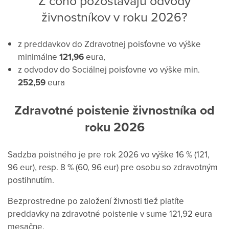
Z čoho pozostávajú odvody
živnostníkov v roku 2026?
z preddavkov do Zdravotnej poisťovne vo výške
minimálne
121,96
eura,
z odvodov do Sociálnej poisťovne vo výške min.
252,59
eura
Zdravotné poistenie živnostníka od
roku 2026
Sadzba poistného je pre rok 2026 vo výške 16 % (121,
96 eur), resp. 8 % (60, 96 eur) pre osobu so zdravotným
postihnutím.
Bezprostredne po založení živnosti tiež platíte
preddavky na zdravotné poistenie v sume 121,92 eura
mesačne.