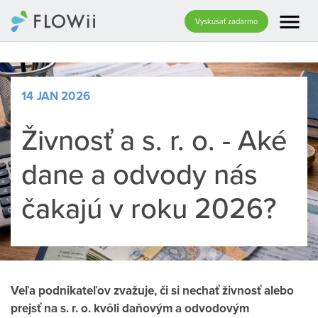
menu
Vyskúšať zadarmo
14 JAN 2026
Živnosť a s. r. o. - Aké
dane a odvody nás
čakajú v roku 2026?
Veľa podnikateľov zvažuje, či si nechať živnosť alebo
prejsť na s. r. o. kvôli daňovým a odvodovým