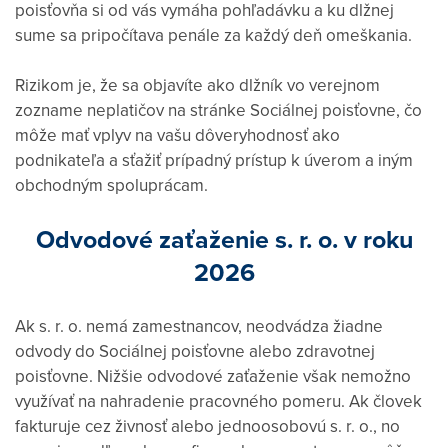
poisťovňa si od vás vymáha pohľadávku a ku dlžnej
sume sa pripočítava penále za každý deň omeškania.
Rizikom je, že sa objavíte ako dlžník vo verejnom
zozname neplatičov na stránke Sociálnej poisťovne, čo
môže mať vplyv na vašu dôveryhodnosť ako
podnikateľa a sťažiť prípadný prístup k úverom a iným
obchodným spoluprácam.
Odvodové zaťaženie s. r. o. v roku
2026
Ak s. r. o. nemá zamestnancov, neodvádza žiadne
odvody do Sociálnej poisťovne alebo zdravotnej
poisťovne. Nižšie odvodové zaťaženie však nemožno
využívať na nahradenie pracovného pomeru. Ak človek
fakturuje cez živnosť alebo jednoosobovú s. r. o., no