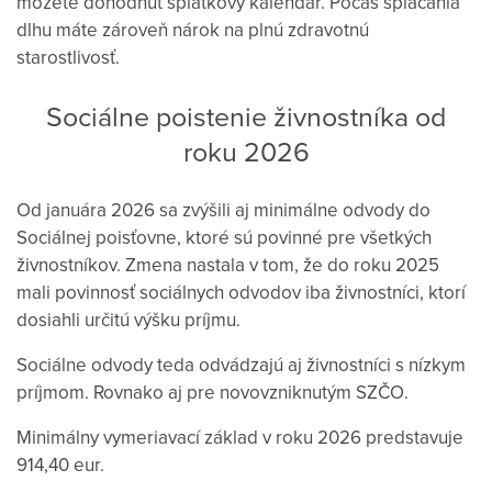
môžete dohodnúť splátkový kalendár. Počas splácania
dlhu máte zároveň nárok na plnú zdravotnú
starostlivosť.
Sociálne poistenie živnostníka od
roku 2026
Od januára 2026 sa zvýšili aj minimálne odvody do
Sociálnej poisťovne, ktoré sú povinné pre všetkých
živnostníkov. Zmena nastala v tom, že do roku 2025
mali povinnosť sociálnych odvodov iba živnostníci, ktorí
dosiahli určitú výšku príjmu.
Sociálne odvody teda odvádzajú aj živnostníci s nízkym
príjmom. Rovnako aj pre novovzniknutým SZČO.
Minimálny vymeriavací základ v roku 2026 predstavuje
914,40 eur.