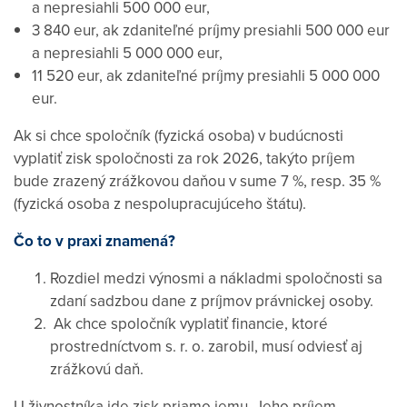
a nepresiahli 500 000 eur,
3 840 eur, ak zdaniteľné príjmy presiahli 500 000 eur
a nepresiahli 5 000 000 eur,
11 520 eur, ak zdaniteľné príjmy presiahli 5 000 000
eur.
Ak si chce spoločník (fyzická osoba) v budúcnosti
vyplatiť zisk spoločnosti za rok 2026, takýto príjem
bude zrazený zrážkovou daňou v sume 7 %, resp. 35 %
(fyzická osoba z nespolupracujúceho štátu).
Čo to v praxi znamená?
Rozdiel medzi výnosmi a nákladmi spoločnosti sa
zdaní sadzbou dane z príjmov právnickej osoby.
Ak chce spoločník vyplatiť financie, ktoré
prostredníctvom s. r. o. zarobil, musí odviesť aj
zrážkovú daň.
U živnostníka ide zisk priamo jemu. Jeho príjem