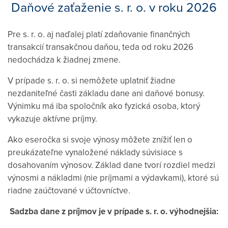
Daňové zaťaženie s. r. o. v roku 2026
Pre s. r. o. aj naďalej platí zdaňovanie finančných
transakcií transakčnou daňou, teda od roku 2026
nedochádza k žiadnej zmene.
V prípade s. r. o. si nemôžete uplatniť žiadne
nezdaniteľné časti základu dane ani daňové bonusy.
Výnimku má iba spoločník ako fyzická osoba, ktorý
vykazuje aktívne príjmy.
Ako eseročka si svoje výnosy môžete znížiť len o
preukázateľne vynaložené náklady súvisiace s
dosahovaním výnosov. Základ dane tvorí rozdiel medzi
výnosmi a nákladmi (nie príjmami a výdavkami), ktoré sú
riadne zaúčtované v účtovníctve.
Sadzba dane z príjmov je v prípade s. r. o. výhodnejšia: