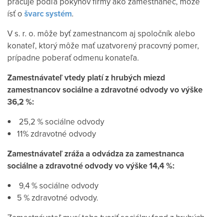
pracuje podľa pokynov firmy ako zamestnanec, môže
ísť o
švarc systém
.
V s. r. o. môže byť zamestnancom aj spoločník alebo
konateľ, ktorý môže mať uzatvorený pracovný pomer,
prípadne poberať odmenu konateľa.
Zamestnávateľ vtedy platí z hrubých miezd
zamestnancov sociálne a zdravotné odvody vo výške
36,2 %:
25,2 % sociálne odvody
11% zdravotné odvody
Zamestnávateľ zráža a odvádza za zamestnanca
sociálne a zdravotné odvody vo výške 14,4 %:
9,4 % sociálne odvody
5 % zdravotné odvody.