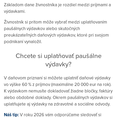
Základom dane živnostníka je rozdiel medzi príjmami a
výdavkami.
Živnostník si pritom môže vybrať medzi uplatňovaním
paušálnych výdavkov alebo skutočných
preukázateľných daňových výdavkov, ktoré pri svojom
podnikaní vynaložil.
Chcete si uplatňovať paušálne
výdavky?
V daňovom priznaní si môžete uplatniť daňové výdavky
vo výške 60 % z príjmov (maximálne 20 000 eur na rok).
K výdavkom nemusíte dokladovať žiadne bločky, faktúry
alebo obdobné doklady. Okrem paušálnych výdavkov si
uplatňujete aj výdavky na zdravotné a sociálne odvody.
Náš tip:
V roku 2026 vám odporúčame sledovať si