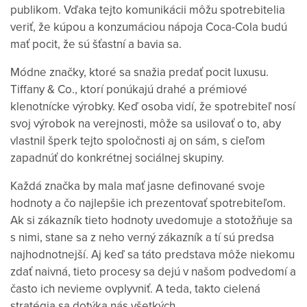
publikom. Vďaka tejto komunikácii môžu spotrebitelia
veriť, že kúpou a konzumáciou nápoja Coca-Cola budú
mať pocit, že sú šťastní a bavia sa.
Módne značky, ktoré sa snažia predať pocit luxusu.
Tiffany & Co., ktorí ponúkajú drahé a prémiové
klenotnícke výrobky. Keď osoba vidí, že spotrebiteľ nosí
svoj výrobok na verejnosti, môže sa usilovať o to, aby
vlastnil šperk tejto spoločnosti aj on sám, s cieľom
zapadnúť do konkrétnej sociálnej skupiny.
Každá značka by mala mať jasne definované svoje
hodnoty a čo najlepšie ich prezentovať spotrebiteľom.
Ak si zákazník tieto hodnoty uvedomuje a stotožňuje sa
s nimi, stane sa z neho verný zákazník a tí sú predsa
najhodnotnejší. Aj keď sa táto predstava môže niekomu
zdať naivná, tieto procesy sa dejú v našom podvedomí a
často ich nevieme ovplyvniť. A teda, takto cielená
stratégia sa dotýka nás všetkých.