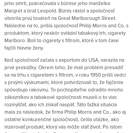
jeho smrti, pokračovala v biznise jeho manželka
Margret a brat Leopold. Biznis rástol a spoločnosť
otvorila prvú továreň na Great Marlborough Street.
Následne na to, prišla spoločnosť Philip Morris and Co. s
produktom, ktorý neskôr ovládol tabakový trh, cigarety
Marlboro. Boli to cigarety s filtrom, ktoré v tom čase
fajčili hlavne ženy.
Keď spoločnosť začala s exportom do USA, narazila na
prvé prekážky. Okrem toho, že mali problém presadiť
sa na trhu s cigaretami s filtrom, v roku 1950 prišli vedci
s prvými výskumami, ktoré potvrdzovali to, že fajčenie
spôsobuje rakovinu. To pochopiteľne odradilo mnoho
zákazníkov a tabakové spoločnosti museli o to viac
rozmýšľať, ako ich získať naspäť. Táto ťažká situácia
mala za následok, že firma Philip Morris and Co., ako aj
ostatné konkurenčné spoločnosti, čelila otázke, ako
inzerovať produkt, ktorý vás môže stáť život. Po istom