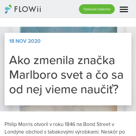
menu
Vyskúšať zadarmo
18 NOV 2020
Ako zmenila značka
Marlboro svet a čo sa
od nej vieme naučiť?
Philip Morris otvoril v roku 1846 na Bond Street v
Londýne obchod s tabakovými výrobkami. Neskôr po