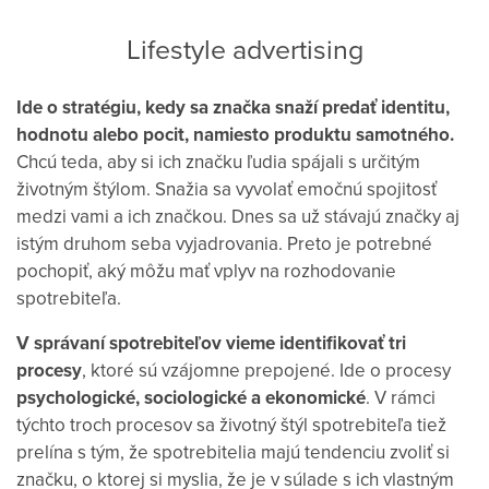
Lifestyle
advertising
Ide o stratégiu, kedy sa značka snaží predať identitu,
hodnotu alebo pocit, namiesto produktu samotného.
Chcú teda, aby si ich značku ľudia spájali s určitým
životným štýlom. Snažia sa vyvolať emočnú spojitosť
medzi vami a ich značkou. Dnes sa už stávajú značky aj
istým druhom seba vyjadrovania. Preto je potrebné
pochopiť, aký môžu mať vplyv na rozhodovanie
spotrebiteľa.
V správaní spotrebiteľov vieme identifikovať tri
procesy
, ktoré sú vzájomne prepojené. Ide o procesy
psychologické, sociologické a ekonomické
. V rámci
týchto troch procesov sa životný štýl spotrebiteľa tiež
prelína s tým, že spotrebitelia majú tendenciu zvoliť si
značku, o ktorej si myslia, že je v súlade s ich vlastným