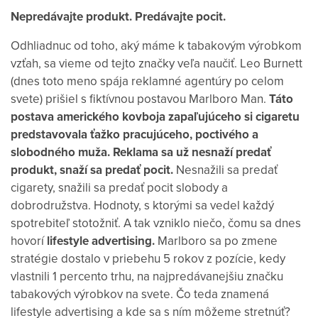
Nepredávajte produkt. Predávajte pocit.
Odhliadnuc od toho, aký máme k tabakovým výrobkom
vzťah, sa vieme od tejto značky veľa naučiť. Leo Burnett
(dnes toto meno spája reklamné agentúry po celom
svete) prišiel s fiktívnou postavou Marlboro Man.
Táto
postava amerického kovboja zapaľujúceho si cigaretu
predstavovala ťažko pracujúceho, poctivého a
slobodného muža. Reklama sa už nesnaží predať
produkt, snaží sa predať pocit.
Nesnažili sa predať
cigarety, snažili sa predať pocit slobody a
dobrodružstva. Hodnoty, s ktorými sa vedel každý
spotrebiteľ stotožniť. A tak vzniklo niečo, čomu sa dnes
hovorí
lifestyle advertising.
Marlboro sa po zmene
stratégie dostalo v priebehu 5 rokov z pozície, kedy
vlastnili 1 percento trhu, na najpredávanejšiu značku
tabakových výrobkov na svete. Čo teda znamená
lifestyle advertising a kde sa s ním môžeme stretnúť?