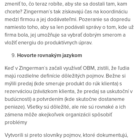
zmeniť to, čo teraz robíte, aby ste sa dostali tam, kam
chcete? Zingerman´s tak získavajú čas na koordináciu
medzi firmou a jej dodávateľmi. Pozeranie sa dopredu
namiesto toho, aby sa len podávali správy o tom, kde už
firma bola, jej umožňuje sa vybrať dobrým smerom a
vložiť energiu do produktívnych úprav.
Hovorte rovnakým jazykom
Keď v Zingerman´s začali využívať OBM, zistili, že ľudia
majú rozdielne definície dôležitých pojmov. Bežne si
mýlili predaj (kde smeruje produkt do rúk klienta) s
rezerváciou (záväzkom klienta, že predaj sa uskutoční v
budúcnosti) a potvrdením (kde skutočne dostaneme
peniaze). Všetky sú dôležité, ale nie sú rovnaké a ich
zámena môže akejkoľvek organizácii spôsobiť
problémy
Vytvorili si preto slovníky pojmov, ktoré dokumentujú,