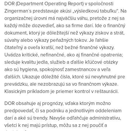
DOR (Department Operating Report) v spoločnos
ti
Zingerman´s predstavuje akúsi „výsledkovú tabuľku“. Na
organizačnej úrovni má najväčšiu váhu, pretože z nej sa
každý môže dozvedieť, ako sa firme darí. Ide o finančný
dokument, ktorý je dôležitejší než výkazy ziskov a strát,
súvahy alebo výkazy peňažných tokov. J
e ľahšie
čitateľný a oveľa kratší, než bežné finančné výkazy.
Uvádza kritické, nefinančné, ako aj finančné opatrenia;
sleduje kvalitu jedla, služieb a ďalšie kľúčové otázky
ako sú hygiena, spokojnosť zamestnancov a veľa
ďalších. Ukazuje dôležité čísla, ktoré sú nevyhnutné pre
prevádzku, ale nezobrazujú sa vo finančnom výkaze.
Klasickým príkladom je priemer kontrol v reštaurácii.
DOR obsahuje aj prognózy, vďaka ktorým možno
predpovedať, či sa podniku a jednotlivým oddeleniam
darí a aké sú trendy. Navyše odľahčuje administratívu,
všetci k nej majú prístup, môžu sa z nej poučiť a