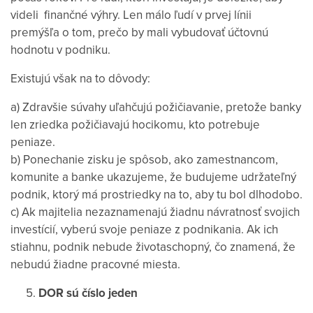
videli finančné výhry. Len málo ľudí v prvej línii
premýšľa o tom, prečo by mali vybudovať účtovnú
hodnotu v podniku.
Existujú však na to dôvody:
a) Zdravšie súvahy uľahčujú požičiavanie, pretože banky
len zriedka požičiavajú hocikomu, kto potrebuje
peniaze.
b) Ponechanie zisku je spôsob, ako zamestnancom,
komunite a banke ukazujeme, že budujeme udržateľný
podnik, ktorý má prostriedky na to, aby tu bol dlhodobo.
c) Ak majitelia nezaznamenajú žiadnu návratnosť svojich
investícií, vyberú svoje peniaze z podnikania. Ak ich
stiahnu, podnik nebude životaschopný, čo znamená, že
nebudú žiadne pracovné miesta.
DOR sú číslo jeden