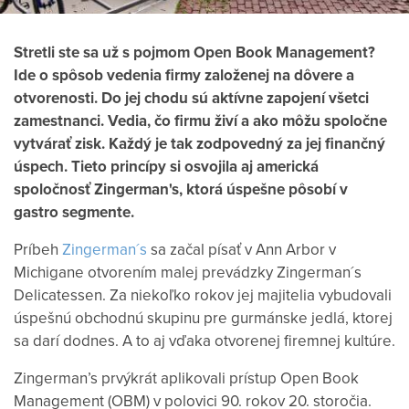
Stretli ste sa už s pojmom Open Book Management?
Ide o spôsob vedenia firmy založenej na dôvere a
otvorenosti. Do jej chodu sú aktívne zapojení všetci
zamestnanci. Vedia, čo firmu živí a ako môžu spoločne
vytvárať zisk. Každý je tak zodpovedný za jej finančný
úspech. Tieto princípy si osvojila aj americká
spoločnosť Zingerman's, ktorá úspešne pôsobí v
gastro segmente.
Príbeh
Zingerman´s
sa začal písať v Ann Arbor v
Michigane otvorením malej prevádzky Zingerman´s
Delicatessen. Za niekoľko rokov jej majitelia vybudovali
úspešnú obchodnú skupinu pre gurmánske jedlá, ktorej
sa darí dodnes. A to aj vďaka otvorenej firemnej kultúre.
Zingerman’s prvýkrát aplikovali prístup Open Book
Management (OBM) v polovici 90. rokov 20. storočia.