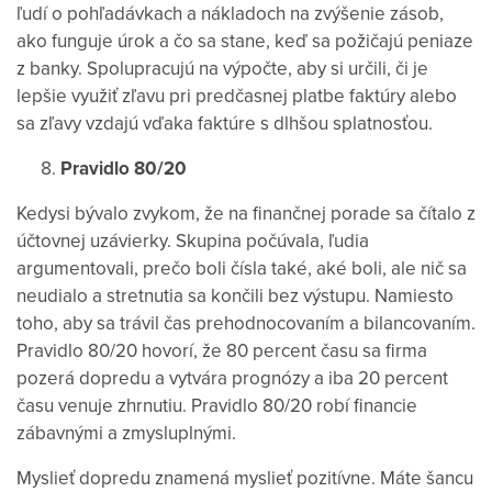
ľudí o pohľadávkach a nákladoch na zvýšenie zásob,
ako funguje úrok a čo sa stane, keď sa požičajú peniaze
z
banky. Spolupracujú na výpočte, aby si určili, či je
lepšie využiť zľavu pri predčasnej platbe faktúry alebo
sa zľavy vzdajú vďaka faktúre s dlhšou splatnosťou.
Pravidlo 80/20
Kedysi bývalo zvykom, že na finančnej porade sa čítalo z
účtovnej uzávierky. Skupina počúvala, ľudia
argumentovali, prečo boli čísla také, aké boli, ale nič sa
neudialo a stretnutia sa končili bez výstupu.
Namiesto
toho, aby sa trávil čas prehodnocovaním a bilancovaním.
Pravidlo 80/20 hovorí, že 80 percent času sa firma
pozerá dopredu a vytvára prognózy a iba 20 percent
času venuje zhrnutiu. Pravidlo 80/20 robí financie
zábavnými a zmysluplnými.
Myslieť dopredu znamená myslieť pozitívne. Máte šancu