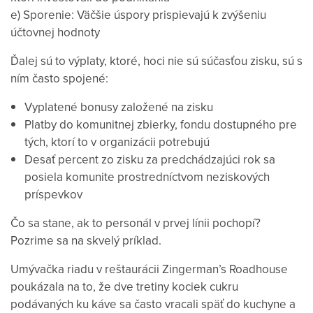
e) Sporenie: Väčšie úspory prispievajú k zvýšeniu
účtovnej hodnoty
Ďalej sú to výplaty, ktoré, hoci nie sú súčasťou zisku, sú s
ním často spojené:
Vyplatené bonusy založené na zisku
Platby do komunitnej zbierky, fondu dostupného pre
tých, ktorí to v organizácii potrebujú
Desať percent zo zisku za predchádzajúci rok sa
posiela komunite prostredníctvom neziskových
príspevkov
Čo sa stane, ak to personál v prvej línii pochopí?
Pozrime sa na skvelý príklad.
Umývačka riadu v reštaurácii Zingerman’s Roadhouse
poukázala na to, že dve tretiny kociek cukru
podávaných ku káve sa často vracali späť do kuchyne a