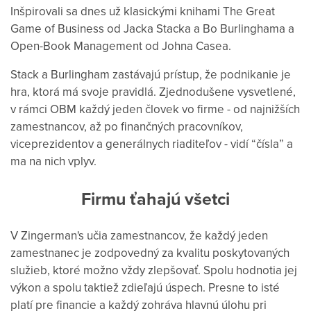
Inšpirovali sa dnes už klasickými knihami The Great
Game of Business od Jacka Stacka a Bo Burlinghama a
Open-Book Management od Johna Casea.
Stack a Burlingham zastávajú prístup, že podnikanie je
hra, ktorá má svoje pravidlá. Zjednodušene vysvetlené,
v rámci OBM každý jeden človek vo firme - od najnižších
zamestnancov, až po finančných pracovníkov,
viceprezidentov a generálnych riaditeľov - vidí “čísla” a
ma na nich vplyv.
Firmu ťahajú všetci
V Zingerman's učia zamestnancov, že každý jeden
zamestnanec je zodpovedný za kvalitu poskytovaných
služieb, ktoré možno vždy zlepšovať. Spolu hodnotia jej
výkon a spolu taktiež zdieľajú úspech. Presne to isté
platí pre financie a každý zohráva hlavnú úlohu pri