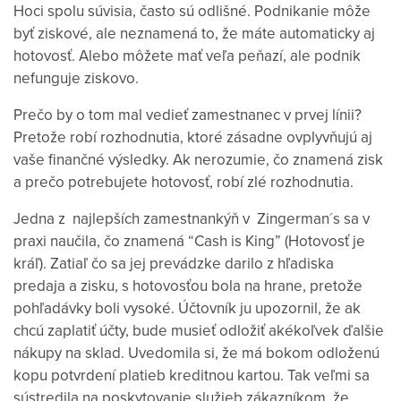
Hoci spolu súvisia, často sú odlišné. Podnikanie môže
byť ziskové, ale neznamená to, že máte automaticky aj
hotovosť. Alebo môžete mať veľa peňazí, ale podnik
nefunguje ziskovo.
Prečo by o tom mal vedieť zamestnanec v prvej línii?
Pretože robí rozhodnutia, ktoré zásadne ovplyvňujú aj
vaše finančné výsledky. Ak nerozumie, čo znamená zisk
a prečo potrebujete hotovosť, robí zlé rozhodnutia.
Jedna z najlepších zamestnankýň v Zingerman´s sa v
praxi naučila, čo znamená “Cash is King” (Hotovosť je
kráľ). Zatiaľ čo sa jej prevádzke darilo z hľadiska
predaja a zisku, s hotovosťou bola na hrane, pretože
pohľadávky boli vysoké. Účtovník ju upozornil, že ak
chcú zaplatiť účty, bude musieť odložiť akékoľvek ďalšie
nákupy na sklad. Uvedomila si, že má bokom odloženú
kopu potvrdení platieb kreditnou kartou. Tak veľmi sa
sústredila na poskytovanie služieb zákazníkom, že