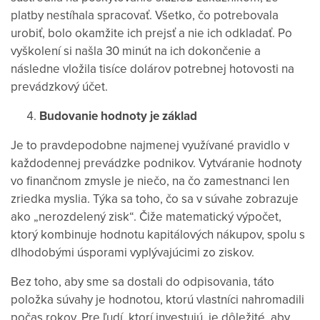
platby nestíhala spracovať. Všetko, čo potrebovala
urobiť, bolo okamžite ich prejsť a nie ich odkladať. Po
vyškolení si našla 30 minút na ich dokončenie a
následne vložila tisíce dolárov potrebnej hotovosti na
prevádzkový účet.
Budovanie hodnoty je základ
Je to pravdepodobne najmenej využívané pravidlo v
každodennej prevádzke podnikov. Vytváranie hodnoty
vo finančnom zmysle je niečo, na čo zamestnanci len
zriedka myslia. Týka sa toho, čo sa v súvahe zobrazuje
ako „nerozdelený zisk“. Čiže matematický výpočet,
ktorý kombinuje hodnotu kapitálových nákupov, spolu s
dlhodobými úsporami vyplývajúcimi zo ziskov.
Bez toho, aby sme sa dostali do odpisovania, táto
položka súvahy je hodnotou, ktorú vlastníci nahromadili
počas rokov. Pre ľudí, ktorí investujú, je dôležité, aby