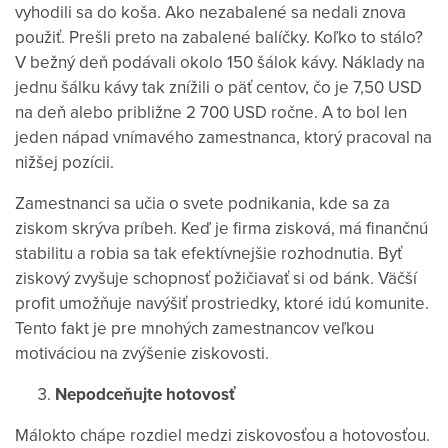
vyhodili sa do koša. Ako nezabalené sa nedali znova
použiť. Prešli preto na zabalené balíčky. Koľko to stálo?
V bežný deň podávali okolo 150 šálok kávy. Náklady na
jednu šálku kávy tak znížili o päť centov, čo je 7,50 USD
na deň alebo približne 2 700 USD ročne. A to bol len
jeden nápad vnímavého zamestnanca, ktorý pracoval na
nižšej pozícii.
Zamestnanci sa učia o svete podnikania, kde sa za
ziskom skrýva príbeh. Keď je firma zisková, má finančnú
stabilitu a robia sa tak efektívnejšie rozhodnutia. Byť
ziskový zvyšuje schopnosť požičiavať si od bánk. Väčší
profit umožňuje navýšiť prostriedky, ktoré idú komunite.
Tento fakt je pre mnohých zamestnancov veľkou
motiváciou na zvýšenie ziskovosti.
Nepodceňujte hotovosť
Málokto chápe rozdiel medzi ziskovosťou a hotovosťou.