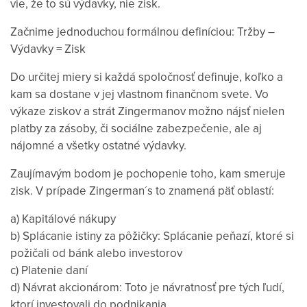
vie, že to sú výdavky, nie zisk.
Začnime jednoduchou formálnou definíciou: Tržby –
Výdavky = Zisk
Do určitej miery si každá spoločnosť definuje, koľko a
kam sa dostane v jej vlastnom finančnom svete. Vo
výkaze ziskov a strát Zingermanov možno nájsť nielen
platby za zásoby, či sociálne zabezpečenie, ale aj
nájomné a všetky ostatné výdavky.
Zaujímavým bodom je pochopenie toho, kam smeruje
zisk. V prípade Zingerman´s
to znamená päť oblastí:
a) Kapitálové nákupy
b) Splácanie istiny za pôžičky: Splácanie peňazí, ktoré si
požičali od bánk alebo investorov
c) Platenie daní
d) Návrat akcionárom: Toto je návratnosť pre tých ľudí,
ktorí investovali do podnikania