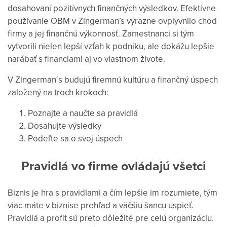
dosahovaní pozitívnych finančných výsledkov.
Efektívne
používanie OBM v Zingerman’s výrazne ovplyvnilo chod
firmy a jej finančnú výkonnosť. Zamestnanci si tým
vytvorili nielen lepší vzťah k podniku, ale dokážu lepšie
narábať s financiami aj vo vlastnom živote.
V Zingerman´s budujú firemnú kultúru a finančný úspech
založený na troch krokoch:
Poznajte a naučte sa pravidlá
Dosahujte výsledky
Podeľte sa o svoj úspech
Pravidlá vo firme ovládajú všetci
Biznis je hra s pravidlami a čím lepšie im rozumiete, tým
viac máte v biznise prehľad a väčšiu šancu uspieť.
Pravidlá a profit sú preto dôležité pre celú organizáciu.