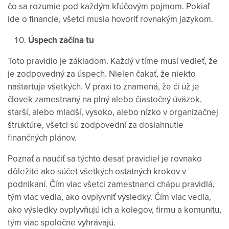
čo sa rozumie pod každým kľúčovým pojmom. Pokiaľ
ide o financie, všetci musia hovoriť rovnakým jazykom.
Úspech začína tu
Toto pravidlo je základom. Každý v tíme musí vedieť, že
je zodpovedný za úspech. Nielen čakať, že niekto
naštartuje všetkých. V praxi to znamená, že či už je
človek zamestnaný na plný alebo čiastočný úväzok,
starší, alebo mladší, vysoko, alebo nízko v organizačnej
štruktúre, všetci sú zodpovední za dosiahnutie
finančných plánov.
Poznať a naučiť sa týchto desať pravidiel je rovnako
dôležité ako súčet všetkých ostatných krokov v
podnikaní. Čím viac všetci zamestnanci chápu pravidlá,
tým viac vedia, ako ovplyvniť výsledky. Čím viac vedia,
ako výsledky ovplyvňujú ich a kolegov, firmu a komunitu,
tým viac spoločne vyhrávajú.