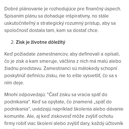
Dobré plánovanie je rozhodujúce pre finančný úspech.
Spísaním plánu sa dohaduje inšpiratívny, no stále
uskutočniteľný a strategický rozumný prístup, aby sa
spoločnosť dostala tam, kam sa dostať chce.
Zisk je životne dôležitý
Keď požiadate zamestnancov, aby definovali a opísali,
čo je zisk a kam smeruje, väčšina z nich má malú alebo
žiadnu predstavu. Zamestnanci sú málokedy schopní
poskytnúť definíciu zisku, nie to ešte vysvetliť, čo sa s
ním deje.
Mnohí odpovedajú: "Časť zisku sa vracia späť do
podnikania". Keď sa opýtate, čo znamená „späť do
podnikania“, uvádzajú napríklad školenia alebo dávanie
komunite. Ale, aj keď ziskovosť môže zvýšiť ochotu
firmy robiť viac školení alebo zvýšiť dary, každý účtovník