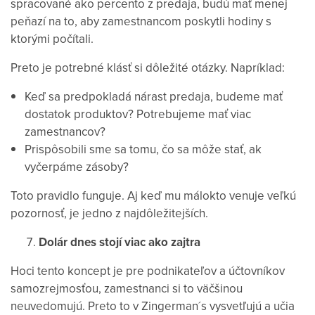
spracované ako percento z predaja, budú mať menej
peňazí na to, aby zamestnancom poskytli hodiny s
ktorými počítali.
Preto je potrebné klásť si dôležité otázky. Napríklad:
Keď sa predpokladá nárast predaja, budeme mať
dostatok produktov? Potrebujeme mať viac
zamestnancov?
Prispôsobili sme sa tomu, čo sa môže stať, ak
vyčerpáme zásoby?
Toto pravidlo funguje. Aj keď mu málokto venuje veľkú
pozornosť, je jedno z najdôležitejších.
Dolár dnes stojí viac ako zajtra
Hoci tento koncept je pre podnikateľov a účtovníkov
samozrejmosťou, zamestnanci si to väčšinou
neuvedomujú. Preto to v Zingerman´s vysvetľujú a učia