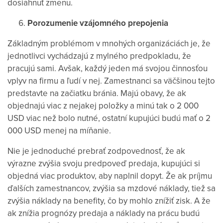
dosiahnuť zmenu.
Porozumenie vzájomného prepojenia
Základným problémom v mnohých organizáciách je, že
jednotlivci vychádzajú z mylného predpokladu, že
pracujú sami. Avšak, každý jeden má svojou činnosťou
vplyv na firmu a ľudí v nej. Zamestnanci sa väčšinou tejto
predstavte na začiatku bránia. Majú obavy, že ak
objednajú viac z nejakej položky a minú tak o 2 000
USD viac než bolo nutné, ostatní kupujúci budú mať o 2
000 USD menej na míňanie.
Nie je jednoduché prebrať zodpovednosť, že ak
výrazne zvýšia svoju predpoveď predaja, kupujúci si
objedná viac produktov, aby naplnil dopyt. Že ak príjmu
ďalších zamestnancov, zvýšia sa mzdové náklady, tiež sa
zvýšia náklady na benefity, čo by mohlo znížiť zisk. A že
ak znížia prognózy predaja a náklady na prácu budú