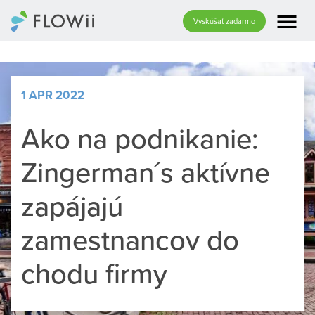
menu
Vyskúšať zadarmo
1 APR 2022
Ako na podnikanie:
Zingerman´s aktívne
zapájajú
zamestnancov do
chodu firmy