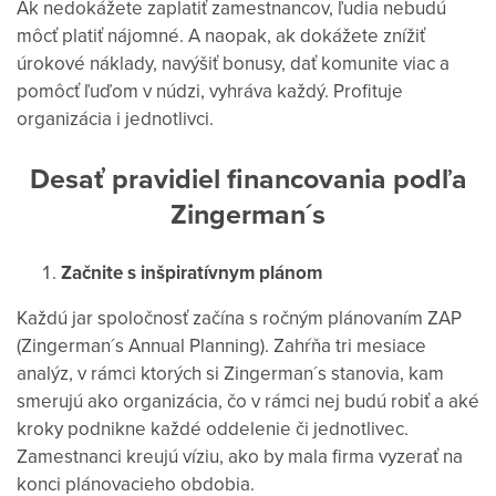
Ak nedokážete zaplatiť zamestnancov, ľudia nebudú
môcť platiť nájomné. A naopak, ak
dokážete znížiť
úrokové náklady, navýšiť bonusy, dať komunite viac a
pomôcť ľuďom v núdzi, vyhráva každý. Profituje
organizácia i jednotlivci.
Desať pravidiel financovania podľa
Zingerman´s
Začnite s inšpiratívnym plánom
Každú jar spoločnosť začína s ročným plánovaním ZAP
(Zingerman´s Annual Planning). Zahŕňa tri mesiace
analýz, v rámci ktorých si Zingerman´s stanovia, kam
smerujú ako organizácia, čo v rámci nej budú robiť a aké
kroky podnikne každé oddelenie či jednotlivec.
Zamestnanci kreujú víziu, ako by mala firma vyzerať na
konci plánovacieho obdobia.