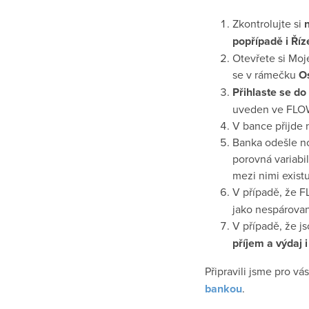
Zkontrolujte si
popřípadě i Ří
Otevřete si Moj
se v rámečku
O
Přihlaste se do
uveden ve FLOW
V bance přijde 
Banka odešle no
porovná variabi
mezi nimi existu
V případě, že 
jako nespárovan
V případě, že j
příjem a výdaj 
Připravili jsme pro v
bankou
.