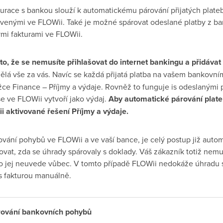
urace s bankou slouží k automatickému párování přijatých plate
tavenými ve FLOWii. Také je možné spárovat odeslané platby z b
ými fakturami ve FLOWii.
o, že se nemusíte přihlašovat do internet bankingu a přidávat
lá vše za vás. Navíc se každá přijatá platba na vašem bankovní
žce Finance – Příjmy a výdaje. Rovněž to funguje is odeslanými 
e ve FLOWii vytvoří jako výdaj.
Aby automatické párování plate
i aktivované řešení Příjmy a výdaje.
ování pohybů ve FLOWii a ve vaší bance, je celý postup již auto
lovat, zda se úhrady spárovaly s doklady. Váš zákazník totiž nem
bo jej neuvede vůbec. V tomto případě FLOWii nedokáže úhradu s
s fakturou manuálně.
rování bankovních pohybů