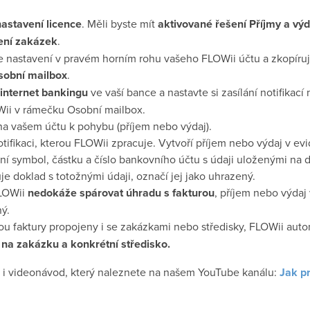
nastavení licence
. Měli byste mít
aktivované řešení Příjmy a výd
zení zakázek
.
e nastavení v pravém horním rohu vašeho FLOWii účtu a zkopíruj
sobní mailbox
.
 internet bankingu
ve vaší bance a nastavte si zasílání notifikací 
ii v rámečku Osobní mailbox.
na vašem účtu k pohybu (příjem nebo výdaj).
tifikaci, kterou FLOWii zpracuje. Vytvoří příjem nebo výdaj v ev
lní symbol, částku a číslo bankovního účtu s údaji uloženými na
je doklad s totožnými údaji, označí jej jako uhrazený.
FLOWii
nedokáže spárovat úhradu s fakturou
, příjem nebo výdaj 
ý.
sou faktury propojeny i se zakázkami nebo středisky, FLOWii aut
i na zakázku a konkrétní středisko.
ás i videonávod, který naleznete na našem YouTube kanálu:
Jak pr