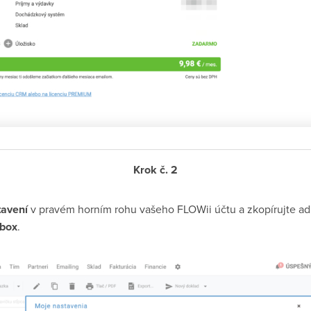
Krok č. 2
tavení
v pravém horním rohu vašeho FLOWii účtu a zkopírujte adr
lbox
.