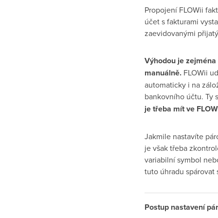
Propojení FLOWii fakt
účet s fakturami vys
zaevidovanými přijat
Výhodou je zejména t
manuálně.
FLOWii udě
automaticky i na zálo
bankovního účtu. Ty s
je třeba mít ve FLOWi
Jakmile nastavíte pár
je však třeba zkontro
variabilní symbol ne
tuto úhradu spárovat 
Postup nastavení pá