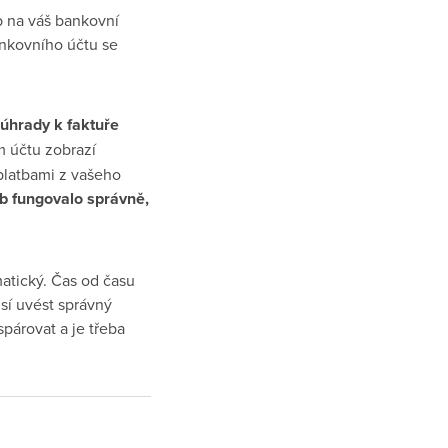
b na váš bankovní
ankovního účtu se
 úhrady k faktuře
m účtu zobrazí
platbami z vašeho
b fungovalo správně,
matický. Čas od času
usí uvést správný
párovat a je třeba