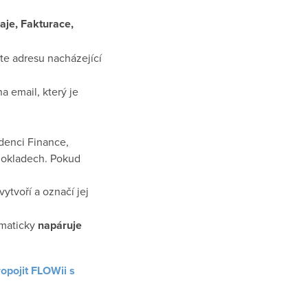
aje, Fakturace,
te adresu nacházející
na email, který je
idenci Finance,
 dokladech. Pokud
vytvoří a označí jej
omaticky
napáruje
opojit FLOWii s