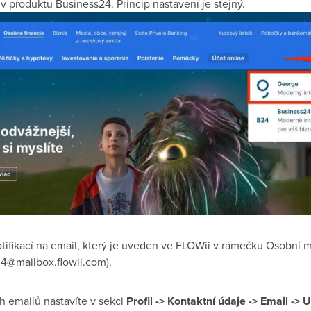
v produktu Business24. Princip nastavení je stejný.
notifikací na email, který je uveden ve FLOWii v rámečku Osobní m
34@mailbox.flowii.com
).
h emailů nastavíte v sekci
Profil -> Kontaktní údaje -> Email -> U