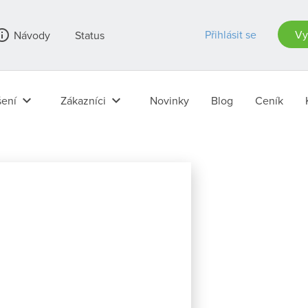
_outline
Přihlásit se
Vy
Návody
Status
keyboard_arrow_down
keyboard_arrow_down
ení
Zákazníci
Novinky
Blog
Ceník