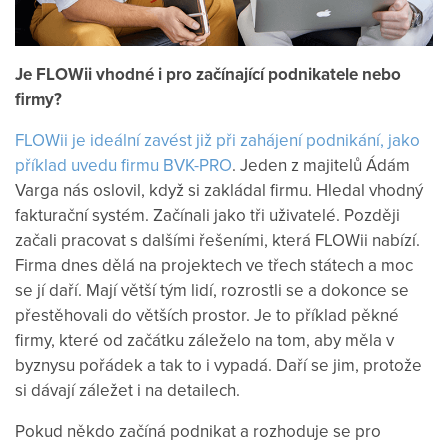
Je FLOWii vhodné i pro začínající podnikatele nebo
firmy?
FLOWii je ideální zavést již při zahájení podnikání, jako
příklad uvedu firmu BVK-PRO
. Jeden z majitelů Ádám
Varga nás oslovil, když si zakládal firmu. Hledal vhodný
fakturační systém. Začínali jako tři uživatelé. Později
začali pracovat s dalšími řešeními, která FLOWii nabízí.
Firma dnes dělá na projektech ve třech státech a moc
se jí daří. Mají větší tým lidí, rozrostli se a dokonce se
přestěhovali do větších prostor. Je to příklad pěkné
firmy, které od začátku záleželo na tom, aby měla v
byznysu pořádek a tak to i vypadá. Daří se jim, protože
si dávají záležet i na detailech.
Pokud někdo začíná podnikat a rozhoduje se pro