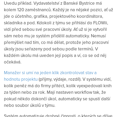
Uvedu příklad. Vydavatelství z Banské Bystrice má
kolem 120 zaměstnanců. Každý je na nějaké pozici, ať už
jde o účetního, grafika, projektového koordinátora,
skladníka a pod. Kdokoli z týmu se přihlásí do FLOWii,
vidí před sebou své pracovní úkoly. Ať už si je vytvořil
sám nebo mu je systém přidělil automaticky. Nemusí
přemýšlet nad tím, co má dělat, protože jeho pracovní
úkoly jsou seřazeny pod sebou podle termínů. V
každém úkolu má uveden její popis a ví, co se od něj
očekává.
Manažer si umí na jeden klik zkontrolovat stav a
hodnotu projektu
(příjmy, výdaje, rozdíl). V systému vidí,
kolik peněz má do firmy přitéct, kolik vyexpedovali knih
za týden nebo za rok. Mají nastaven workflow tak, že
pokud někdo dokončí úkol, automaticky se spustí další
nebo soubor úkolů v týmu.
Systém automatizuje drobné činnosti, o kterých se dříve