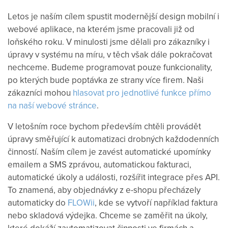
Letos je naším cílem spustit modernější design mobilní i
webové aplikace, na kterém jsme pracovali již od
loňského roku. V minulosti jsme dělali pro zákazníky i
úpravy v systému na míru, v těch však dále pokračovat
nechceme. Budeme programovat pouze funkcionality,
po kterých bude poptávka ze strany více firem.
Naši
zákazníci mohou
hlasovat pro jednotlivé funkce přímo
na naší webové stránce
.
V letošním roce bychom především chtěli provádět
úpravy směřující k automatizaci drobných každodenních
činností. Naším cílem je zavést automatické upomínky
emailem a SMS zprávou, automatickou
fakturaci
,
automatické úkoly a události, rozšířit integrace přes API.
To znamená, aby objednávky z e-shopu přecházely
automaticky do
FLOWii
, kde se vytvoří například faktura
nebo skladová výdejka. Chceme se zaměřit na úkoly,