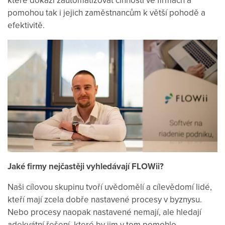
které dokáží zautomatizovat činnosti ve firmách a
pomohou tak i jejich zaměstnancům k větší pohodě a
efektivitě.
Jaké firmy nejčastěji vyhledávají FLOWii?
Naši cílovou skupinu tvoří uvědomělí a cílevědomí lidé,
kteří mají zcela dobře nastavené procesy v byznysu.
Nebo procesy naopak nastavené nemají, ale hledají
adekvátní řešení, které by jim v tom pomohlo.