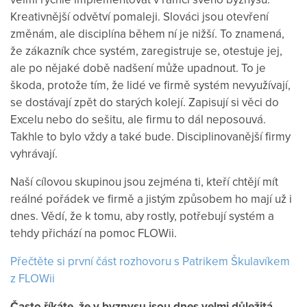
Kreativnější odvětví pomaleji. Slováci jsou otevření
změnám, ale disciplína během ní je nižší. To znamená,
že zákazník chce systém, zaregistruje se, otestuje jej,
ale po nějaké době nadšení může upadnout. To je
škoda, protože tím, že lidé ve firmě systém nevyužívají,
se dostávají zpět do starých kolejí. Zapisují si věci do
Excelu nebo do sešitu, ale firmu to dál neposouvá.
Takhle to bylo vždy a také bude. Disciplinovanější firmy
vyhrávají.
Naší cílovou skupinou jsou zejména ti, kteří chtějí mít
reálné pořádek ve firmě a jistým způsobem ho mají už i
dnes. Vědí, že k tomu, aby rostly, potřebují systém a
tehdy přichází na pomoc FLOWii.
Přečtěte si první část rozhovoru s Patrikem Škulavíkem
z FLOWii
Často říkáte, že v byznysu jsou dnes velmi důležitá