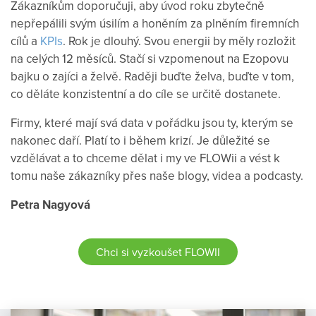
Zákazníkům doporučuji, aby úvod roku zbytečně
nepřepálili svým úsilím a honěním za plněním firemních
cílů a
KPIs
. Rok je dlouhý. Svou energii by měly rozložit
na celých 12 měsíců. Stačí si vzpomenout na Ezopovu
bajku o zajíci a želvě. Raději buďte želva, buďte v tom,
co děláte konzistentní a do cíle se určitě dostanete.
Firmy, které mají svá data v pořádku jsou ty, kterým se
nakonec daří. Platí to i během krizí. Je důležité se
vzdělávat a to chceme dělat i my ve FLOWii a vést k
tomu naše zákazníky přes naše blogy, videa a podcasty.
Petra Nagyová
Chci si vyzkoušet FLOWII