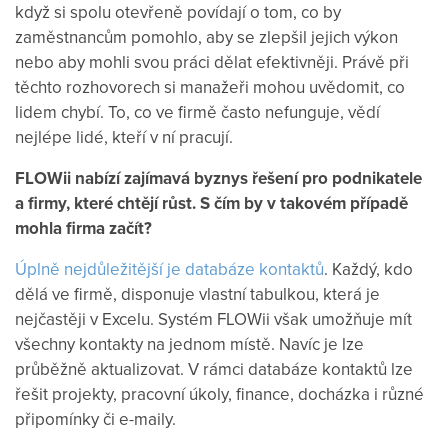
když si spolu otevřeně povídají o tom, co by
zaměstnancům pomohlo, aby se zlepšil jejich výkon
nebo aby mohli svou práci dělat efektivněji. Právě při
těchto rozhovorech si manažeři mohou uvědomit, co
lidem chybí. To, co ve firmě často nefunguje, vědí
nejlépe lidé, kteří v ní pracují.
FLOWii nabízí zajímavá byznys řešení pro podnikatele
a firmy, které chtějí růst. S čím by v takovém případě
mohla firma začít?
Úplně nejdůležitější je databáze kontaktů
. Každý, kdo
dělá ve firmě, disponuje vlastní tabulkou, která je
nejčastěji v Excelu. Systém FLOWii však umožňuje mít
všechny kontakty na jednom místě. Navíc je lze
průběžně aktualizovat. V rámci databáze kontaktů lze
řešit projekty, pracovní úkoly, finance, docházka i různé
připomínky či e-maily.