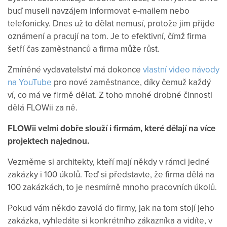
buď museli navzájem informovat e-mailem nebo
telefonicky. Dnes už to dělat nemusí, protože jim přijde
oznámení a pracují na tom. Je to efektivní, čímž firma
šetří čas zaměstnanců a firma může růst.
Zmíněné vydavatelství má dokonce
vlastní video návody
na YouTube
pro nové zaměstnance, díky čemuž každý
ví, co má ve firmě dělat. Z toho mnohé drobné činnosti
dělá FLOWii za ně.
FLOWii velmi dobře slouží i firmám, které dělají na více
projektech najednou.
Vezměme si architekty, kteří mají někdy v rámci jedné
zakázky i 100 úkolů. Teď si představte, že firma dělá na
100 zakázkách, to je nesmírně mnoho pracovních úkolů.
Pokud vám někdo zavolá do firmy, jak na tom stojí jeho
zakázka, vyhledáte si konkrétního zákazníka a vidíte, v