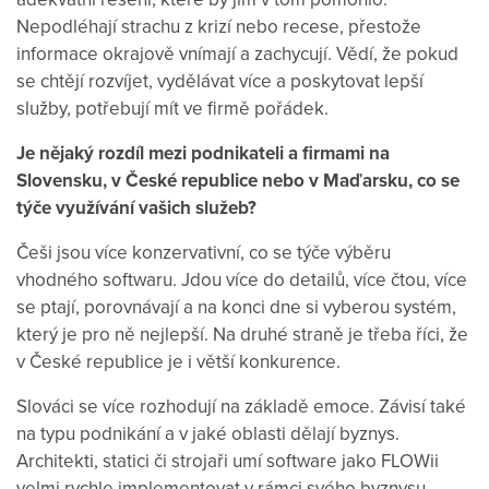
Nepodléhají strachu z krizí nebo recese, přestože
informace okrajově vnímají a zachycují. Vědí, že pokud
se chtějí rozvíjet, vydělávat více a poskytovat lepší
služby, potřebují mít ve firmě pořádek.
Je nějaký rozdíl mezi podnikateli a firmami na
Slovensku, v České republice nebo v Maďarsku, co se
týče využívání vašich služeb?
Češi jsou více konzervativní, co se týče výběru
vhodného softwaru. Jdou více do detailů, více čtou, více
se ptají, porovnávají a na konci dne si vyberou systém,
který je pro ně nejlepší. Na druhé straně je třeba říci, že
v České republice je i větší konkurence.
Slováci se více rozhodují na základě emoce. Závisí také
na typu podnikání a v jaké oblasti dělají byznys.
Architekti, statici či strojaři umí software jako FLOWii
velmi rychle implementovat v rámci svého byznysu.