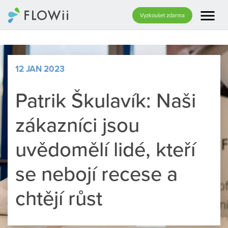
menu
Vyzkoušet zdarma
12 JAN 2023
Patrik Škulavík: Naši
zákazníci jsou
uvědomělí lidé, kteří
se nebojí recese a
chtějí růst