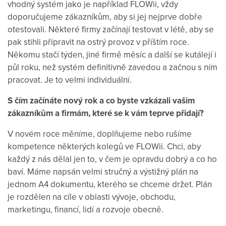
vhodný systém jako je například FLOWii, vždy
doporučujeme zákazníkům, aby si jej nejprve dobře
otestovali. Některé firmy začínají testovat v létě, aby se
pak stihli připravit na ostrý provoz v příštím roce.
Někomu stačí týden, jiné firmě měsíc a další se kutálejí i
půl roku, než systém definitivně zavedou a začnou s ním
pracovat. Je to velmi individuální.
S čím začínáte nový rok a co byste vzkázali vašim
zákazníkům a firmám, které se k vám teprve přidají?
V novém roce měníme, doplňujeme nebo rušíme
kompetence některých kolegů ve FLOWii. Chci, aby
každý z nás dělal jen to, v čem je opravdu dobrý a co ho
baví. Máme napsán velmi stručný a výstižný plán na
jednom A4 dokumentu, kterého se chceme držet. Plán
je rozdělen na cíle v oblasti vývoje, obchodu,
marketingu, financí, lidí a rozvoje obecně.