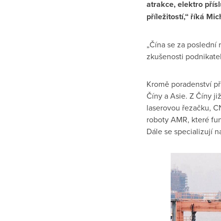
atrakce, elektro přís
příležitostí,“ říká M
„Čína se za poslední 
zkušenosti podnikate
Kromě poradenství při
Číny a Asie. Z Číny ji
laserovou řezačku, CN
roboty AMR, které fun
Dále se specializují 