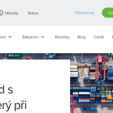
_outline
Přihlásit se
Vy
Návody
Status
keyboard_arrow_down
keyboard_arrow_down
ení
Zákazníci
Novinky
Blog
Ceník
d s
rý při