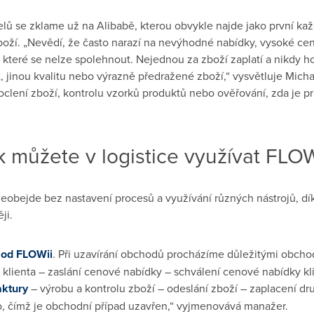
lů se zklame už na Alibabě, kterou obvykle najde jako první ka
zboží. „Nevědí, že často narazí na nevýhodné nabídky, vysoké ce
 které se nelze spolehnout. Nejednou za zboží zaplatí a nikdy h
, jinou kvalitu nebo výrazně předražené zboží,“ vysvětluje Micha
roclení zboží, kontrolu vzorků produktů nebo ověřování, zda je 
k můžete v logistice využívat FLOW
eobejde bez nastavení procesů a využívání různých nástrojů, dí
ji.
od FLOWii
. Při uzavírání obchodů procházíme důležitými obchod
 klienta – zaslání cenové nabídky – schválení cenové nabídky kl
aktury
– výrobu a kontrolu zboží – odeslání zboží – zaplacení dr
lo, čímž je obchodní případ uzavřen,“ vyjmenovává manažer.