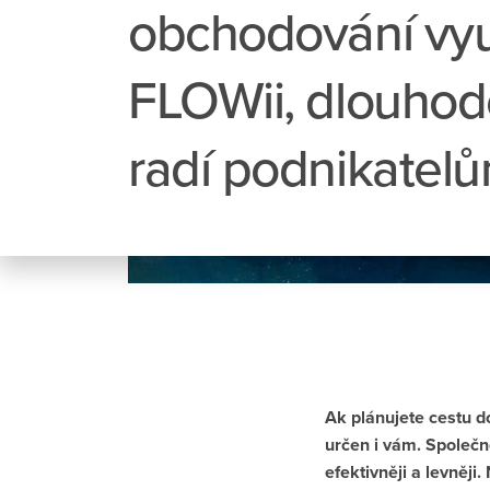
obchodování vy
FLOWii, dlouho
radí podnikatel
Ak plánujete cestu d
určen i vám. Společn
efektivněji a levněji