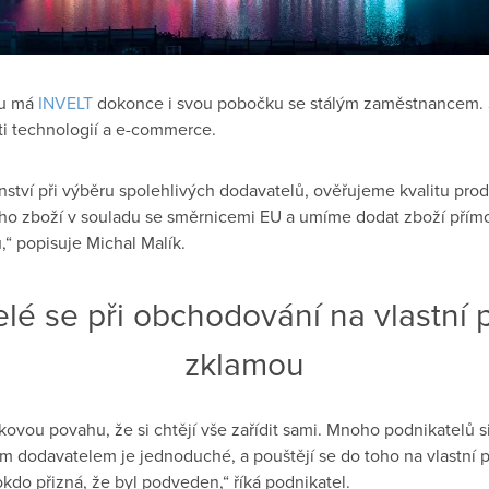
nu má
INVELT
dokonce i svou pobočku se stálým zaměstnancem. S
ti technologií a e-commerce.
ství při výběru spolehlivých dodavatelů, ověřujeme kvalitu pro
ho zboží v souladu se směrnicemi EU a umíme dodat zboží přímo 
“ popisuje Michal Malík.
lé se při obchodování na vlastní 
zklamou
akovou povahu, že si chtějí vše zařídit sami. Mnoho podnikatelů si
m dodavatelem je jednoduché, a pouštějí se do toho na vlastní p
okdo přizná, že byl podveden,“ říká podnikatel.