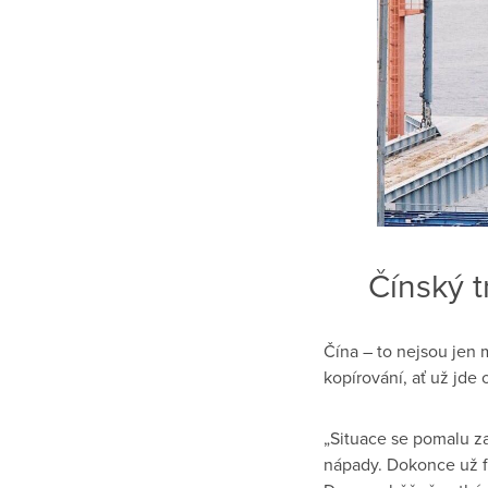
Čínský t
Čína – to nejsou jen 
kopírování, ať už jde
„Situace se pomalu za
nápady. Dokonce už fu