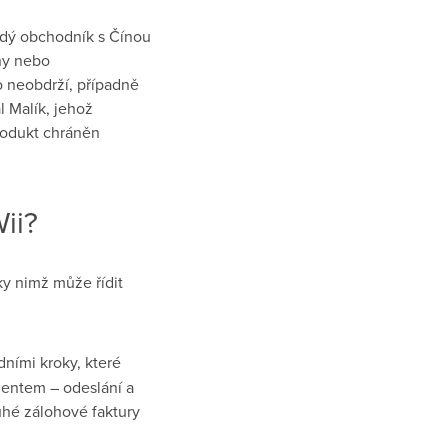
ždý obchodník s Čínou
ny nebo
o neobdrží, případně
l Malík, jehož
produkt chráněn
ii?
ky nimž může řídit
ními kroky, které
ientem – odeslání a
uhé zálohové faktury