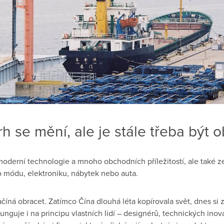
rh se mění, ale je stále třeba být 
moderní technologie a mnoho obchodních příležitostí, ale také z
 o módu, elektroniku, nábytek nebo auta.
číná obracet. Zatímco Čína dlouhá léta kopírovala svět, dnes si z
nguje i na principu vlastních lidí – designérů, technických ino