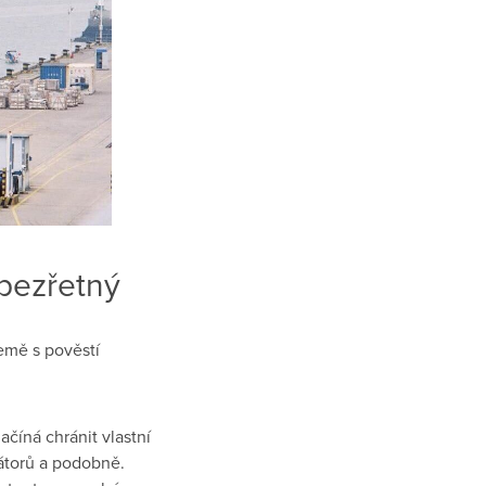
obezřetný
emě s pověstí
ačíná chránit vlastní
vátorů a podobně.