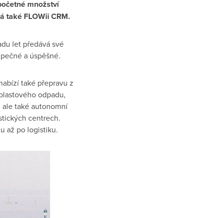
spočetné množství
žívá také FLOWii CRM.
adu let předává své
zpečné a úspěšné.
nabízí také přepravu z
í plastového odpadu,
, ale také autonomní
stických centrech.
u až po logistiku.