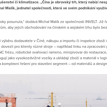
lušenství či klimatizace.
„Čína je obrovský trh, který nabízí ne
ichal Malík, jednatel společnosti, která ve svém podnikání vyu
roky posunula,“ dodává Michal Malík ze společnosti INVELT. Již ř
lům, aby jejich obchodování na čínském a asijském trhu bylo be
 výběru dodavatele v Číně, nákupu a importu či inspekce zboží 
ž dovezli pro klienty různé stroje – například linku na zpracován
C frézu, robotické svařovací rameno, minipivovar do restaurace
gují jako vysokozdvižné vozíky a ukládají zboží a materiál v logi
na komplexní řešení pro stavební segment – od materiálů a design