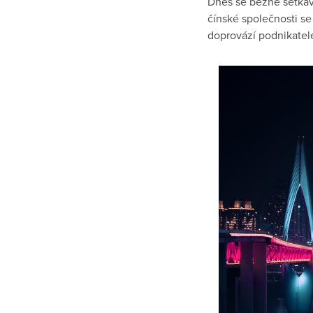
Dnes se běžně setkává
čínské společnosti se
doprovází podnikatele