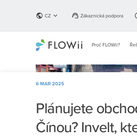
public
keyboard_arrow_down
support_agent
info
CZ
Zákaznická podpora
Proč FLOWii?
Řeš
6 MAR 2025
Plánujete obcho
Čínou? Invelt, kte