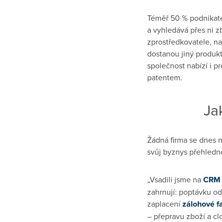
Téměř 50 % podnikate
a vyhledává přes ni 
zprostředkovatele, na
dostanou jiný produkt
společnost nabízí i p
patentem.
Ja
Žádná firma se dnes n
svůj byznys přehledně
„Vsadili jsme na
CRM 
zahrnují: poptávku od
zaplacení
zálohové f
– přepravu zboží a c