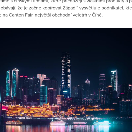
me s čínskými firmami, které přicházejí s vlastními produkty a 
 obávají, že je začne kopírovat Západ,“ vysvětluje podnikatel, k
 na Canton Fair, největší obchodní veletrh v Číně.