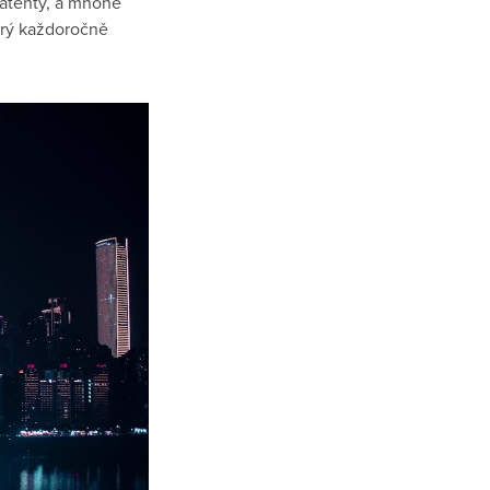
patenty, a mnohé
terý každoročně