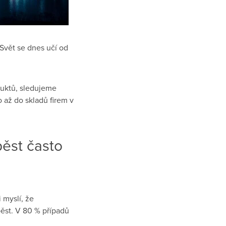
vět se dnes učí od
duktů, sledujeme
až do skladů firem v
pěst často
 myslí, že
ěst. V 80 % případů