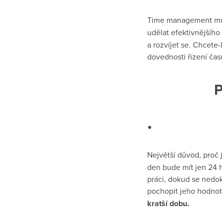
Time management můž
udělat efektivnějšíh
a rozvíjet se. Chcete-l
dovednosti řízení čas
P
Největší důvod, proč 
den bude mít jen 24 h
práci, dokud se nedo
pochopit jeho hodnot
kratší dobu.