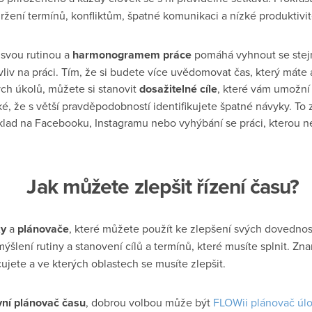
ení termínů, konfliktům, špatné komunikaci a nízké produktivit
 svou rutinou a
harmonogramem práce
pomáhá vyhnout se stej
liv na práci. Tím, že si budete více uvědomovat čas, který máte
ých úkolů, můžete si stanovit
dosažitelné cíle
, které vám umožní
é, že s větší pravděpodobností identifikujete špatné návyky. To
klad na Facebooku, Instagramu nebo vyhýbání se práci, kterou n
Jak můžete zlepšit řízení času?
ky
a
plánovače
, které můžete použít ke zlepšení svých dovednost
mýšlení rutiny a stanovení cílů a termínů, které musíte splnit. Zn
cujete a ve kterých oblastech se musíte zlepšit.
vní plánovač času
, dobrou volbou může být
FLOWii plánovač úl