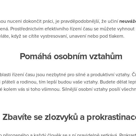
jsou nuceni dokončit práci, je pravděpodobnější, že učiní
neuváž
ená. Prostřednictvím efektivního řízení času se můžete vyhnout
láte, když se cítíte vystresovaní, unavení nebo pod tlakem.
Pomáhá osobním vztahům
lasti řízení času jsou nezbytné pro silné a produktivní vztahy. 
i přáteli a rodinou, tím lepší budou vaše vztahy. Budete dělat le
dé kolem vás si toho všimnou. Silnější osobní vztahy posílí všec
Zbavíte se zlozvyků a prokrastinac
 přirozeného a každý člověk se s ní pravidelně setkává. Prokra