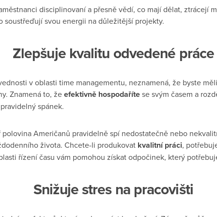
aměstnanci disciplinovaní a přesně vědí, co mají dělat, ztrácejí
o soustřeďují svou energii na důležitější projekty.
Zlepšuje kvalitu odvedené práce
vednosti v oblasti time managementu, neznamená, že byste měli
ny. Znamená to, že
efektivně hospodaříte
se svým časem a rozděl
pravidelný spánek.
polovina Američanů pravidelně spí nedostatečně nebo nekvalitn
aždodenního života. Chcete-li produkovat
kvalitní práci
, potřebuj
lasti řízení času vám pomohou získat odpočinek, který potřebuj
Snižuje stres na pracovišti