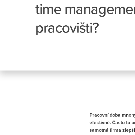
time managemen
pracovišti?
Pracovní doba mnohým
efektivně. Často to
samotná firma zlepši