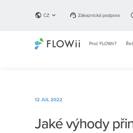
public
keyboard_arrow_down
support_agent
info
CZ
Zákaznická podpora
Proč FLOWii?
Řeš
12 JUL 2022
Jaké výhody přin