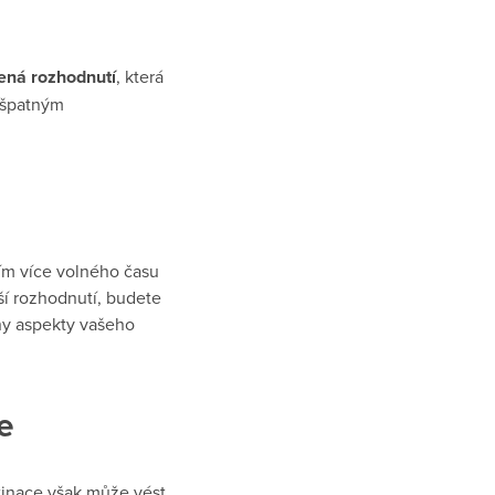
ená rozhodnutí
, která
 špatným
Čím více volného času
pší rozhodnutí, budete
hny aspekty vašeho
e
stinace však může vést