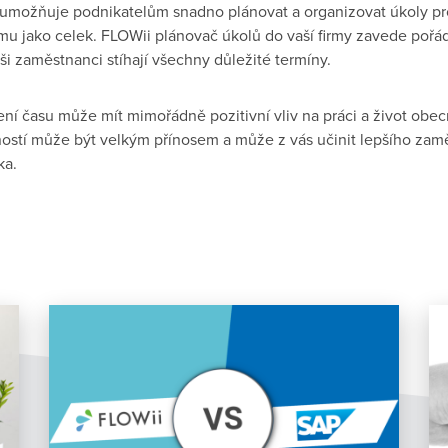
umožňuje podnikatelům snadno plánovat a organizovat úkoly pro
rmu jako celek. FLOWii plánovač úkolů do vaší firmy zavede pořád
ši zaměstnanci stíhají všechny důležité termíny.
zení času může mít mimořádně pozitivní vliv na práci a život obe
ností může být velkým přínosem a může z vás učinit lepšího zam
ka.