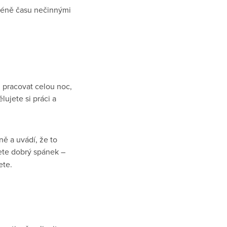
 méně času nečinnými
 pracovat celou noc,
ujete si práci a
ě a uvádí, že to
ete dobrý spánek –
ete.