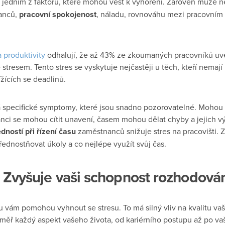
 jedním z faktorů, které mohou vést k vyhoření. Zároveň může ne
anců,
pracovní spokojenost
, náladu, rovnováhu mezi pracovní
a produktivity
odhalují, že až 43% ze zkoumaných pracovníků uv
stresem. Tento stres se vyskytuje nejčastěji u těch, kteří nemají
ížících se deadlinů.
á specifické symptomy, které jsou snadno pozorovatelné. Mohou s
nci se mohou cítit unavení, časem mohou dělat chyby a jejich 
dností při řízení času
zaměstnanců snižuje stres na pracovišti. 
upřednostňovat úkoly a co nejlépe využít svůj čas.
Zvyšuje vaši schopnost rozhodová
u vám pomohou vyhnout se stresu. To má silný vliv na kvalitu va
měř každý aspekt vašeho života, od kariérního postupu až po vaše