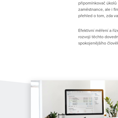
připomínkovač úkolů 
zaměstnance, ale i fi
přehled o tom, zda va
Efektivní měření a ří
rozvoji těchto doved
spokojenějšího člově