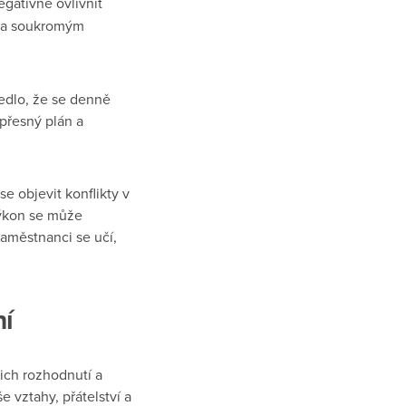
gativně ovlivnit
m a soukromým
edlo, že se denně
 přesný plán a
e objevit konflikty v
výkon se může
Zaměstnanci se učí,
ní
šich rozhodnutí a
 vztahy, přátelství a