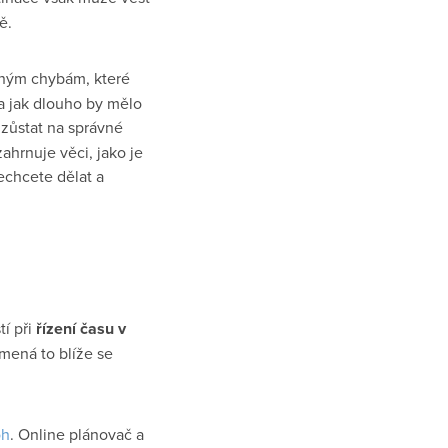
ě.
ným chybám, které
 a jak dlouho by mělo
 zůstat na správné
zahrnuje věci, jako je
echcete dělat a
í při
řízení času v
amená to blíže se
oh
. Online plánovač a