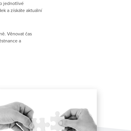
 jednotlivé
ek a získáte aktuální
cně. Věnovat čas
ěstnance a