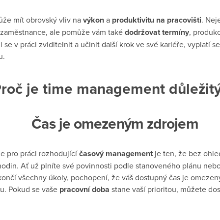
e mít obrovský vliv na
výkon
a
produktivitu na pracovišti
. Nej
o zaměstnance, ale pomůže vám také
dodržovat termíny
, produk
i se v práci zviditelnit a učinit další krok ve své kariéře, vyplatí s
u.
roč je time management důležit
Čas je omezeným zdrojem
je pro práci rozhodující
časový management
je ten, že bez ohle
odin. Ať už plníte své povinnosti podle stanoveného plánu nebo
končí všechny úkoly, pochopení, že váš dostupný čas je omeze
u. Pokud se vaše
pracovní doba
stane vaší prioritou, můžete d