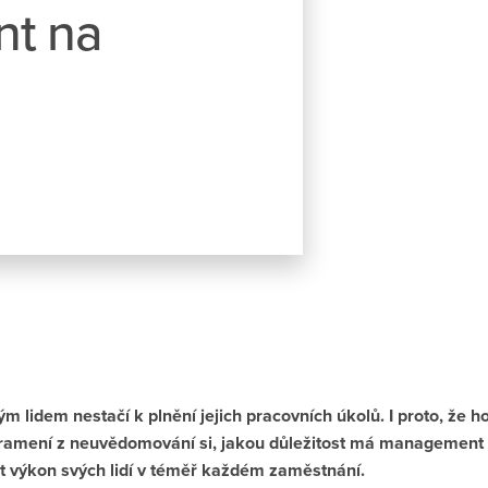
t na
 lidem nestačí k plnění jejich pracovních úkolů. I proto, že 
 pramení z neuvědomování si, jakou důležitost má management
t výkon svých lidí v téměř každém zaměstnání.