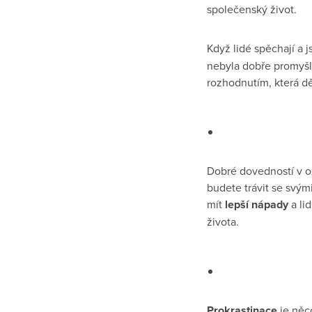
společenský život.
Když lidé spěchají a 
nebyla dobře promyšl
rozhodnutím, která dě
Dobré dovedností v ob
budete trávit se svým
mít
lepší nápady
a li
života.
Prokrastinace
je něco