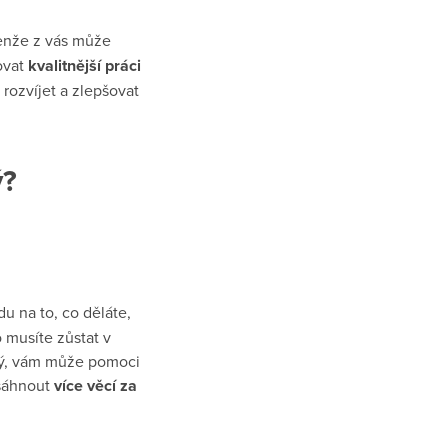
enže z vás může
ovat
kvalitnější práci
e rozvíjet a zlepšovat
ý?
du na to, co děláte,
 musíte zůstat v
ný, vám může pomoci
osáhnout
více věcí za