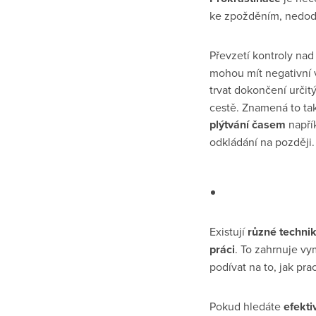
ke zpožděním, nedodrž
Převzetí kontroly nad
mohou mít negativní v
trvat dokončení určit
cestě. Znamená to tak
plýtvání časem
napří
odkládání na později.
Existují
různé techni
práci
. To zahrnuje vy
podívat na to, jak pra
Pokud hledáte
efekti