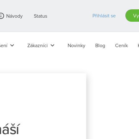
_outline
Přihlásit se
Vy
Návody
Status
keyboard_arrow_down
keyboard_arrow_down
ení
Zákazníci
Novinky
Blog
Ceník
áší