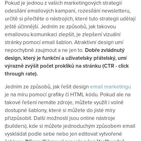
Pokud je jednou z vašich marketingových strategií
odesílání emailových kampaní, rozesílání newsletteru,
určitě si přečtěte o nástrojích, které tuto strategii udělají
ještě účinnější. Jedním ze způsobů, jak takovou
emailovou komunikaci zlepšit, je zlepšení vizuální
stránky pomocí email šablon. Atraktivní design umí
nepochybně zaujmout a ne jen to.
Dobře zvládnutý
design, který je funkční a uživatelsky přátelský, umí
výrazně zvýšit počet prokliků na stránku (CTR - click
through rate).
Jedním ze způsobů, jak řešit design
email marketingu
je na míru pomocí grafiky či HTML kódu. Pokud ale na
takové řešení nemáte zdroje, můžete využít i volně
dostupné šablony, které si můžete do jisté míry
přizpůsobit. Další možností jsou online nástroje
(builders), kde si můžete jednoduchým způsobem email
vyskládat podle sebe nebo jen editovat vytvořené