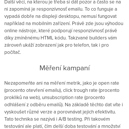
Další věcí, na kterou je třeba si dát pozor a často se na
ni zapomíná je responzívnosť emailu. To co funguje a
vypadá dobře na displeji desktopu, nemusí fungovat
například na mobilním zařízení. Právě zde jsou výhodou
online nástroje, které podporují responzívnosť právě
díky zmíněnému HTML kódu. Takzvané builders vám
zároveň ukáží zobrazení jak pro telefon, tak i pro
počítač.
Měření kampaní
Nezapomeňte ani na měření metrik, jako je open rate
(procento otevření emailu), click trough rate (procento
prokliků na web), unsubscription rate (procento
odhlášení z odběru emailů). Na základě těchto dat víte i
vyskoušet různé verze a porovnávat jejich efektivitu.
Tato technika se nazývá i A/B testing. Při takovém
testování ale platí, čím delší doba testování a množství