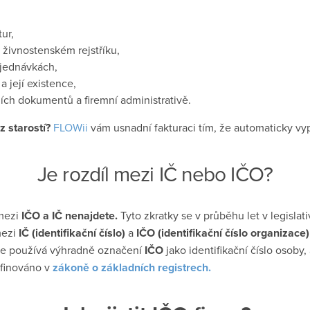
tur,
živnostenském rejstříku,
jednávkách,
a její existence,
ních dokumentů a firemní administrativě.
z starostí?
FLOWii
vám usnadní fakturaci tím, že automaticky vy
Je rozdíl mezi IČ nebo IČO?
 mezi
IČO a IČ nenajdete.
Tyto zkratky se v průběhu let v legislati
mezi
IČ (identifikační číslo)
a
IČO (identifikační číslo organizace)
 se používá výhradně označení
IČO
jako identifikační číslo osoby, 
efinováno v
zákoně o základních registrech.