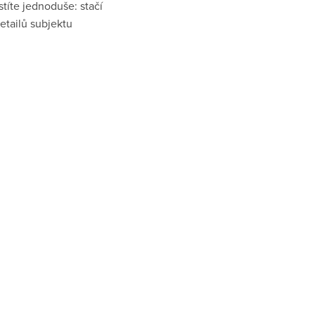
títe jednoduše: stačí
etailů subjektu