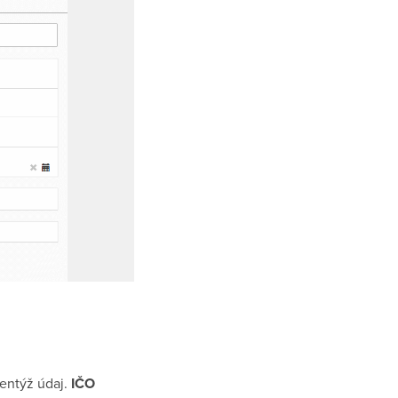
tentýž údaj.
IČO