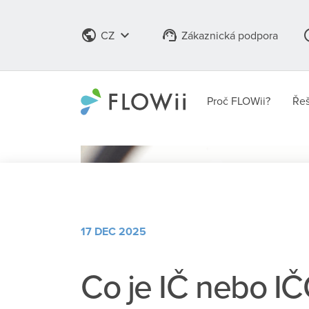
public
keyboard_arrow_down
support_agent
info
CZ
Zákaznická podpora
Proč FLOWii?
Řeš
17 DEC 2025
Co je IČ nebo IČ