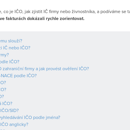
, co je IČO, jak zjistit IČ firmy nebo živnostníka, a podíváme se 
ve fakturách dokázali rychle zorientovat.
emu slouží?
zi IČ nebo IČO?
firmy?
podle IČO?
ČO zahraniční firmy a jak provést ověření IČO?
CZ-NACE podle IČO?
ČO?
ČO?
O?
á IČO?
IČO/SID?
vyhledávání IČO podle jména?
 IČO anglicky?