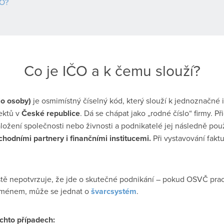
ČO?
Co je IČO a k čemu slouží?
slo osoby)
je osmimístný číselný kód, který slouží k jednoznačné i
ektů v
České republice
. Dá se chápat jako „rodné číslo“ firmy. P
aložení společnosti nebo živnosti a podnikatelé jej následně pou
chodními partnery i finančními institucemi.
Při vystavování faktu
tě nepotvrzuje, že jde o skutečné podnikání – pokud OSVČ pra
 jménem, může se jednat o
švarcsystém
.
ěchto případech: