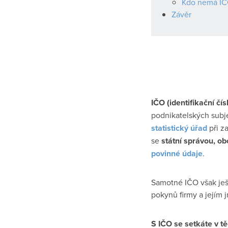
Kdo nemá I
Závěr
IČO (identifikační čí
podnikatelských subj
statistický úřad
při z
se
státní správou, ob
povinné údaje
.
Samotné IČO však ješ
pokynů firmy a jejím
S IČO se setkáte v t