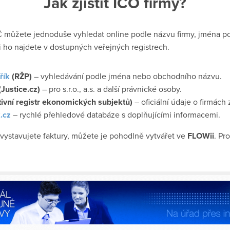
​​Jak zjistit IČO firmy?
můžete jednoduše vyhledat online podle názvu firmy, jména po
i ho najdete v dostupných veřejných registrech.
řík
(RŽP)
– vyhledávání podle jména nebo obchodního názvu.
(Justice.cz)
– pro s.r.o., a.s. a další právnické osoby.
ivní registr ekonomických subjektů)
– oficiální údaje o firmách z
.cz
– rychlé přehledové databáze s doplňujícími informacemi.
vystavujete faktury, můžete je pohodlně vytvářet ve
FLOWii
. Pr