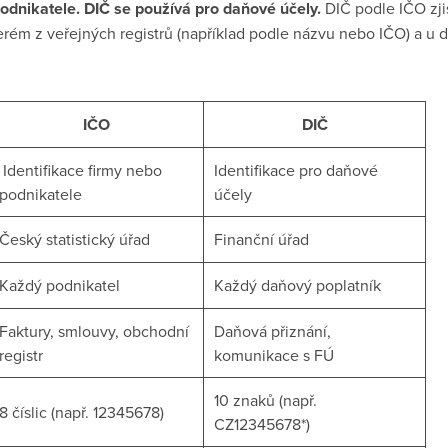
podnikatele.
DIČ se používá pro daňové účely.
DIČ podle IČO zjis
erém z veřejných registrů (například podle názvu nebo IČO) a u d
IČO
DIČ
Identifikace firmy nebo
Identifikace pro daňové
podnikatele
účely
Český statistický úřad
Finanční úřad
Každý podnikatel
Každý daňový poplatník
Faktury, smlouvy, obchodní
Daňová přiznání,
registr
komunikace s FÚ
10 znaků (např.
8 číslic (např. 12345678)
CZ12345678*)