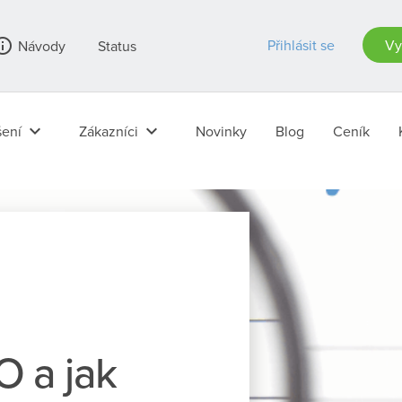
_outline
Přihlásit se
Vy
Návody
Status
keyboard_arrow_down
keyboard_arrow_down
ení
Zákazníci
Novinky
Blog
Ceník
O a jak