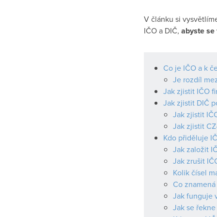
V článku si vysvětlíme
IČO a DIČ,
abyste se 
Co je IČO a k č
Je rozdíl me
​​Jak zjistit IČO 
Jak zjistit DIČ 
Jak zjistit I
Jak zjistit 
Kdo přiděluje I
Jak založit I
Jak zrušit IČ
Kolik čísel m
Co znamená 
Jak funguje 
Jak se řekne