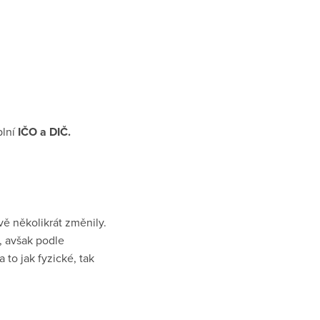
plní
IČO a DIČ.
vě několikrát změnily.
, avšak podle
a to jak fyzické, tak