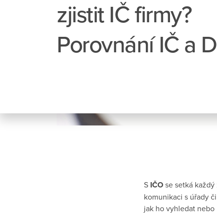
zjistit IČ firmy?
Porovnání IČ a 
S
IČO
se setká každý z
komunikaci s úřady č
jak ho vyhledat nebo 