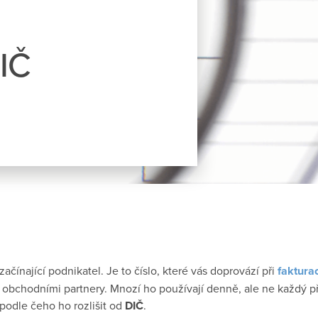
DIČ
ačínající podnikatel. Je to číslo, které vás doprovází při
fakturac
i obchodními partnery. Mnozí ho používají denně, ale ne každý p
podle čeho ho rozlišit od
DIČ
.