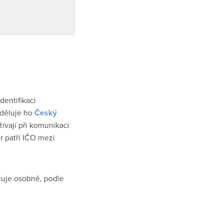
dentifikaci
řiděluje ho
Český
žívají při komunikaci
r patří IČO mezi
cuje osobně, podle