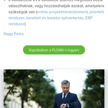
választhatnak, vagy hozzáadhatják azokat, amelyekre
szükségük van (
online projektmenedzsment
,
jelenléti
rendszer
,
bevételi és kiadási nyilvántartás
,
ERP
rendszer
)
Nagy Petra
Kipróbálom a FLOWii-t ingyen