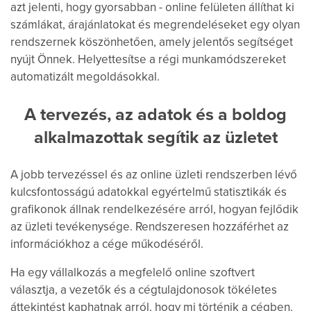
azt jelenti, hogy gyorsabban - online felületen állíthat ki
számlákat, árajánlatokat és megrendeléseket egy olyan
rendszernek köszönhetően, amely jelentős segítséget
nyújt Önnek. Helyettesítse a régi munkamódszereket
automatizált megoldásokkal.
A tervezés, az adatok és a boldog
alkalmazottak segítik az üzletet
A jobb tervezéssel és az online üzleti rendszerben lévő
kulcsfontosságú adatokkal egyértelmű statisztikák és
grafikonok állnak rendelkezésére arról, hogyan fejlődik
az üzleti tevékenysége. Rendszeresen hozzáférhet az
információkhoz a cége műkodéséről.
Ha egy vállalkozás a megfelelő online szoftvert
választja, a vezetők és a cégtulajdonosok tökéletes
áttekintést kaphatnak arról, hogy mi történik a cégben.