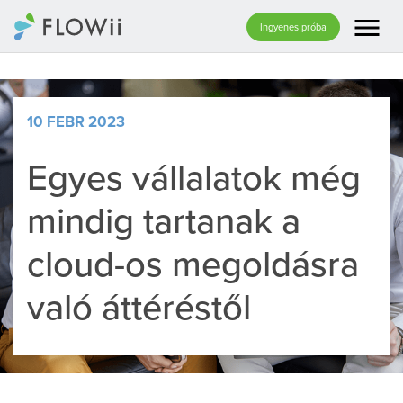
menu
Ingyenes próba
10 FEBR 2023
Egyes vállalatok még
mindig tartanak a
cloud-os megoldásra
való áttéréstől