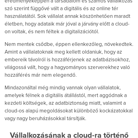
eredményeképpen a társadalom és számos vállalkozás
szó szerint függővé vált a digitális és az online tér
használatától. Sok vállalat annak köszönhetően maradt
életben, hogy adataik már jóval a járvány előtt a cloud-
on voltak, és nem féltek a digitalizációtól.
Nem mentek csődbe, éppen ellenkezőleg, növekedtek.
Amint a vállalatoknak meg kellett oldaniuk, hogy az
embereik távolról is hozzáférjenek az adatbázisokhoz,
világossá vált, hogy a hagyományos szerverekhez való
hozzáférés már nem elegendő.
Mindazonáltal még mindig vannak olyan vállalatok,
amelyek félnek a digitális átállástól, mert aggódnak a
kezdeti költségek, az adatbiztonság miatt, valamint a
cloud-os alapú megoldásokat különböző kockázatokkal
vagy nagy beruházásokkal társítják.
Vállalkozásának a cloud-ra történő