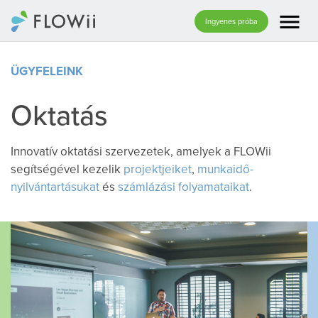
menu
Ingyenes próba
ÜGYFELEINK
Oktatás
Innovatív oktatási szervezetek, amelyek a FLOWii
segítségével kezelik
projektjeiket
,
munkaidő-
nyilvántartásukat
és
számlázási folyamataikat
.