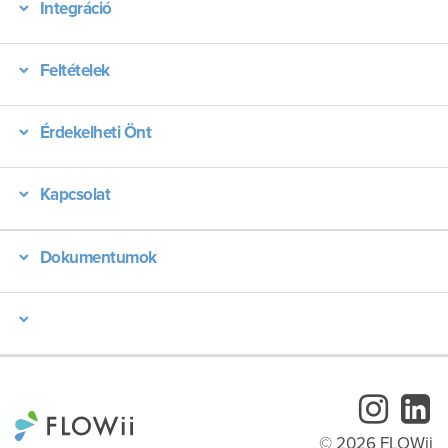
Integráció
Feltételek
Érdekelheti Önt
Kapcsolat
Dokumentumok
Instagr
Li
© 2026 FLOWii