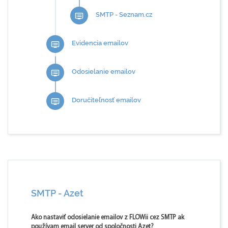
SMTP - Seznam.cz
dvr
Evidencia emailov
dvr
Odosielanie emailov
dvr
Doručiteľnosť emailov
dvr
SMTP - Azet
Ako nastaviť odosielanie emailov z FLOWii cez SMTP ak
používam email server od spoločnosti Azet?