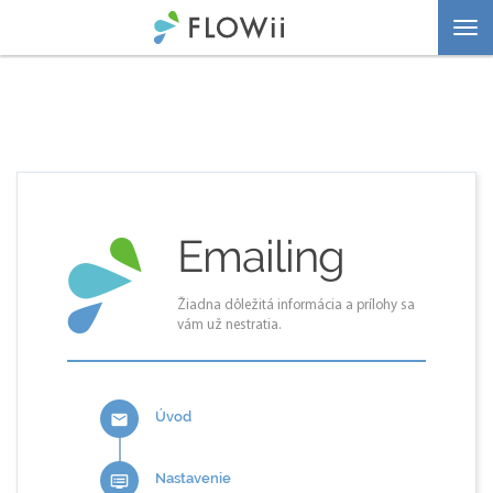
Togg
navi
Emailing
Žiadna dôležitá informácia a prílohy sa
vám už nestratia.
Úvod
email
Nastavenie
dvr