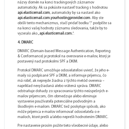
názvy domén na konci trackingových záznamov
automaticky. Ak sa pokúsite nastaviť tracking s hodnotou
api.elasticemail.com
, automaticky by sa nastavil ako
api.elasticemail.com.yourhostingprovider.com
. Aby ste
obišli tento mechanizmus, stačí pridať bodku “.“ podpíšte sa
na konci vašej hodnoty záznamu sledovania, takže by to
vyzeralo ako „
api.elasticemail.com.
“.
4. DMARC
DMARC (Domain-based Message Authentication, Reporting
& Conformance) je protokol na overovanie e-mailov, ktorý je
postavený nad protokolmi SPF a DKIM.
Protokol DMARC umožňuje odosielateľovi uviesť, že jeho e-
maily sú podpísané SPF a DKIM, a informuje príjemcu, čo
má robiť, ak neprejde žiadna z týchto metód overenia –
napríklad nevyžiadaná alebo vrátená správa. DMARC
odstraňuje dohady zo spracovania týchto neúspešných e-
mailov príjemcom, čím obmedzuje alebo eliminuje
vystavenie používateľa potenciálne podvodným a
škodlivým e-mailom. DMARC tiež poskytuje spôsob, ako
môže príjemca e-mailov informovať odosielateľa o e-
mailoch, ktoré prešli a/alebo neprešli hodnotením DMARC.
Pre nastavenie prosím požite tieto všeobecné údaje, alebo