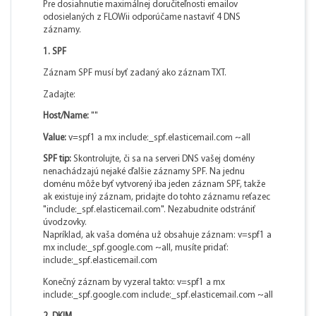
Pre dosiahnutie maximálnej doručiteľnosti emailov
odosielaných z FLOWii odporúčame nastaviť 4 DNS
záznamy.
1. SPF
Záznam SPF musí byť zadaný ako záznam TXT.
Zadajte:
Host/Name:
""
Value:
v=spf1 a mx include:_spf.elasticemail.com ~all
SPF tip:
Skontrolujte, či sa na serveri DNS vašej domény
nenachádzajú nejaké ďalšie záznamy SPF. Na jednu
doménu môže byť vytvorený iba jeden záznam SPF, takže
ak existuje iný záznam, pridajte do tohto záznamu reťazec
"include:_spf.elasticemail.com". Nezabudnite odstrániť
úvodzovky.
Napríklad, ak vaša doména už obsahuje záznam: v=spf1 a
mx include:_spf.google.com ~all, musíte pridať:
include:_spf.elasticemail.com
Konečný záznam by vyzeral takto: v=spf1 a mx
include:_spf.google.com include:_spf.elasticemail.com ~all