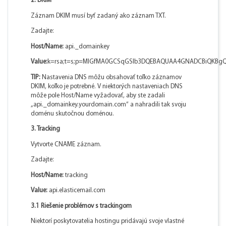
2. DKIM
Záznam DKIM musí byť zadaný ako záznam TXT.
Zadajte:
Host/Name:
api._domainkey
Value:
k=rsa;t=s;p=MIGfMA0GCSqGSIb3DQEBAQUAA4GNADCBiQKBgQC
TIP:
Nastavenia DNS môžu obsahovať toľko záznamov
DKIM, koľko je potrebné. V niektorých nastaveniach DNS
môže pole Host/Name vyžadovať, aby ste zadali
„api._domainkey.yourdomain.com“ a nahradili tak svoju
doménu skutočnou doménou.
3. Tracking
Vytvorte CNAME záznam.
Zadajte:
Host/Name:
tracking
Value:
api.elasticemail.com
3.1 Riešenie problémov s trackingom
Niektorí poskytovatelia hostingu pridávajú svoje vlastné