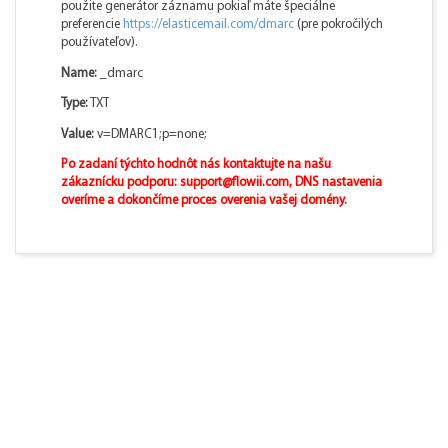
použite generátor záznamu pokiaľ máte špeciálne
preferencie
https://elasticemail.com/dmarc
(pre pokročilých
používateľov).
Name:
_dmarc
Type:
TXT
Value:
v=DMARC1;p=none;
Po zadaní týchto hodnôt nás kontaktujte na našu
zákaznícku podporu:
support@flowii.com
, DNS nastavenia
overíme a dokončíme proces overenia vašej domény.