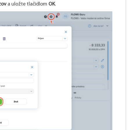
zov
a uložte tlačidlom
OK
.