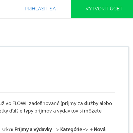
PRIHLÁSIŤ SA
VYTVORIŤ ÚČET
už vo FLOWii zadefinované (príjmy za služby alebo
šetky ďalšie typy príjmov a výdavkov si môžete
 sekcii
Príjmy a výdavky
–>
Kategórie
->
+ Nová