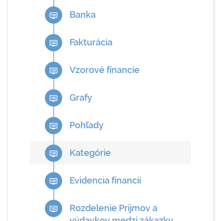
Banka
dvr
Fakturácia
dvr
Vzorové financie
dvr
Grafy
dvr
Pohľady
dvr
Kategórie
dvr
Evidencia financií
dvr
Rozdelenie Príjmov a
dvr
výdavkov medzi zákazky