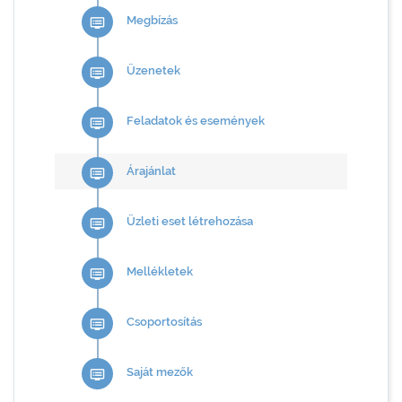
Megbízás
dvr
Üzenetek
dvr
Feladatok és események
dvr
Árajánlat
dvr
Üzleti eset létrehozása
dvr
Mellékletek
dvr
Csoportosítás
dvr
Saját mezők
dvr