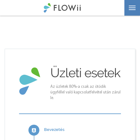
Togg
navi
Üzleti esetek
Az üzletek 80%-a csak az ötödik
ügyféllel való kapcsolatfelvétel után zárul
le.
Bevezetés
person_pin