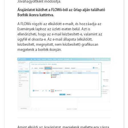
Jóváhagyottként módosítja.
Árajánlatot küldhet a FLOWii-ból az űrlap alján található
Boríték ikonra kattintva.
A FLOWii rögzíti az elküldött e-mailt, és hozzáadja az
Események laphoz az üzleti eseten belül. Azt is
ellenőrizheti, hogy az e-mail kézbesített-e, valamint az
ügyfél el olvasta-e. Az e-mail állapota (elküldött,
kézbesített, megnyitott, nem kézbesített) grafikusan
megjelenik a boríték ikonján.
Amint elküldi az árajánlatot, megjelenik mellette egy sárga