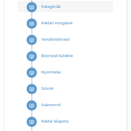
Kategóriák
dvr
Raktári mozgások
dvr
Vonalkódolvasó
dvr
Bizonylat küldése
dvr
Nyomtatás
dvr
Szűrők
dvr
Számsorok
dvr
Raktár állapota
dvr