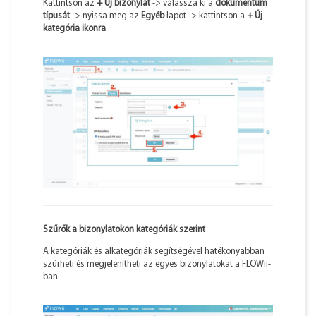
Kattintson az
+ Új bizonylat
-> válassza ki a
dokumentum
típusát
-> nyissa meg az
Egyéb
lapot -> kattintson a
+ Új
kategória ikonra
.
Szűrők a bizonylatokon kategóriák szerint
A kategóriák és alkategóriák segítségével hatékonyabban
szűrheti és megjelenítheti az egyes bizonylatokat a FLOWii-
ban.