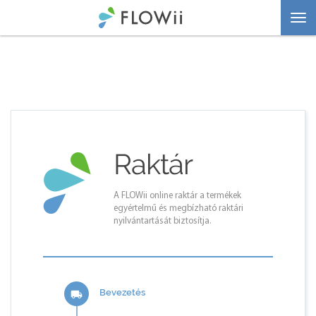
Togg
navi
Raktár
A FLOWii online raktár a termékek
egyértelmű és megbízható raktári
nyilvántartását biztosítja.
Bevezetés
local_shipping