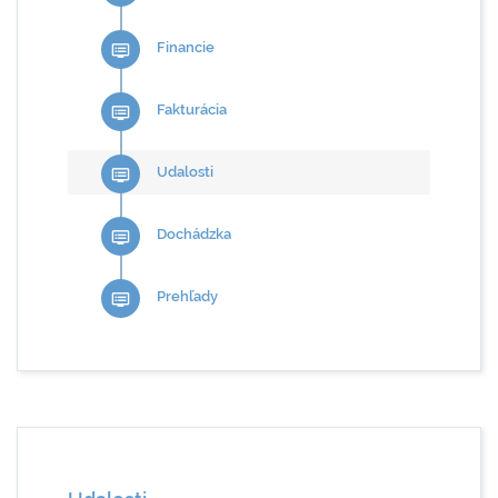
Financie
dvr
Fakturácia
dvr
Udalosti
dvr
Dochádzka
dvr
Prehľady
dvr