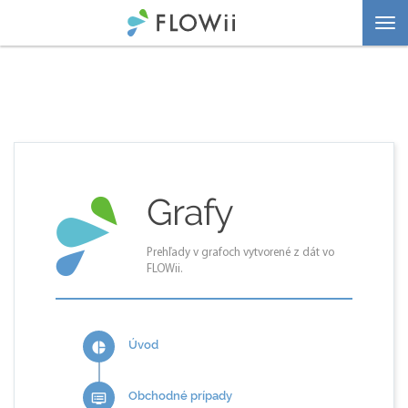
Togg
navi
Grafy
Prehľady v grafoch vytvorené z dát vo
FLOWii.
Úvod
pie_chart
Obchodné prípady
dvr