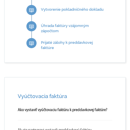
Vytvorenie pokladničného dokladu
dvr
Úhrada faktúry vzájomným
dvr
zápočtom
Prijaté zálohy k preddavkovej
dvr
faktúre
Vyúčtovacia faktúra
Ako vystaviť vyúčtovaciu faktúru k preddavkovej faktúre?