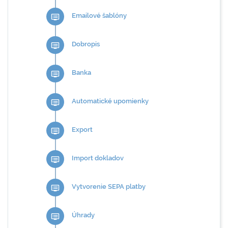
Emailové šablóny
dvr
Dobropis
dvr
Banka
dvr
Automatické upomienky
dvr
Export
dvr
Import dokladov
dvr
Vytvorenie SEPA platby
dvr
Úhrady
dvr