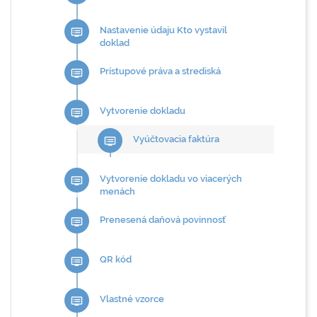
Nastavenie údaju Kto vystavil
dvr
doklad
Prístupové práva a strediská
dvr
Vytvorenie dokladu
dvr
Vyúčtovacia faktúra
dvr
Vytvorenie dokladu vo viacerých
dvr
menách
Prenesená daňová povinnosť
dvr
QR kód
dvr
Vlastné vzorce
dvr