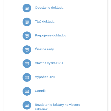
Odoslanie dokladu
dvr
Tlač dokladu
dvr
Prepojenie dokladov
dvr
Číselné rady
dvr
Vlastná výška DPH
dvr
Výpočet DPH
dvr
Cenník
dvr
Rozdelenie faktúry na viacero
dvr
zákaziek