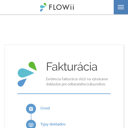
Togg
navi
Fakturácia
Evidencia Fakturácia slúži na vytváranie
dokladov pre odberateľov/zákazníkov.
Úvod
assignment
Typy dokladov
dvr