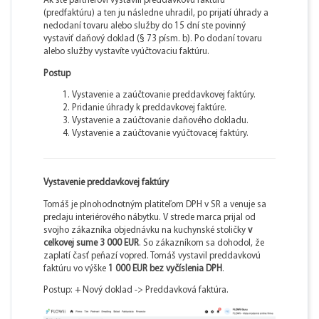
Ak ste partnerovi vystavili preddavkovú faktúru
(predfaktúru) a ten ju následne uhradil, po prijatí úhrady a
nedodaní tovaru alebo služby do 15 dní ste povinný
vystaviť daňový doklad (§ 73 písm. b). Po dodaní tovaru
alebo služby vystavíte vyúčtovaciu faktúru.
Postup
Vystavenie a zaúčtovanie preddavkovej faktúry.
Pridanie úhrady k preddavkovej faktúre.
Vystavenie a zaúčtovanie daňového dokladu.
Vystavenie a zaúčtovanie vyúčtovacej faktúry.
Vystavenie preddavkovej faktúry
Tomáš je plnohodnotným platiteľom DPH v SR a venuje sa
predaju interiérového nábytku. V strede marca prijal od
svojho zákazníka objednávku na kuchynské stoličky
v
celkovej sume 3 000 EUR
. So zákazníkom sa dohodol, že
zaplatí časť peňazí vopred. Tomáš vystavil preddavkovú
faktúru vo výške
1 000 EUR bez vyčíslenia DPH
.
Postup: + Nový doklad -> Preddavková faktúra.