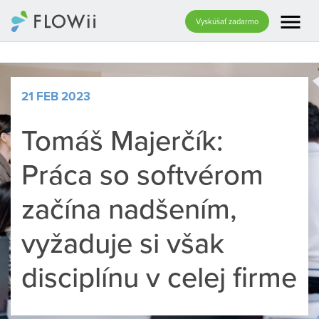
menu
Vyskúšať zadarmo
21 FEB 2023
Tomáš Majerčík:
Práca so softvérom
začína nadšením,
vyžaduje si však
disciplínu v celej firme