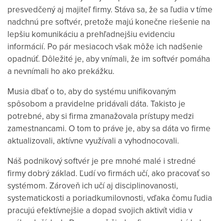
presvedčený aj majiteľ firmy. Stáva sa, že sa ľudia v tíme
nadchnú pre softvér, pretože majú konečne riešenie na
lepšiu komunikáciu a prehľadnejšiu evidenciu
informácií. Po pár mesiacoch však môže ich nadšenie
opadnúť. Dôležité je, aby vnímali, že im softvér pomáha
a nevnímali ho ako prekážku.
Musia dbať o to, aby do systému unifikovaným
spôsobom a pravidelne pridávali dáta. Takisto je
potrebné, aby si firma zmanažovala prístupy medzi
zamestnancami. O tom to práve je, aby sa dáta vo firme
aktualizovali, aktívne využívali a vyhodnocovali.
Náš podnikový softvér je pre mnohé malé i stredné
firmy dobrý základ. Ľudí vo firmách učí, ako pracovať so
systémom. Zároveň ich učí aj disciplinovanosti,
systematickosti a poriadkumilovnosti, vďaka čomu ľudia
pracujú efektívnejšie a dopad svojich aktivít vidia v