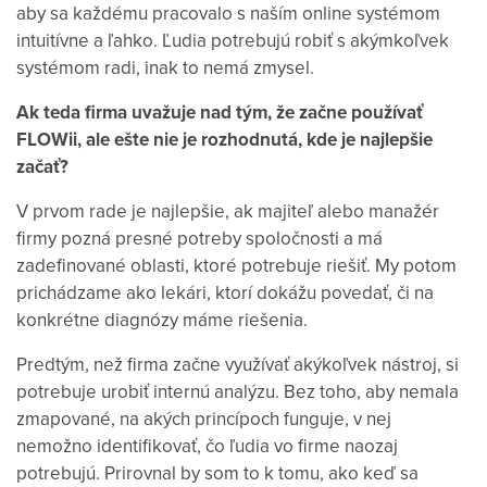
aby sa každému pracovalo s naším online systémom
intuitívne a ľahko. Ľudia potrebujú robiť s akýmkoľvek
systémom radi, inak to nemá zmysel.
Ak teda firma uvažuje nad tým, že začne používať
FLOWii, ale ešte nie je rozhodnutá, kde je najlepšie
začať?
V prvom rade je najlepšie, ak majiteľ alebo manažér
firmy pozná presné potreby spoločnosti a má
zadefinované oblasti, ktoré potrebuje riešiť. My potom
prichádzame ako lekári, ktorí dokážu povedať, či na
konkrétne diagnózy máme riešenia.
Predtým, než firma začne využívať akýkoľvek nástroj, si
potrebuje urobiť internú analýzu. Bez toho, aby nemala
zmapované, na akých princípoch funguje, v nej
nemožno identifikovať, čo ľudia vo firme naozaj
potrebujú. Prirovnal by som to k tomu, ako keď sa