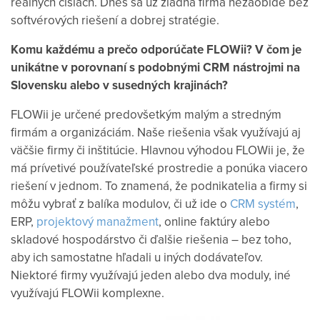
reálnych číslach. Dnes sa už žiadna firma nezaobíde bez
softvérových riešení a dobrej stratégie.
Komu každému a prečo odporúčate FLOWii? V čom je
unikátne v porovnaní s podobnými CRM nástrojmi na
Slovensku alebo v susedných krajinách?
FLOWii je určené predovšetkým malým a stredným
firmám a organizáciám. Naše riešenia však využívajú aj
väčšie firmy či inštitúcie. Hlavnou výhodou FLOWii je, že
má prívetivé používateľské prostredie a ponúka viacero
riešení v jednom. To znamená, že podnikatelia a firmy si
môžu vybrať z balíka modulov, či už ide o
CRM systém
,
ERP,
projektový manažment
, online faktúry alebo
skladové hospodárstvo či ďalšie riešenia – bez toho,
aby ich samostatne hľadali u iných dodávateľov.
Niektoré firmy využívajú jeden alebo dva moduly, iné
využívajú FLOWii komplexne.