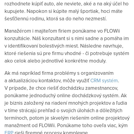
rozhodnete kúpiť auto, ale neviete, aké a na aký účel ho
kupujete. Napokon si kúpite malý športiak, hoci máte
šesťčlennú rodinu, ktorá sa do neho nezmestí.
Manažérom i majiteľom firiem ponúkame vo FLOWii
konzultácie. Náš konzultant si s nimi sadne a pomáha im
v identifikovaní bolestivých miest. Následne navrhuje,
ktoré riešenia sú pre firmu vhodné - či potrebuje systém
ako celok alebo jednotlivé konkrétne moduly.
Ak má napríklad firma problémy s organizovaním
a aktualizáciou kontaktov, môže využiť
CRM systém
.
V prípade, že chce riešiť dochádzku zamestnancov,
ponúkame jednoduchý online dochádzkový systém. Ak
je biznis založený na riadení mnohých projektov a ľudia
v tíme strácajú prehľad o svojich úlohách a dôležitých
termínoch, potom je skvelým riešením online projektový
manažment od FLOWii. Ponúkame toho oveľa viac, kým
ERP
rieši firemné procesy komplexne.