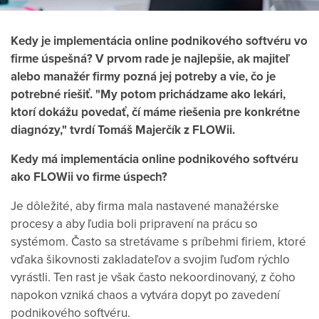
Kedy je implementácia online podnikového softvéru vo
firme úspešná? V prvom rade je najlepšie, ak majiteľ
alebo manažér firmy pozná jej potreby a vie, čo je
potrebné riešiť. "My potom prichádzame ako lekári,
ktorí dokážu povedať, čí máme riešenia pre konkrétne
diagnózy," tvrdí Tomáš Majerčík z FLOWii.
Kedy má implementácia online podnikového softvéru
ako FLOWii vo firme úspech?
Je dôležité, aby firma mala nastavené manažérske
procesy a aby ľudia boli pripravení na prácu so
systémom. Často sa stretávame s príbehmi firiem, ktoré
vďaka šikovnosti zakladateľov a svojim ľuďom rýchlo
vyrástli. Ten rast je však často nekoordinovaný, z čoho
napokon vzniká chaos a vytvára dopyt po zavedení
podnikového softvéru.