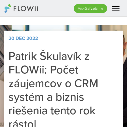
menu
Vyskúšať zadarmo
20 DEC 2022
Patrik Škulavík z
FLOWii: Počet
záujemcov o CRM
systém a biznis
riešenia tento rok
rástol