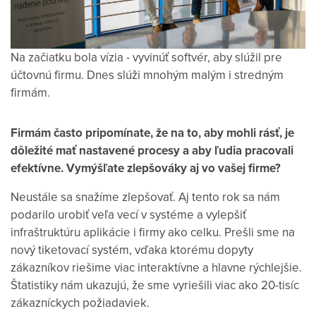
Na začiatku bola vízia - vyvinúť softvér, aby slúžil pre
účtovnú firmu. Dnes slúži mnohým malým i stredným
firmám.
Firmám často pripomínate, že na to, aby mohli rásť, je
dôležité mať nastavené procesy a aby ľudia pracovali
efektívne. Vymýšľate zlepšováky aj vo vašej firme?
Neustále sa snažíme zlepšovať. Aj tento rok sa nám
podarilo urobiť veľa vecí v systéme a vylepšiť
infraštruktúru aplikácie i firmy ako celku. Prešli sme na
nový tiketovací systém, vďaka ktorému dopyty
zákazníkov riešime viac interaktívne a hlavne rýchlejšie.
Štatistiky nám ukazujú, že sme vyriešili viac ako 20-tisíc
zákazníckych požiadaviek.