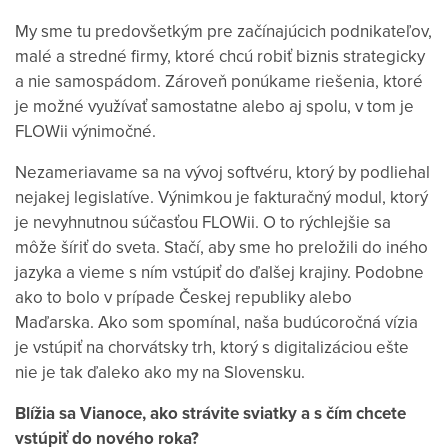
My sme tu predovšetkým pre začínajúcich podnikateľov,
malé a stredné firmy, ktoré chcú robiť biznis strategicky
a nie samospádom. Zároveň ponúkame riešenia, ktoré
je možné využívať samostatne alebo aj spolu, v tom je
FLOWii výnimočné.
Nezameriavame sa na vývoj softvéru, ktorý by podliehal
nejakej legislatíve. Výnimkou je fakturačný modul, ktorý
je nevyhnutnou súčasťou FLOWii. O to rýchlejšie sa
môže šíriť do sveta. Stačí, aby sme ho preložili do iného
jazyka a vieme s ním vstúpiť do ďalšej krajiny. Podobne
ako to bolo v prípade Českej republiky alebo
Maďarska. Ako som spomínal, naša budúcoročná vízia
je vstúpiť na chorvátsky trh, ktorý s digitalizáciou ešte
nie je tak ďaleko ako my na Slovensku.
Blížia sa Vianoce, ako strávite sviatky a s čím chcete
vstúpiť do nového roka?