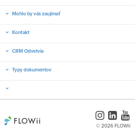
Mohlo by vás zaujímať
Kontakt
CRM Odvetvia
Typy dokumentov
Instagram
LinkedI
Y
© 2026 FLOWii