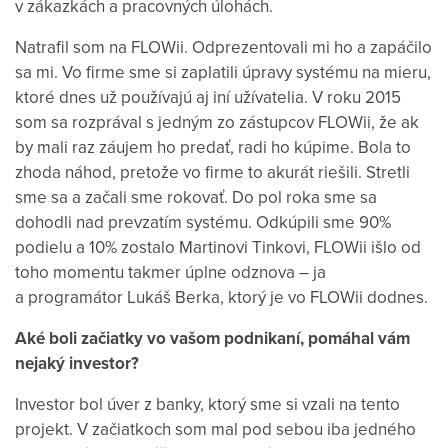
v zákazkách a pracovných úlohách.
Natrafil som na FLOWii. Odprezentovali mi ho a zapáčilo
sa mi. Vo firme sme si zaplatili úpravy systému na mieru,
ktoré dnes už používajú aj iní užívatelia. V roku 2015
som sa rozprával s jedným zo zástupcov FLOWii, že ak
by mali raz záujem ho predať, radi ho kúpime. Bola to
zhoda náhod, pretože vo firme to akurát riešili. Stretli
sme sa a začali sme rokovať. Do pol roka sme sa
dohodli nad prevzatím systému. Odkúpili sme 90%
podielu a 10% zostalo Martinovi Tinkovi, FLOWii išlo od
toho momentu takmer úplne odznova – ja
a programátor Lukáš Berka, ktorý je vo FLOWii dodnes.
Aké boli začiatky vo vašom podnikaní, pomáhal vám
nejaký investor?
Investor bol úver z banky, ktorý sme si vzali na tento
projekt. V začiatkoch som mal pod sebou iba jedného