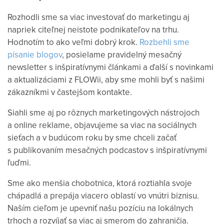
Rozhodli sme sa viac investovať do marketingu aj
napriek citeľnej neistote podnikateľov na trhu.
Hodnotím to ako veľmi dobrý krok.
Rozbehli sme
písanie blogov
, posielame pravidelný mesačný
newsletter s inšpiratívnymi článkami a ďalší s novinkami
a aktualizáciami z FLOWii, aby sme mohli byť s našimi
zákazníkmi v častejšom kontakte.
Siahli sme aj po rôznych marketingových nástrojoch
a online reklame, objavujeme sa viac na sociálnych
sieťach a v budúcom roku by sme chceli začať
s publikovaním mesačných podcastov s inšpiratívnymi
ľuďmi.
Sme ako menšia chobotnica, ktorá roztiahla svoje
chápadlá a prepája viacero oblastí vo vnútri biznisu.
Naším cieľom je upevniť našu pozíciu na lokálnych
trhoch a rozvíjať sa viac aj smerom do zahraničia.