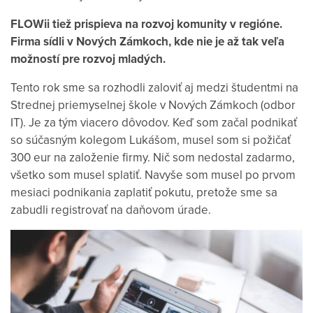
FLOWii tiež prispieva na rozvoj komunity v regióne.
Firma sídli v Nových Zámkoch, kde nie je až tak veľa
možností pre rozvoj mladých.
Tento rok sme sa rozhodli zaloviť aj medzi študentmi na
Strednej priemyselnej škole v Nových Zámkoch (odbor
IT). Je za tým viacero dôvodov. Keď som začal podnikať
so súčasným kolegom Lukášom, musel som si požičať
300 eur na založenie firmy. Nič som nedostal zadarmo,
všetko som musel splatiť. Navyše som musel po prvom
mesiaci podnikania zaplatiť pokutu, pretože sme sa
zabudli registrovať na daňovom úrade.