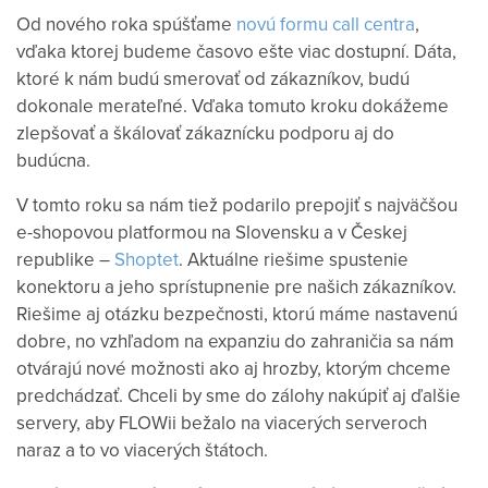
Od nového roka spúšťame
novú formu call centra
,
vďaka ktorej budeme časovo ešte viac dostupní. Dáta,
ktoré k nám budú smerovať od zákazníkov, budú
dokonale merateľné. Vďaka tomuto kroku dokážeme
zlepšovať a škálovať zákaznícku podporu aj do
budúcna.
V tomto roku sa nám tiež podarilo prepojiť s najväčšou
e-shopovou platformou na Slovensku a v Českej
republike –
Shoptet
. Aktuálne riešime spustenie
konektoru a jeho sprístupnenie pre našich zákazníkov.
Riešime aj otázku bezpečnosti, ktorú máme nastavenú
dobre, no vzhľadom na expanziu do zahraničia sa nám
otvárajú nové možnosti ako aj hrozby, ktorým chceme
predchádzať. Chceli by sme do zálohy nakúpiť aj ďalšie
servery, aby FLOWii bežalo na viacerých serveroch
naraz a to vo viacerých štátoch.