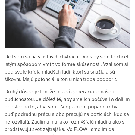
Učil som sa na vlastných chybách. Dnes by som to chcel
istým spôsobom vrátiť vo forme skúsenosti. Vzal som si
pod svoje krídla mladých ľudí, ktorí sa snažia a sú
šikovní. Majú potenciál a ten u nich treba podporiť.
Druhý dôvod je ten, že mladá generácia je našou
budúcnosťou. Je dôležité, aby sme ich počúvali a dali im
priestor na to, aby tvorili. V opačnom prípade robia
buď podradnú prácu alebo pracujú na pozíciách, kde sa
nerozvíjajú. Zaujíma ma, ako rozmýšľajú mladí a ako si
predstavujú svet zajtrajška. Vo FLOWii sme im dali