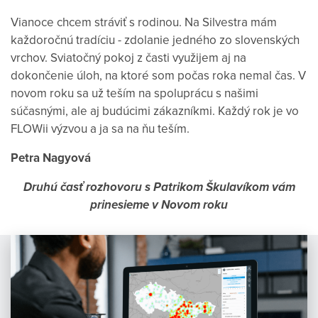
Vianoce chcem stráviť s rodinou. Na Silvestra mám
každoročnú tradíciu - zdolanie jedného zo slovenských
vrchov. Sviatočný pokoj z časti využijem aj na
dokončenie úloh, na ktoré som počas roka nemal čas. V
novom roku sa už teším na spoluprácu s našimi
súčasnými, ale aj budúcimi zákazníkmi. Každý rok je vo
FLOWii výzvou a ja sa na ňu teším.
Petra Nagyová
Druhú časť rozhovoru s Patrikom Škulavíkom vám
prinesieme v Novom roku