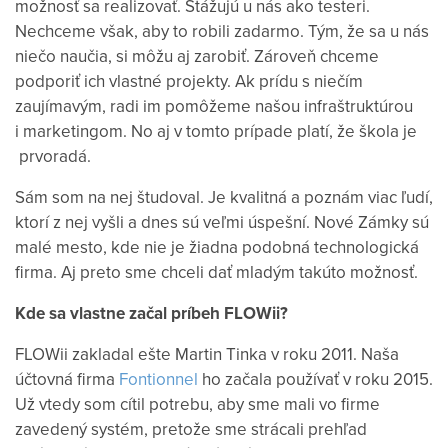
možnosť sa realizovať. Stážujú u nás ako testeri.
Nechceme však, aby to robili zadarmo. Tým, že sa u nás
niečo naučia, si môžu aj zarobiť. Zároveň chceme
podporiť ich vlastné projekty. Ak prídu s niečím
zaujímavým, radi im pomôžeme našou infraštruktúrou
i marketingom. No aj v tomto prípade platí, že škola je
prvoradá.
Sám som na nej študoval. Je kvalitná a poznám viac ľudí,
ktorí z nej vyšli a dnes sú veľmi úspešní. Nové Zámky sú
malé mesto, kde nie je žiadna podobná technologická
firma. Aj preto sme chceli dať mladým takúto možnosť.
Kde sa vlastne začal príbeh FLOWii?
FLOWii zakladal ešte Martin Tinka v roku 2011. Naša
účtovná firma
Fontionnel
ho začala používať v roku 2015.
Už vtedy som cítil potrebu, aby sme mali vo firme
zavedený systém, pretože sme strácali prehľad