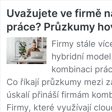
Uvažujete ve firmě 
práce? Průzkumy hov
Firmy stále víc
hybridní model
kombinaci prác
Co říkají průzkumy mezi z
úskalí přináší firmám kom
Firmy, které využívají clo