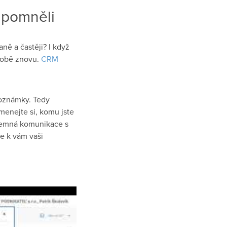
apomněli
ě a častěji? I když
 době znovu.
CRM
oznámky. Tedy
menejte si, komu jste
ájemná komunikace s
e k vám vaši