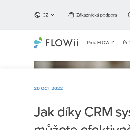
public
keyboard_arrow_down
support_agent
info
CZ
Zákaznická podpora
Proč FLOWii?
Řeš
20 OCT 2022
Jak díky CRM s
můžete efektivn