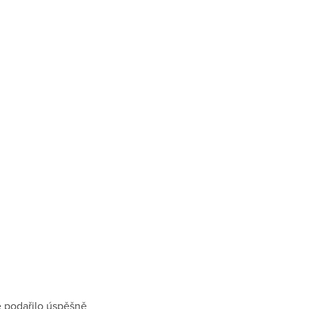
e podařilo úspěšně