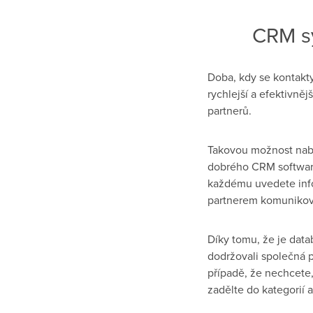
CRM sy
Doba, kdy se kontakty
rychlejší a efektivněj
partnerů.
Takovou možnost nabí
dobrého CRM softwaru
každému uvedete info
partnerem komunikoval
Díky tomu, že je data
dodržovali společná p
případě, že nechcete,
zadělte do kategorií 