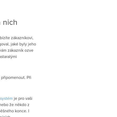
a nich
ízíte zákazníkovi,
goval, jaké byly jeho
 vám zákazník ozve
astaralými
t připomenout. Při
systém
je pro vaši
 nebo že někdo z
pěšného konce. I
ících.