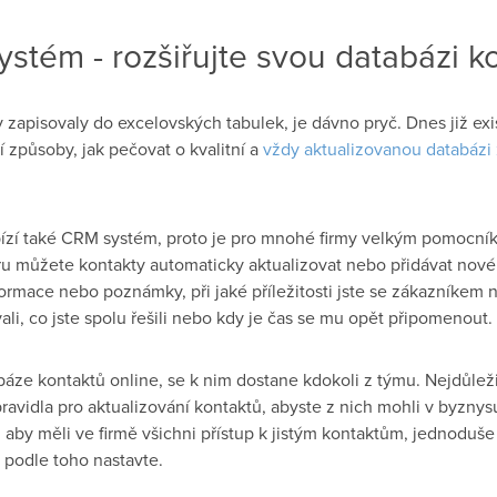
stém - rozšiřujte svou databázi k
 zapisovaly do excelovských tabulek, je dávno pryč. Dnes již e
ší způsoby, jak pečovat o kvalitní a
vždy aktualizovanou databázi
zí také CRM systém, proto je pro mnohé firmy velkým pomocník
 můžete kontakty automaticky aktualizovat nebo přidávat nové. 
rmace nebo poznámky, při jaké příležitosti jste se zákazníke
i, co jste spolu řešili nebo kdy je čas se mu opět připomenout.
báze kontaktů online, se k nim dostane kdokoli z týmu. Nejdůležit
ravidla pro aktualizování kontaktů, abyste z nich mohli v byznys
 aby měli ve firmě všichni přístup k jistým kontaktům, jednoduš
a podle toho nastavte.