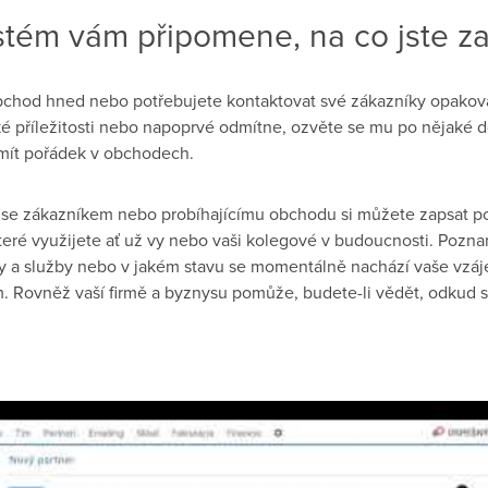
tém vám připomene, na co jste z
obchod hned nebo potřebujete kontaktovat své zákazníky opakovan
aké příležitosti nebo napoprvé odmítne, ozvěte se mu po nějaké
ít pořádek v obchodech.
 se zákazníkem nebo probíhajícímu obchodu si můžete zapsat p
eré využijete ať už vy nebo vaši kolegové v budoucnosti. Pozna
ty a služby nebo v jakém stavu se momentálně nachází vaše vz
 Rovněž vaší firmě a byznysu pomůže, budete-li vědět, odkud s