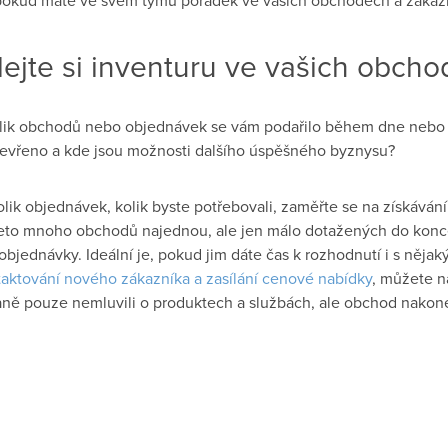
ejte si inventuru ve vašich obch
kolik obchodů nebo objednávek se vám podařilo během dne nebo t
otevřeno a kde jsou možnosti dalšího úspěšného byznysu?
lik objednávek, kolik byste potřebovali, zaměřte se na získávání
jeto mnoho obchodů najednou, ale jen málo dotažených do konc
objednávky. Ideální je, pokud jim dáte čas k rozhodnutí i s něja
ntaktování nového zákazníka a zasílání cenové nabídky
, můžete n
aně pouze nemluvili o produktech a službách, ale obchod nakone