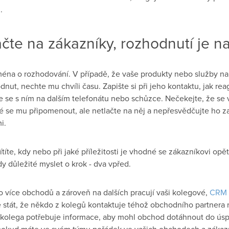
.
čte na zákazníky, rozhodnutí je n
éna o rozhodování. V případě, že vaše produkty nebo služby nab
dnut, nechte mu chvíli času. Zapište si při jeho kontaktu, jak rea
 se s ním na dalším telefonátu nebo schůzce. Nečekejte, že se
é se mu připomenout, ale netlačte na něj a nepřesvědčujte ho z
i.
títe, kdy nebo při jaké příležitosti je vhodné se zákazníkovi opě
y důležité myslet o krok - dva vpřed.
 více obchodů a zároveň na dalších pracují vaši kolegové,
CRM 
se stát, že někdo z kolegů kontaktuje téhož obchodního partnera
 kolega potřebuje informace, aby mohl obchod dotáhnout do ús
 pokud máte ve svém týmu pořádek ve vašich obchodech a zákazn