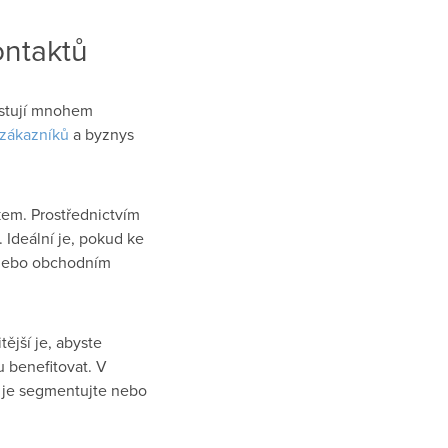
ontaktů
xistují mnohem
 zákazníků
a byznys
em. Prostřednictvím
Ideální je, pokud ke
m nebo obchodním
ější je, abyste
u benefitovat. V
e je segmentujte nebo