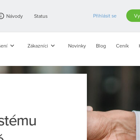
_outline
Přihlásit se
Vy
Návody
Status
keyboard_arrow_down
keyboard_arrow_down
ení
Zákazníci
Novinky
Blog
Ceník
ystému
ě