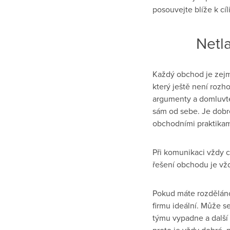
posouvejte blíže k cíli
Netla
Každý obchod je zejm
který ještě není rozho
argumenty a domluvte
sám od sebe. Je dobr
obchodními praktikam
Při komunikaci vždy cí
řešení obchodu je vžd
Pokud máte rozděláno
firmu ideální. Může 
týmu vypadne a další
proto je vždy dobré,