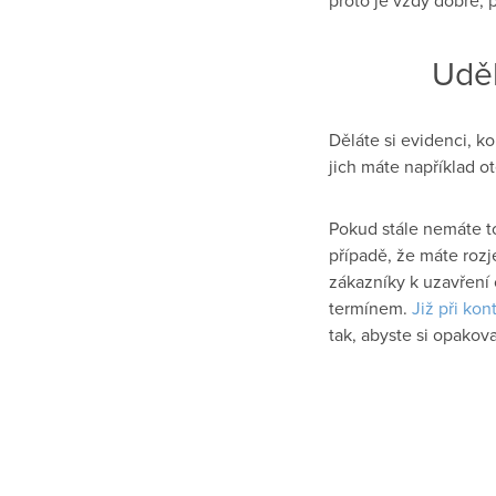
Uděl
Děláte si evidenci, 
jich máte například 
Pokud stále nemáte to
případě, že máte roz
zákazníky k uzavření 
termínem.
Již při ko
tak, abyste si opakov